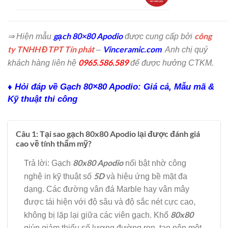
gạch 80×80 Apodio
công
⇒ Hiện mẫu
được cung cấp bởi
ty TNHH ĐTPT Tín phát
Vinceramic.com
–
Anh chị quý
0965.586.589
khách hàng liên hệ
để được hưởng CTKM.
♦ Hỏi đáp về Gạch 80×80 Apodio: Giá cả, Mẫu mã &
Kỹ thuật thi công
Câu 1: Tại sao gạch 80x80 Apodio lại được đánh giá
cao về tính thẩm mỹ?
80x80 Apodio
Trả lời: Gạch
nổi bật nhờ công
5D
nghệ in kỹ thuật số
và hiệu ứng bề mặt đa
dạng. Các đường vân đá Marble hay vân mây
được tái hiện với độ sâu và độ sắc nét cực cao,
80x80
không bị lặp lại giữa các viên gạch. Khổ
giúp giảm thiểu số lượng đường ron, tạo nên một