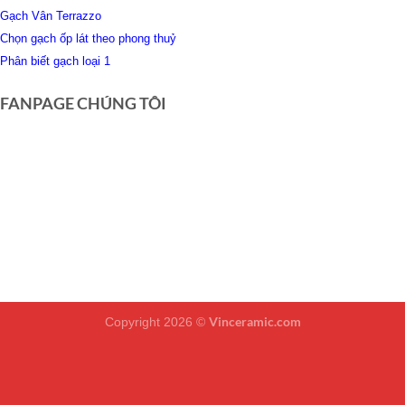
Gạch Vân Terrazzo
Chọn gạch ốp lát theo phong thuỷ
Phân biết gạch loại 1
FANPAGE CHÚNG TÔI
Vinceramic.com
Copyright 2026 ©