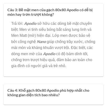
Câu 3: Bề mặt men của gạch 80x80 Apodio có dễ bị
mòn hay trơn trượt không?
Apodio
Trả lời:
sở hữu các dòng bề mặt chuyên
biệt: Men vi tinh siêu bóng bắt sáng lung linh và
Men Matt (mờ) hiện đại. Lớp men được bảo vệ
Nano
bởi công nghệ
giúp chống trầy xước, chống
mài mòn và kháng khuẩn vượt trội. Đặc biệt, các
Apodio
dòng men mờ của
có độ bám dính tốt,
chống trơn trượt hiệu quả, đảm bảo an toàn cho
gia đình có người già và trẻ nhỏ.
Câu 4: Khổ gạch 80x80 Apodio phù hợp nhất cho
không gian diện tích bao nhiêu?