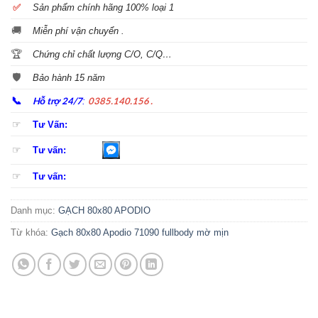
✅
S
ản phẩm chính hãng 100% loại 1
🚚
Miễn phí vận chuyển .
🏆
Chứng chỉ chất lượng C/O, C/Q…
🛡️
Bảo hành 15 năm
📞
Hỗ trợ 24/7
0385.140.156 .
:
☞
Tư Vấn:
☞
Tư vấn:
☞
Tư vấn:
Danh mục:
GẠCH 80x80 APODIO
Từ khóa:
Gạch 80x80 Apodio 71090 fullbody mờ mịn