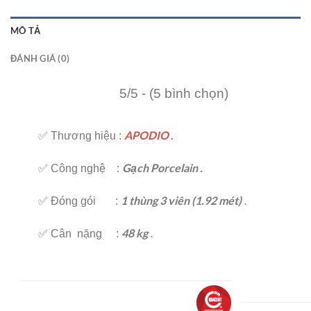
MÔ TẢ
ĐÁNH GIÁ (0)
5/5 - (5 bình chọn)
APODIO
.
✅ Thương hiệu :
Gạch Porcelain .
✅ Công nghệ :
1 thùng 3 viên (1.92 mét)
✅ Đóng gói :
.
48 kg
✅ Cân nặng :
.