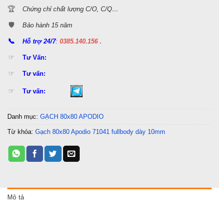
🏆
Chứng chỉ chất lượng C/O, C/Q…
🛡️
Bảo hành 15 năm
📞
Hỗ trợ 24/7
:
0385.140.156 .
☞
Tư Vấn:
☞
Tư vấn:
☞
Tư vấn:
Danh mục:
GẠCH 80x80 APODIO
Từ khóa:
Gạch 80x80 Apodio 71041 fullbody dày 10mm
Mô tả