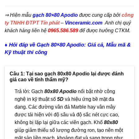
⇒ Hiện mẫu
gạch 80×80 Apodio
được cung cấp bởi
công
ty TNHH ĐTPT Tín phát
–
Vinceramic.com
Anh chị quý
khách hàng liên hệ
0965.586.589
để được hưởng CTKM.
♦ Hỏi đáp về Gạch 80×80 Apodio: Giá cả, Mẫu mã &
Kỹ thuật thi công
Câu 1: Tại sao gạch 80x80 Apodio lại được đánh
giá cao về tính thẩm mỹ?
Trả lời: Gạch
80x80 Apodio
nổi bật nhờ công
nghệ in kỹ thuật số
5D
và hiệu ứng bề mặt đa
dạng. Các đường vân đá Marble hay vân mây
được tái hiện với độ sâu và độ sắc nét cực cao,
không bị lặp lại giữa các viên gạch. Khổ
80x80
giúp giảm thiểu số lượng đường ron, tạo nên một
mặt sàn liền mạch, khoáng đạt và sang trọng như