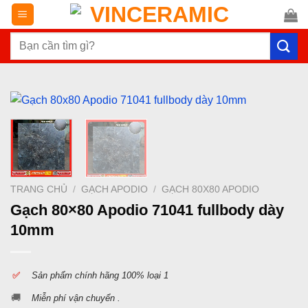
Chuyển
đến
Tìm
nội
kiếm:
dung
TRANG CHỦ
/
GẠCH APODIO
/
GẠCH 80X80 APODIO
Gạch 80×80 Apodio 71041 fullbody dày
10mm
✅
S
ản phẩm chính hãng 100% loại 1
🚚
Miễn phí vận chuyển .