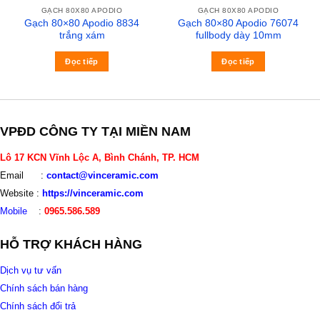
GẠCH 80X80 APODIO
GẠCH 80X80 APODIO
Gạch 80×80 Apodio 8834
Gạch 80×80 Apodio 76074
trắng xám
fullbody dày 10mm
Đọc tiếp
Đọc tiếp
VPĐD CÔNG TY TẠI MIỀN NAM
Lô 17 KCN Vĩnh Lộc A, Bình Chánh, TP. HCM
Email :
contact@vinceramic.com
Website :
https://vinceramic.com
Mobile
:
0965.586.589
HỖ TRỢ KHÁCH HÀNG
Dịch vụ tư vấn
Chính sách bán hàng
Chính sách đổi trả