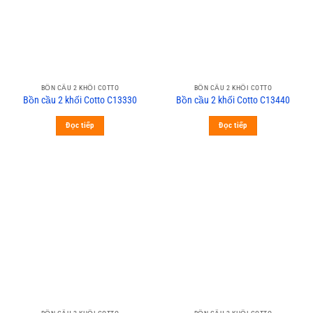
BỒN CẦU 2 KHỐI COTTO
BỒN CẦU 2 KHỐI COTTO
Bồn cầu 2 khối Cotto C13330
Bồn cầu 2 khối Cotto C13440
Đọc tiếp
Đọc tiếp