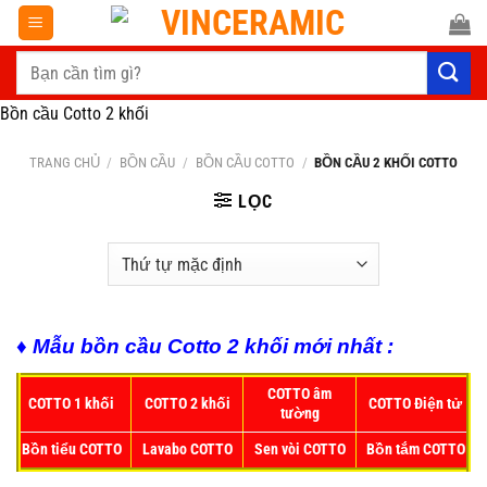
Chuyển
đến
Tìm
nội
kiếm:
dung
Bồn cầu Cotto 2 khối
TRANG CHỦ
/
BỒN CẦU
/
BỒN CẦU COTTO
/
BỒN CẦU 2 KHỐI COTTO
LỌC
♦ Mẫu bồn cầu Cotto 2 khối mới nhất :
COTTO âm
COTTO 1 khối
COTTO 2 khối
COTTO Điện tử
tường
Bồn tiểu COTTO
Lavabo COTTO
Sen vòi COTTO
Bồn tắm COTTO