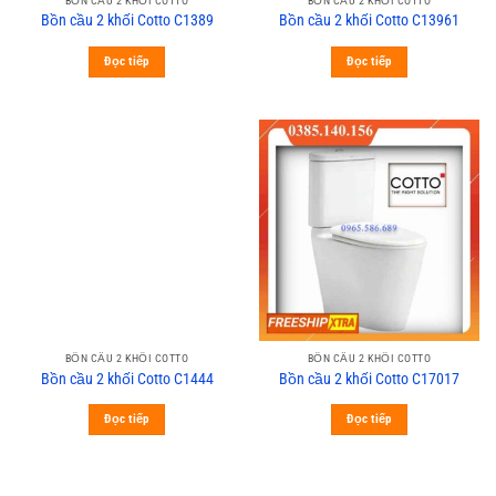
BỒN CẦU 2 KHỐI COTTO
BỒN CẦU 2 KHỐI COTTO
Bồn cầu 2 khối Cotto C1389
Bồn cầu 2 khối Cotto C13961
Đọc tiếp
Đọc tiếp
BỒN CẦU 2 KHỐI COTTO
BỒN CẦU 2 KHỐI COTTO
Bồn cầu 2 khối Cotto C1444
Bồn cầu 2 khối Cotto C17017
Đọc tiếp
Đọc tiếp