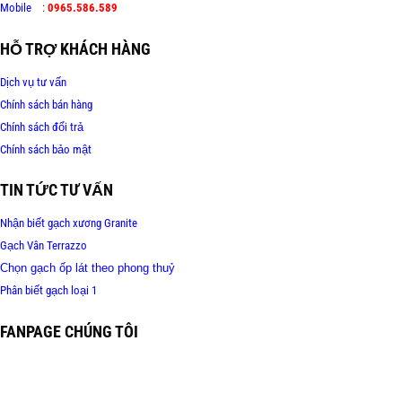
Mobile
:
0965.586.589
HỖ TRỢ KHÁCH HÀNG
Dịch vụ tư vấn
Chính sách bán hàng
Chính sách đổi trả
Chính sách bảo mật
TIN TỨC TƯ VẤN
Nhận biết gạch xương Granite
Gạch Vân Terrazzo
Chọn gạch ốp lát theo phong thuỷ
Phân biết gạch loại 1
FANPAGE CHÚNG TÔI