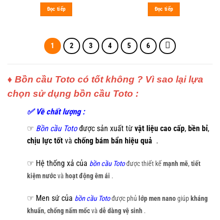
Đọc tiếp
Đọc tiếp
1
2
3
4
5
6
♦ Bồn cầu Toto có tốt không ? Vì sao lại lựa
chọn sử dụng bồn
cầu Toto
:
✅ Về chất lượng :
☞
Bồn cầu Toto
được sản xuất từ
vật liệu cao cấp
,
bền bỉ
,
chịu lực tốt
và
chống bám bẩn hiệu quả
.
☞ Hệ thống xả của
bồn cầu Toto
được thiết kế
mạnh mẽ
,
tiết
kiệm nước
và
hoạt động êm ái
.
☞ Men sứ của
bồn cầu Toto
được phủ
lớp men nano
giúp
kháng
khuẩn
,
chống nấm mốc
và
dễ dàng vệ sinh
.