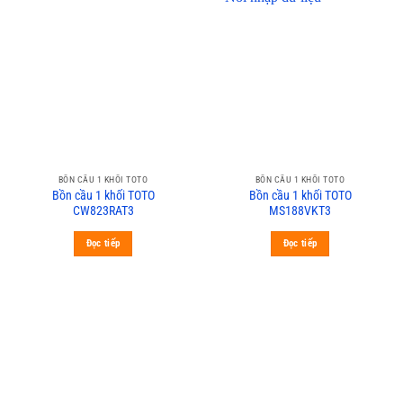
BỒN CẦU 1 KHỐI TOTO
BỒN CẦU 1 KHỐI TOTO
Bồn cầu 1 khối TOTO
Bồn cầu 1 khối TOTO
CW823RAT3
MS188VKT3
Đọc tiếp
Đọc tiếp