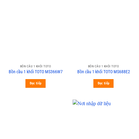
BỒN CẦU 1 KHỐI TOTO
BỒN CẦU 1 KHỐI TOTO
Bồn cầu 1 khối TOTO MS366W7
Bồn cầu 1 khối TOTO MS688E2
Đọc tiếp
Đọc tiếp