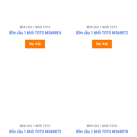
BỒN CẦU 1 KHỐI TOTO
BỒN CẦU 1 KHỐI TOTO
Bồn cầu 1 khối TOTO MS688E4
Bồn cầu 1 khối TOTO MS688T2
Đọc tiếp
Đọc tiếp
BỒN CẦU 1 KHỐI TOTO
BỒN CẦU 1 KHỐI TOTO
Bồn cầu 1 khối TOTO MS688T3
Bồn cầu 1 khối TOTO MS688T8