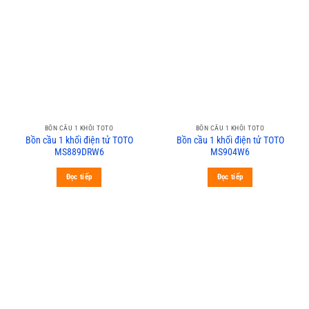
BỒN CẦU 1 KHỐI TOTO
BỒN CẦU 1 KHỐI TOTO
Bồn cầu 1 khối điện tử TOTO
Bồn cầu 1 khối điện tử TOTO
MS889DRW6
MS904W6
Đọc tiếp
Đọc tiếp