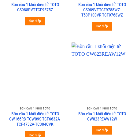
Bồn cầu 1 khối điện tử TOTO
Bồn cầu 1 khối điện tử TOTO
CS988PVT-TCF9575Z
CS989VT-TCF9788WZ-
T53P100VR-TCF9768WZ
Đọc tiếp
Đọc tiếp
BỒN CẦU 1 KHỐI TOTO
BỒN CẦU 1 KHỐI TOTO
Bồn cầu 1 khối điện tử TOTO
Bồn cầu 1 khối điện tử TOTO
CW166RB-TCW09S-TCF6632A-
CW823REAW12W
TCF4732A-TC384CVK
Đọc tiếp
Đọc tiếp