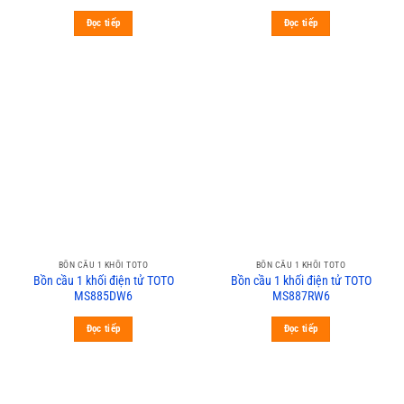
Đọc tiếp
Đọc tiếp
BỒN CẦU 1 KHỐI TOTO
BỒN CẦU 1 KHỐI TOTO
Bồn cầu 1 khối điện tử TOTO
Bồn cầu 1 khối điện tử TOTO
MS885DW6
MS887RW6
Đọc tiếp
Đọc tiếp