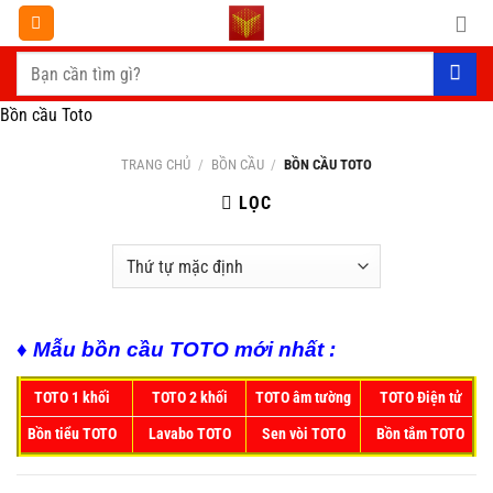
Chuyển
đến
Tìm
nội
kiếm:
dung
Bồn cầu Toto
TRANG CHỦ
/
BỒN CẦU
/
BỒN CẦU TOTO
LỌC
♦ Mẫu bồn cầu TOTO mới nhất :
TOTO 1 khối
TOTO 2 khối
TOTO âm tường
TOTO Điện tử
Bồn tiểu TOTO
Lavabo TOTO
Sen vòi TOTO
Bồn tắm TOTO