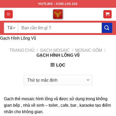
Chuyển
HOTLINE : 0385.140.156
đến
nội
dung
Tìm
kiếm:
Gạch Hình Lông Vũ
TRANG CHỦ
/
GẠCH MOSAIC
/
MOSAIC GỐM
/
GẠCH HÌNH LÔNG VŨ
LỌC
Gạch thẻ mosaic hình lông vũ được sử dụng trong không
gian bếp , nhà về sinh – toilet , cafe, bar , karaoke tạo điểm
nhấn cho không gian.