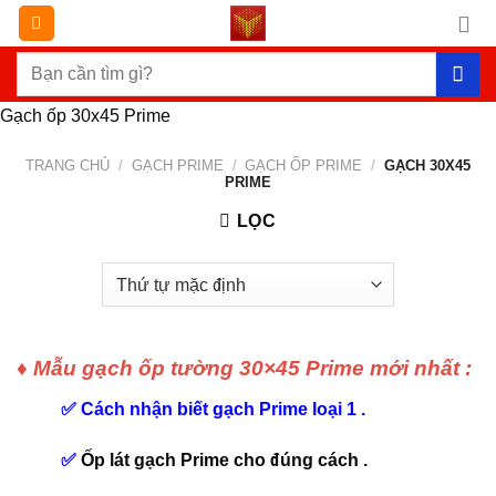
Chuyển
đến
Tìm
nội
kiếm:
dung
Gạch ốp 30x45 Prime
TRANG CHỦ
/
GẠCH PRIME
/
GẠCH ỐP PRIME
/
GẠCH 30X45
PRIME
LỌC
♦ Mẫu gạch ốp tường 30×45 Prime mới nhất :
✅ Cách nhận biết gạch Prime loại 1 .
✅
Ốp lát gạch Prime cho đúng cách .