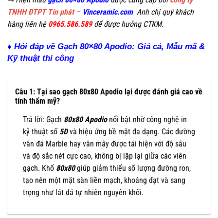
TNHH ĐTPT Tín phát
–
Vinceramic.com
Anh chị quý khách
hàng liên hệ
0965.586.589
để được hưởng CTKM.
♦ Hỏi đáp về Gạch 80×80 Apodio: Giá cả, Mẫu mã &
Kỹ thuật thi công
Câu 1: Tại sao gạch 80x80 Apodio lại được đánh giá cao về
tính thẩm mỹ?
Trả lời: Gạch
80x80 Apodio
nổi bật nhờ công nghệ in
kỹ thuật số
5D
và hiệu ứng bề mặt đa dạng. Các đường
vân đá Marble hay vân mây được tái hiện với độ sâu
và độ sắc nét cực cao, không bị lặp lại giữa các viên
gạch. Khổ
80x80
giúp giảm thiểu số lượng đường ron,
tạo nên một mặt sàn liền mạch, khoáng đạt và sang
trọng như lát đá tự nhiên nguyên khối.