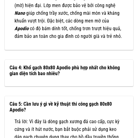
(mờ) hiện đại. Lớp men được bảo vệ bởi công nghệ
Nano
giúp chống trầy xước, chống mài mòn và kháng
khuẩn vượt trội. Đặc biệt, các dòng men mờ của
Apodio
có độ bám dính tốt, chống trơn trượt hiệu quả,
đảm bảo an toàn cho gia đình có người già và trẻ nhỏ.
Câu 4: Khổ gạch 80x80 Apodio phù hợp nhất cho không
gian diện tích bao nhiêu?
Câu 5: Cần lưu ý gì về kỹ thuật thi công gạch 80x80
Apodio?
Trả lời: Vì đây là dòng gạch xương đá cao cấp, cực kỳ
cứng và ít hút nước, bạn bắt buộc phải sử dụng keo
dán gạch chuyên dụng thay cho hồ dầu truyền thống