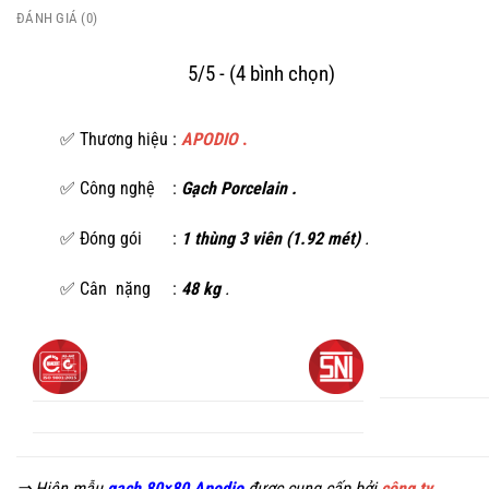
ĐÁNH GIÁ (0)
5/5 - (4 bình chọn)
✅ Thương hiệu :
APODIO
.
✅ Công nghệ :
Gạch Porcelain .
✅ Đóng gói :
1 thùng 3 viên (1.92 mét)
.
✅ Cân nặng :
48 kg
.
⇒ Hiện mẫu
gạch 80×80 Apodio
được cung cấp bởi
công ty