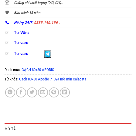
🏆
Chứng chỉ chất lượng C/O, C/Q…
🛡️
Bảo hành 15 năm
📞
Hỗ trợ 24/7
:
0385.140.156 .
☞
Tư Vấn:
☞
Tư vấn:
☞
Tư vấn:
Danh mục:
GẠCH 80x80 APODIO
Từ khóa:
Gạch 80x80 Apodio 71024 mờ mịn Calacata
MÔ TẢ