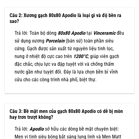
Câu 2: Xương gạch 80x80 Apodio là loại gì và độ bền ra
sao?
Trả lời: Toàn bộ dòng
80x80
Apodio
tại
Vinceramic
đều
sử dụng xương
Porcelain
(bán sứ) toàn phần siêu
cứng. Gạch được sản xuất từ nguyên liệu tinh lọc,
nung ở nhiệt độ cực cao trên
1200°C
, giúp viên gạch
đặc chắc, chịu lực va đập tuyệt vời và chống thấm
nước gần như tuyệt đối. Đây là lựa chọn bền bỉ vĩnh
cửu cho các công trình nhà phố, biệt thự.
Câu 3: Bề mặt men của gạch 80x80 Apodio có dễ bị mòn
hay trơn trượt không?
Trả lời:
Apodio
sở hữu các dòng bề mặt chuyên biệt:
Men vi tinh siêu bóng bắt sáng lung linh và Men Matt