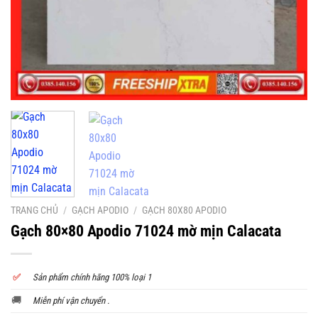
TRANG CHỦ
/
GẠCH APODIO
/
GẠCH 80X80 APODIO
Gạch 80×80 Apodio 71024 mờ mịn Calacata
✅
S
ản phẩm chính hãng 100% loại 1
🚚
Miễn phí vận chuyển .