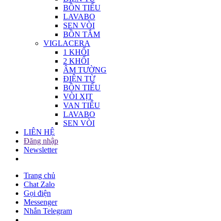
BỒN TIỂU
LAVABO
SEN VÒI
BỒN TẮM
VIGLACERA
1 KHỐI
2 KHỐI
ÂM TƯỜNG
ĐIỆN TỪ
BỒN TIỂU
VÒI XỊT
VAN TIỂU
LAVABO
SEN VÒI
LIÊN HỆ
Đăng nhập
Newsletter
Trang chủ
Chat Zalo
Gọi điện
Messenger
Nhắn Telegram