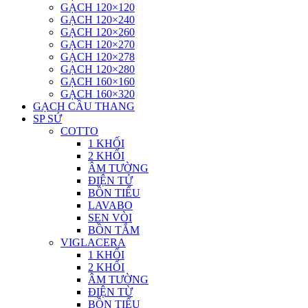
GẠCH 120×120
GẠCH 120×240
GẠCH 120×260
GẠCH 120×270
GẠCH 120×278
GẠCH 120×280
GẠCH 160×160
GẠCH 160×320
GẠCH CẦU THANG
SP SỨ
COTTO
1 KHỐI
2 KHỐI
ÂM TƯỜNG
ĐIỆN TỬ
BỒN TIỂU
LAVABO
SEN VÒI
BỒN TẮM
VIGLACERA
1 KHỐI
2 KHỐI
ÂM TƯỜNG
ĐIỆN TỪ
BỒN TIỂU