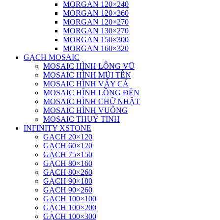
MORGAN 120×240
MORGAN 120×260
MORGAN 120×270
MORGAN 130×270
MORGAN 150×300
MORGAN 160×320
GẠCH MOSAIC
MOSAIC HÌNH LÔNG VŨ
MOSAIC HÌNH MŨI TÊN
MOSAIC HÌNH VẢY CÁ
MOSAIC HÌNH LỒNG ĐÈN
MOSAIC HÌNH CHỮ NHẬT
MOSAIC HÌNH VUÔNG
MOSAIC THUỶ TINH
INFINITY XSTONE
GẠCH 20×120
GẠCH 60×120
GẠCH 75×150
GẠCH 80×160
GẠCH 80×260
GẠCH 90×180
GẠCH 90×260
GẠCH 100×100
GẠCH 100×200
GẠCH 100×300