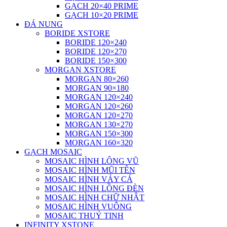
GẠCH 20×40 PRIME
GẠCH 10×20 PRIME
ĐÁ NUNG
BORIDE XSTORE
BORIDE 120×240
BORIDE 120×270
BORIDE 150×300
MORGAN XSTORE
MORGAN 80×260
MORGAN 90×180
MORGAN 120×240
MORGAN 120×260
MORGAN 120×270
MORGAN 130×270
MORGAN 150×300
MORGAN 160×320
GẠCH MOSAIC
MOSAIC HÌNH LÔNG VŨ
MOSAIC HÌNH MŨI TÊN
MOSAIC HÌNH VẢY CÁ
MOSAIC HÌNH LỒNG ĐÈN
MOSAIC HÌNH CHỮ NHẬT
MOSAIC HÌNH VUÔNG
MOSAIC THUỶ TINH
INFINITY XSTONE