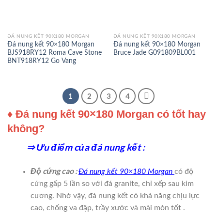
ĐÁ NUNG KẾT 90X180 MORGAN
ĐÁ NUNG KẾT 90X180 MORGAN
Đá nung kết 90×180 Morgan
Đá nung kết 90×180 Morgan
BJS918RY12 Roma Cave Stone
Bruce Jade G091809BL001
BNT918RY12 Go Vang
1
2
3
4
♦ Đá nung kết 90×180 Morgan có tốt hay
không?
⇒ Ưu điểm của đá nung kết :
Độ cứng cao :
Đá nung kết 90×180 Morgan
có độ
cứng gấp 5 lần so với đá granite, chỉ xếp sau kim
cương. Nhờ vậy, đá nung kết có khả năng chịu lực
cao, chống va đập, trầy xước và mài mòn tốt .