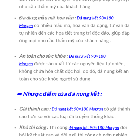
nhu cầu thẩm mỹ của khách hàng .
Đa dạng mẫu mã, hoa văn :
Đá nung kết 90×180
có nhiều mẫu mã, hoa văn đa dạng, từ vân đá
Morgan
tự nhiên đến các họa tiết trang trí độc đáo, giúp đáp
ứng mọi nhu cầu thẩm mỹ của khách hàng .
An toàn cho sức khỏe :
Đá nung kết 90×180
được sản xuất từ các nguyên liệu tự nhiên,
Morgan
không chứa hóa chất độc hại, do đó, đá nung kết an
toàn cho sức khỏe người sử dụng .
⇒ Nhược điểm của đá nung kết :
Giá thành cao :
có giá thành
Đá nung kết 90×180 Morgan
cao hơn so với các loại đá truyền thống khác .
Khó thi công :
Thi công
đòi
đá nung kết 90×180 Morgan
hỏi kỹ thuật cao và đội ngũ thi công chuyên nghiệp .