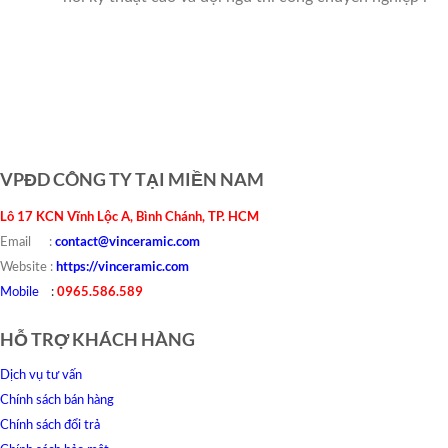
Đá nung kết , da nung ket , đá phiến ; da phien #da #nung #ket #90×180
#0.9mx1.8m #phien #Marbal #Morgan #boride
VPĐD CÔNG TY TẠI MIỀN NAM
Lô 17 KCN Vĩnh Lộc A, Bình Chánh, TP. HCM
contact@vinceramic.com
Email :
https://vinceramic.com
Website :
0965.586.589
Mobile
:
HỖ TRỢ KHÁCH HÀNG
Dịch vụ tư vấn
Chính sách bán hàng
Chính sách đổi trả