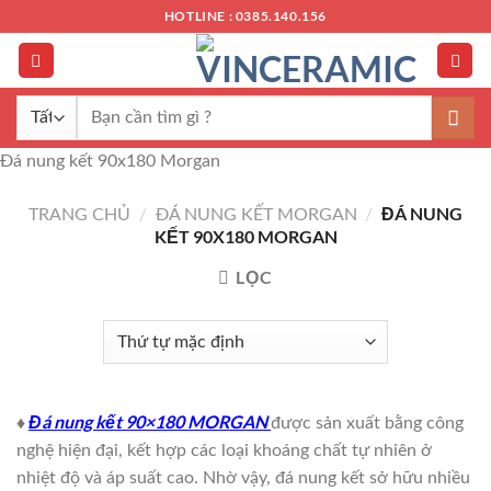
Chuyển
HOTLINE : 0385.140.156
đến
nội
dung
Tìm
kiếm:
Đá nung kết 90x180 Morgan
ĐÁ NUNG
TRANG CHỦ
/
ĐÁ NUNG KẾT MORGAN
/
KẾT 90X180 MORGAN
LỌC
♦
Đá nung kết
90×180 MORGAN
được sản xuất bằng công
nghệ hiện đại, kết hợp các loại khoáng chất tự nhiên ở
nhiệt độ và áp suất cao. Nhờ vậy, đá nung kết sở hữu nhiều