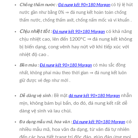
Chống thấm nước :
Đá nung kết 90×180 Morgan
có tỷ lệ hút
nước gần như bằng 0%
⇒ đá nung kết hoàn toàn chống
thấm nước, chống thấm axit, chống nấm mốc và vi khuẩn .
Chịu nhiệt tốt :
có khả năng
Đá nung kết 90×180 Morgan
chịu nhiệt cao, lên đến 1200°C ⇒ đá nung kết không
bị biến dạng, cong vênh hay nứt vỡ khi tiếp xúc với
nhiệt độ cao .
Bền màu :
Đá nung kết 90×180 Morgan
có màu sắc đồng
nhất, không phai màu theo thời gian ⇒ đá nung kết luôn
giữ được vẻ đẹp như mới .
Dễ dàng vệ sinh :
nhẵn
Bề mặt
đá nung kết 90×180 Morgan
mịn, không bám bụi bẩn, do đó, đá nung kết rất dễ
dàng vệ sinh và lau chùi.
Đa dạng mẫu mã, hoa văn :
có
Đá nung kết 90×180 Morgan
nhiều mẫu mã, hoa văn đa dạng, từ vân đá tự nhiên
đến các họa tiết trang trí độc đáo, giúp đáp ứng mọi