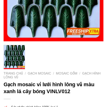
TRANG CHỦ
/
GẠCH MOSAIC
/
MOSAIC GỐM
/
GẠCH HÌNH
LÔNG VŨ
Gạch mosaic vỉ lưới hình lông vũ màu
xanh lá cây bóng VINLV012