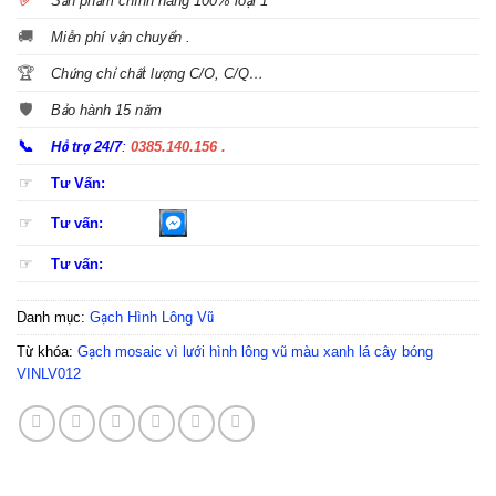
✅
S
ản phẩm chính hãng 100% loại 1
🚚
Miễn phí vận chuyển .
🏆
Chứng chỉ chất lượng C/O, C/Q…
🛡️
Bảo hành 15 năm
📞
Hỗ trợ 24/7
:
0385.140.156 .
☞
Tư Vấn:
☞
Tư vấn:
☞
Tư vấn:
Danh mục:
Gạch Hình Lông Vũ
Từ khóa:
Gạch mosaic vì lưới hình lông vũ màu xanh lá cây bóng
VINLV012