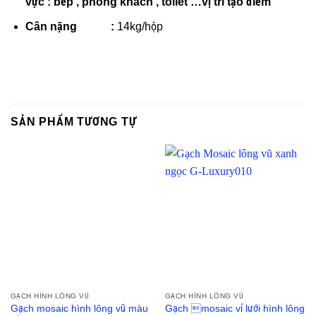
vực : bếp , phòng khách , toilet …vị trí tạo điểm
Cân nặng :
14kg/hộp
SẢN PHẨM TƯƠNG TỰ
GẠCH HÌNH LÔNG VŨ
GẠCH HÌNH LÔNG VŨ
Gạch mosaic hình lông vũ màu
Gạch mosaic vỉ lưới hình lông