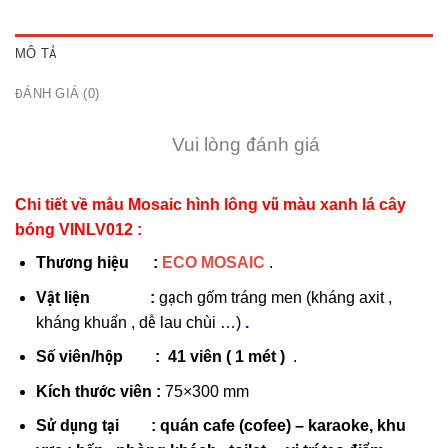
MÔ TẢ
ĐÁNH GIÁ (0)
Vui lòng đánh giá
Chi tiết về mẫu Mosaic hình lông vũ màu xanh lá cây
bóng VINLV012 :
Thương hiệu :
ECO MOSAIC
.
Vật liện :
gạch gốm tráng men (kháng axit ,
kháng khuẩn , dễ lau chùi …)
.
Số viên/hộp :
41 viên ( 1 mét )
.
Kích thước viên :
75×300 mm
Sử dụng tại
:
quán cafe (cofee) – karaoke, khu