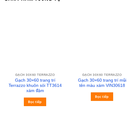
GẠCH 30X60 TERRAZZO
GẠCH 30X60 TERRAZZO
Gạch 30×60 trang trí
Gạch 30×60 trang trí mũi
Terrazzo khuôn sỏi TT3614
tên màu xám VIN30618
xám đậm
Đọc tiếp
Đọc tiếp