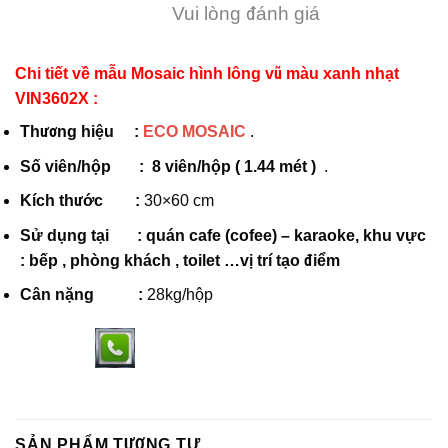
Vui lòng đánh giá
Chi tiết về mẫu Mosaic hình lông vũ màu xanh nhạt
VIN3602X :
Thương hiệu :
ECO MOSAIC
.
Số viên/hộp :
8
viên/hộp ( 1.44 mét )
.
Kích thước :
30×60 cm
Sử dụng tại
:
quán cafe (cofee) – karaoke, khu vực
: bếp , phòng khách , toilet …vị trí tạo điểm
Cân nặng :
28kg/hộp
SẢN PHẨM TƯƠNG TỰ