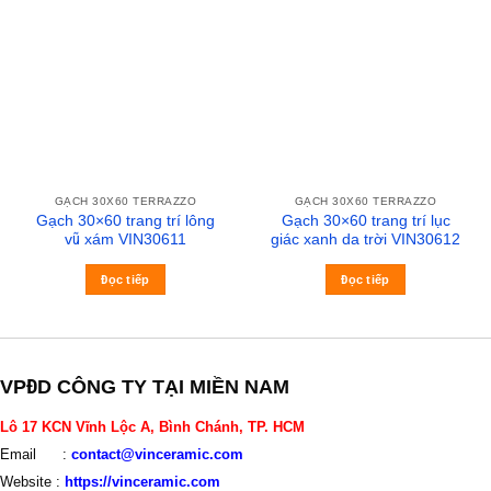
GẠCH 30X60 TERRAZZO
GẠCH 30X60 TERRAZZO
Gạch 30×60 trang trí lông
Gạch 30×60 trang trí lục
vũ xám VIN30611
giác xanh da trời VIN30612
Đọc tiếp
Đọc tiếp
VPĐD CÔNG TY TẠI MIỀN NAM
Lô 17 KCN Vĩnh Lộc A, Bình Chánh, TP. HCM
Email :
contact@vinceramic.com
Website :
https://vinceramic.com