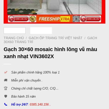
TRANG CHỦ
/
GẠCH ỐP TRANG TRÍ VIỆT NHẬT
/
GẠCH
30X60 TRANG TRÍ
Gạch 30×60 mosaic hình lông vũ màu
xanh nhạt VIN3602X
✅
S
ản phẩm chính hãng 100% loại 1
🚚
Miễn phí vận chuyển .
🏆
Chứng chỉ chất lượng C/O, C/Q…
🛡️
Bảo hành 15 năm
📞
Hỗ trợ 24/7
:
0385.140.156 .