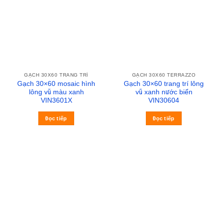
GẠCH 30X60 TRANG TRÍ
GẠCH 30X60 TERRAZZO
Gạch 30×60 mosaic hình
Gạch 30×60 trang trí lông
lông vũ màu xanh
vũ xanh nước biển
VIN3601X
VIN30604
Đọc tiếp
Đọc tiếp