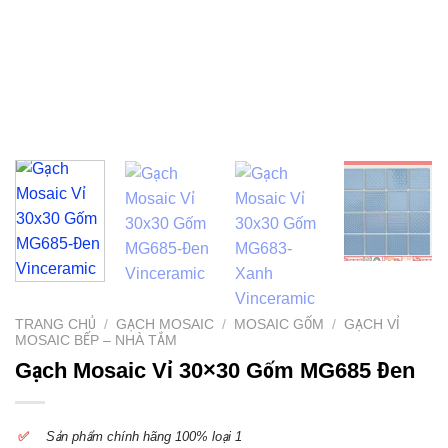
TRANG CHỦ
/
GẠCH MOSAIC
/
MOSAIC GỐM
/
GẠCH VỈ
MOSAIC BẾP – NHÀ TẮM
Gạch Mosaic Vỉ 30×30 Gốm MG685 Đen
✅
S
ản phẩm chính hãng 100% loại 1