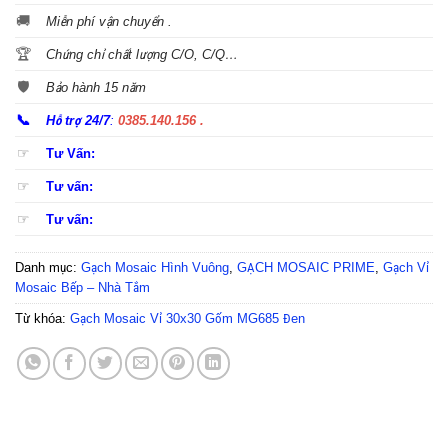
🚚
Miễn phí vận chuyển .
🏆
Chứng chỉ chất lượng C/O, C/Q…
🛡️
Bảo hành 15 năm
📞
Hỗ trợ 24/7
:
0385.140.156 .
☞
Tư Vấn:
☞
Tư vấn:
☞
Tư vấn:
Danh mục:
Gạch Mosaic Hình Vuông
,
GẠCH MOSAIC PRIME
,
Gạch Vỉ
Mosaic Bếp – Nhà Tắm
Từ khóa:
Gạch Mosaic Vỉ 30x30 Gốm MG685 Đen