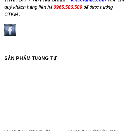
quý khách hàng liên hệ
0965.586.589
để được hưởng
CTKM .
SẢN PHẨM TƯƠNG TỰ
GẠCH MOSAIC HÌNH QUE ĐŨA
GẠCH MOSAIC HÌNH LỒNG ĐÈN