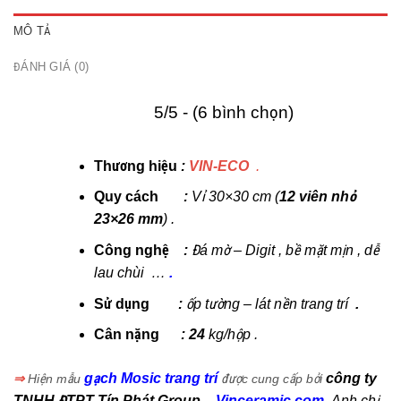
MÔ TẢ
ĐÁNH GIÁ (0)
5/5 - (6 bình chọn)
Thương hiệu
:
VIN-ECO
.
Quy cách
:
Vỉ 30×30 cm (
12 viên nhỏ
23×26 mm
) .
Công nghệ
:
Đá mờ – Digit , bề mặt mịn , dễ
lau chùi …
.
Sử dụng
:
ốp tường – lát nền trang trí
.
Cân nặng
:
24
kg/hộp .
gạch Mosic trang trí
công ty
⇒
Hiện mẫu
được cung cấp bởi
TNHH ĐTPT Tín Phát Group
–
Vinceramic.com
Anh chị