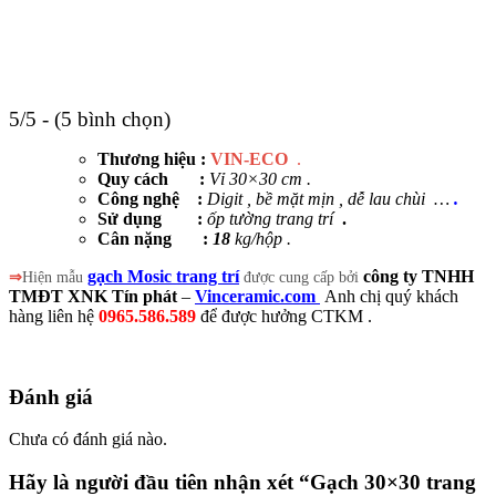
5/5 - (5 bình chọn)
Thương hiệu :
VIN-ECO
.
Quy cách :
Vỉ 30×30 cm .
Công nghệ :
Digit , bề mặt mịn , dễ lau chùi …
.
Sử dụng
:
ốp tường trang trí
.
Cân nặng :
18
kg/hộp .
gạch Mosic trang trí
công ty TNHH
⇒
Hiện mẫu
được cung cấp bởi
TMĐT XNK Tín phát
–
Vinceramic.com
Anh chị quý khách
hàng liên hệ
0965.586.589
để được hưởng CTKM .
Đánh giá
Chưa có đánh giá nào.
Hãy là người đầu tiên nhận xét “Gạch 30×30 trang