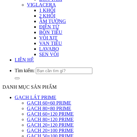
VIGLACERA
1 KHỐI
2 KHỐI
ÂM TƯỜNG
ĐIỆN TỪ
BỒN TIỂU
VÒI XỊT
VAN TIỂU
LAVABO
SEN VÒI
LIÊN HỆ
Tìm kiếm:
DANH MỤC SẢN PHẨM
GẠCH LÁT PRIME
GẠCH 60×60 PRIME
GẠCH 80×80 PRIME
GẠCH 60×120 PRIME
GẠCH 80×120 PRIME
GẠCH 20×120 PRIME
GẠCH 20×100 PRIME
GẠCH 50×100 PRIME