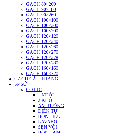
GẠCH 80×260
GẠCH 90×180
GẠCH 90×260
GẠCH 100×100
GẠCH 100×200
GẠCH 100×300
GẠCH 120×120
GẠCH 120×240
GẠCH 120×260
GẠCH 120×270
GẠCH 120×278
GẠCH 120×280
GẠCH 160×160
GẠCH 160×320
GẠCH CẦU THANG
SP SỨ
COTTO
1 KHỐI
2 KHỐI
ÂM TƯỜNG
ĐIỆN TỬ
BỒN TIỂU
LAVABO
SEN VÒI
BỒN TẮM