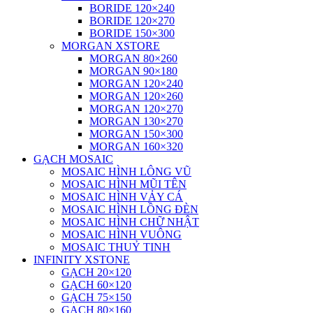
BORIDE 120×240
BORIDE 120×270
BORIDE 150×300
MORGAN XSTORE
MORGAN 80×260
MORGAN 90×180
MORGAN 120×240
MORGAN 120×260
MORGAN 120×270
MORGAN 130×270
MORGAN 150×300
MORGAN 160×320
GẠCH MOSAIC
MOSAIC HÌNH LÔNG VŨ
MOSAIC HÌNH MŨI TÊN
MOSAIC HÌNH VẢY CÁ
MOSAIC HÌNH LỒNG ĐÈN
MOSAIC HÌNH CHỮ NHẬT
MOSAIC HÌNH VUÔNG
MOSAIC THUỶ TINH
INFINITY XSTONE
GẠCH 20×120
GẠCH 60×120
GẠCH 75×150
GẠCH 80×160