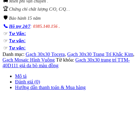
🚚
Miễn phí vận chuyển .
🏆
Chứng chỉ chất lượng C/O, C/Q…
🛡️
Bảo hành 15 năm
📞
Hỗ trợ 24/7
:
0385.140.156 .
☞
Tư Vấn:
☞
Tư vấn:
☞
Tư vấn:
Danh mục:
Gạch 30x30 Tocera
,
Gạch 30x30 Trang Trí Khắc Kim
,
Gạch Mosaic Hình Vuông
Từ khóa:
Gạch 30x30 trang trí TTM-
40D111 giả da bò màu đồng
Mô tả
Đánh giá (0)
Hướng dẫn thanh toán & Mua hàng