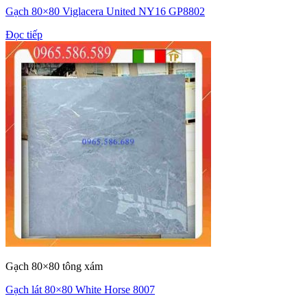
Gạch 80×80 Viglacera United NY16 GP8802
Đọc tiếp
Gạch 80×80 tông xám
Gạch lát 80×80 White Horse 8007