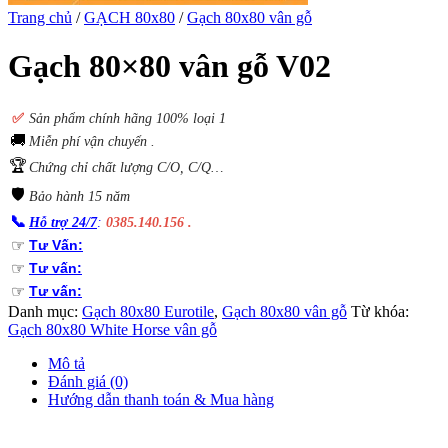
Trang chủ
/
GẠCH 80x80
/
Gạch 80x80 vân gỗ
Gạch 80×80 vân gỗ V02
✅
S
ản phẩm chính hãng 100% loại 1
🚚
Miễn phí vận chuyển .
🏆
Chứng chỉ chất lượng C/O, C/Q…
🛡️
Bảo hành 15 năm
📞
Hỗ trợ 24/7
:
0385.140.156 .
☞
Tư Vấn:
☞
Tư vấn:
☞
Tư vấn:
Danh mục:
Gạch 80x80 Eurotile
,
Gạch 80x80 vân gỗ
Từ khóa:
Gạch 80x80 White Horse vân gỗ
Mô tả
Đánh giá (0)
Hướng dẫn thanh toán & Mua hàng