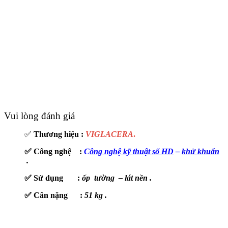
Vui lòng đánh giá
✅
Thương hiệu :
VIGLACERA
.
✅ Công nghệ :
C
ông nghệ kỹ thuật số HD
–
khử khuẩn
.
✅ Sử dụng :
ốp tường – lát nền .
✅ Cân nặng :
51 kg .