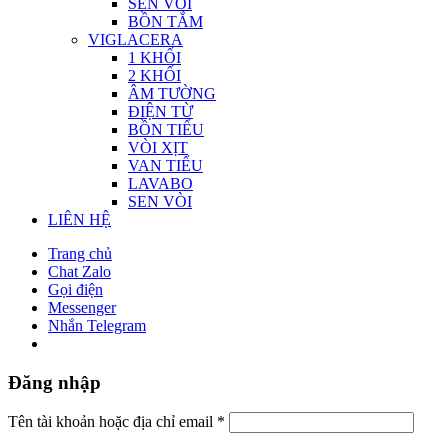
SEN VÒI
BỒN TẮM
VIGLACERA
1 KHỐI
2 KHỐI
ÂM TƯỜNG
ĐIỆN TỪ
BỒN TIỂU
VÒI XỊT
VAN TIỂU
LAVABO
SEN VÒI
LIÊN HỆ
Trang chủ
Chat Zalo
Gọi điện
Messenger
Nhắn Telegram
Đăng nhập
Tên tài khoản hoặc địa chỉ email
*