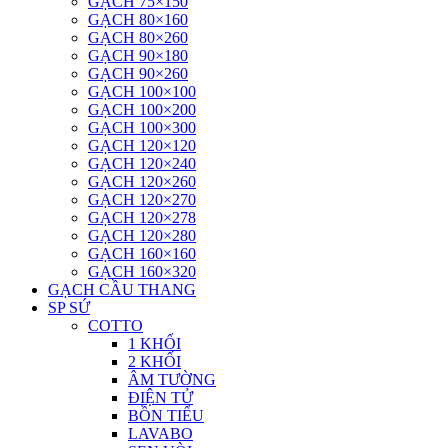
GẠCH 75×150
GẠCH 80×160
GẠCH 80×260
GẠCH 90×180
GẠCH 90×260
GẠCH 100×100
GẠCH 100×200
GẠCH 100×300
GẠCH 120×120
GẠCH 120×240
GẠCH 120×260
GẠCH 120×270
GẠCH 120×278
GẠCH 120×280
GẠCH 160×160
GẠCH 160×320
GẠCH CẦU THANG
SP SỨ
COTTO
1 KHỐI
2 KHỐI
ÂM TƯỜNG
ĐIỆN TỬ
BỒN TIỂU
LAVABO