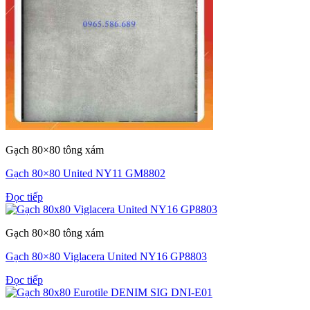
Gạch 80×80 tông xám
Gạch 80×80 United NY11 GM8802
Đọc tiếp
Gạch 80×80 tông xám
Gạch 80×80 Viglacera United NY16 GP8803
Đọc tiếp