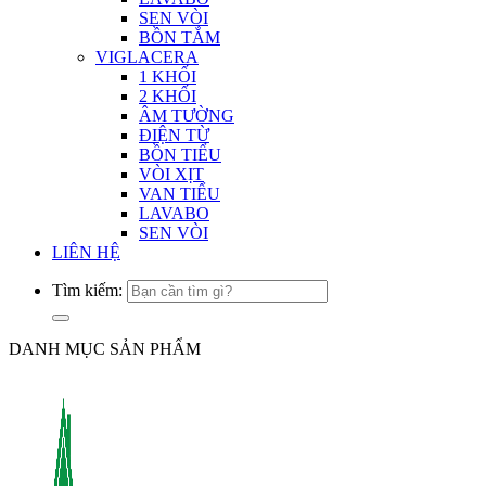
SEN VÒI
BỒN TẮM
VIGLACERA
1 KHỐI
2 KHỐI
ÂM TƯỜNG
ĐIỆN TỪ
BỒN TIỂU
VÒI XỊT
VAN TIỂU
LAVABO
SEN VÒI
LIÊN HỆ
Tìm kiếm:
DANH MỤC SẢN PHẨM