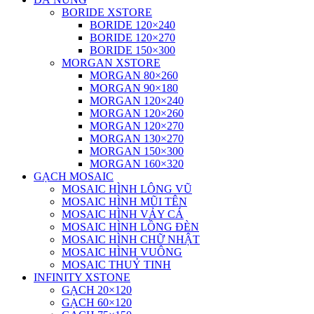
BORIDE XSTORE
BORIDE 120×240
BORIDE 120×270
BORIDE 150×300
MORGAN XSTORE
MORGAN 80×260
MORGAN 90×180
MORGAN 120×240
MORGAN 120×260
MORGAN 120×270
MORGAN 130×270
MORGAN 150×300
MORGAN 160×320
GẠCH MOSAIC
MOSAIC HÌNH LÔNG VŨ
MOSAIC HÌNH MŨI TÊN
MOSAIC HÌNH VẢY CÁ
MOSAIC HÌNH LỒNG ĐÈN
MOSAIC HÌNH CHỮ NHẬT
MOSAIC HÌNH VUÔNG
MOSAIC THUỶ TINH
INFINITY XSTONE
GẠCH 20×120
GẠCH 60×120