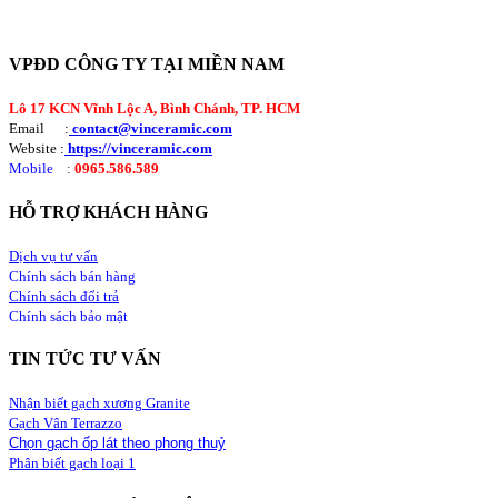
VPĐD CÔNG TY TẠI MIỀN NAM
Lô 17 KCN Vĩnh Lộc A, Bình Chánh, TP. HCM
Email :
contact@vinceramic.com
Website :
https://vinceramic.com
Mobile
:
0965.586.589
HỖ TRỢ KHÁCH HÀNG
Dịch vụ tư vấn
Chính sách bán hàng
Chính sách đổi trả
Chính sách bảo mật
TIN TỨC TƯ VẤN
Nhận biết gạch xương Granite
Gạch Vân Terrazzo
Chọn gạch ốp lát theo phong thuỷ
Phân biết gạch loại 1