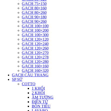
GẠCH 75×150
GẠCH 80×160
GẠCH 80×260
GẠCH 90×180
GẠCH 90×260
GẠCH 100×100
GẠCH 100×200
GẠCH 100×300
GẠCH 120×120
GẠCH 120×240
GẠCH 120×260
GẠCH 120×270
GẠCH 120×278
GẠCH 120×280
GẠCH 160×160
GẠCH 160×320
GẠCH CẦU THANG
SP SỨ
COTTO
1 KHỐI
2 KHỐI
ÂM TƯỜNG
ĐIỆN TỬ
BỒN TIỂU
LAVABO