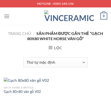
Chuyển
HOTLINE : 0385.140.156
đến
nội
0
dung
SẢN PHẨM ĐƯỢC GẮN THẺ “GẠCH
TRANG CHỦ
/
80X80 WHITE HORSE VÂN GỖ”
LỌC
GẠCH 80X80 EUROTILE
Gạch 80×80 vân gỗ V02