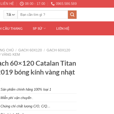
LIÊN HỆ
08:00 - 17:00
0965.586.589
Tìm
kiếm:
H CẦU THANG
SP SỨ
LIÊN HỆ
NG CHỦ
/
GẠCH 60X120
/
GẠCH 60X120
 VÀNG KEM
ch 60×120 Catalan Titan
019 bóng kính vàng nhạt
S
ản phẩm chính hãng 100% loại 1
Miễn phí vận chuyển .
Chứng chỉ chất lượng C/O, C/Q…