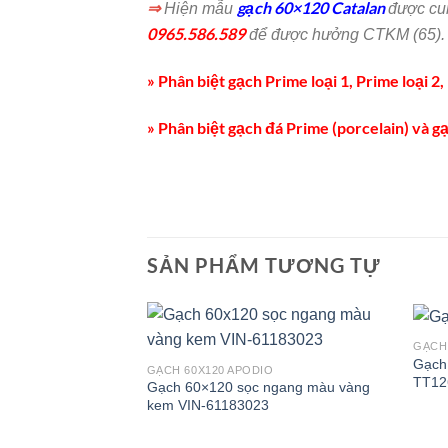
⇒
gạch 60×120 Catalan
Hiện mẫu
được cu
0965.586.589
để được hưởng CTKM (65).
» Phân biệt gạch Prime loại 1, Prime loại 2, 
» Phân biệt gạch đá Prime (porcelain) và 
SẢN PHẨM TƯƠNG TỰ
GẠCH
Gạch
GẠCH 60X120 APODIO
TT12
Gạch 60×120 sọc ngang màu vàng
kem VIN-61183023