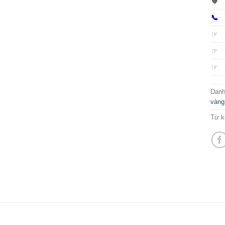
🛡️
📞
☞
☞
☞
Dan
vàng
Từ k