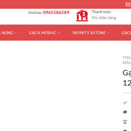
Thanh toán
0965586589
Hotline:
Khi nhận hàng
Á NUNG
GẠCH MOSAIC
INFINITY XSTONE
GẠC
TRA
MÀU
Gạ
12
✅
🚚
🏆