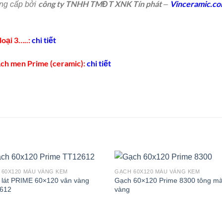
công ty TNHH TMĐT XNK Tín phát
Vinceramic.c
ng cấp bởi
–
loại 3…..:
chi tiết
gạch men Prime (ceramic):
chi tiết
 60X120 MÀU VÀNG KEM
GẠCH 60X120 MÀU VÀNG KEM
 lát PRIME 60×120 vân vàng
Gạch 60×120 Prime 8300 tông m
612
vàng