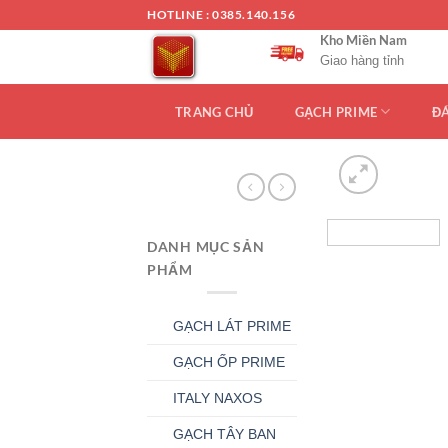
Chuyển
HOTLINE : 0385.140.156
đến
Kho Miền Nam
nội
Giao hàng tỉnh
dung
TRANG CHỦ
GẠCH PRIME
Đ
DANH MỤC SẢN
PHẨM
GẠCH LÁT PRIME
GẠCH ỐP PRIME
ITALY NAXOS
GẠCH TÂY BAN