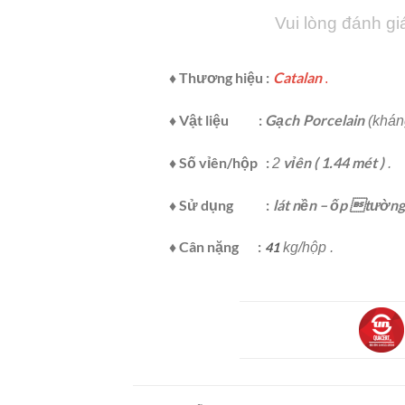
Vui lòng đánh gi
♦ Thương hiệu :
Catalan
.
♦ Vật liệu :
Gạch
Porcelain
(kháng
♦ Số vỉên/hộp :
vỉên
( 1.44 mét )
2
.
♦ Sử dụng
:
lát nền – ốp tường 
♦ Cân nặng :
41
kg/hộp .