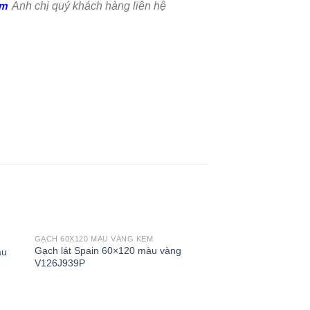
om
Anh chị quý khách hàng liên hệ
GẠCH 60X120 MÀU VÀNG KEM
Gạch lát Spain 60×120 màu vàng
àu
V126J939P