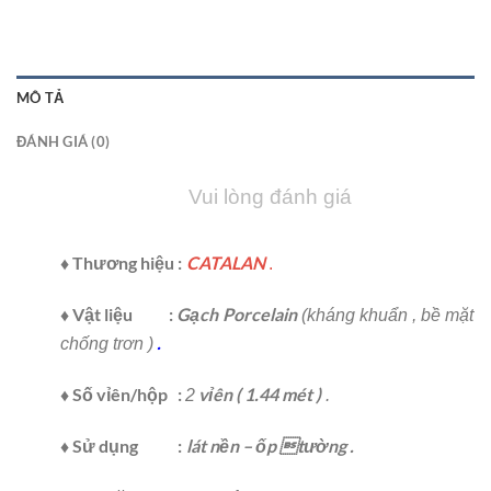
MÔ TẢ
ĐÁNH GIÁ (0)
Vui lòng đánh giá
♦ Thương hiệu :
CATALAN
.
♦ Vật liệu :
Gạch
Porcelain
(kháng khuẩn , bề mặt
.
chống trơn )
♦ Số vỉên/hộp :
vỉên
( 1.44 mét )
2
.
♦ Sử dụng
:
lát nền – ốp tường .