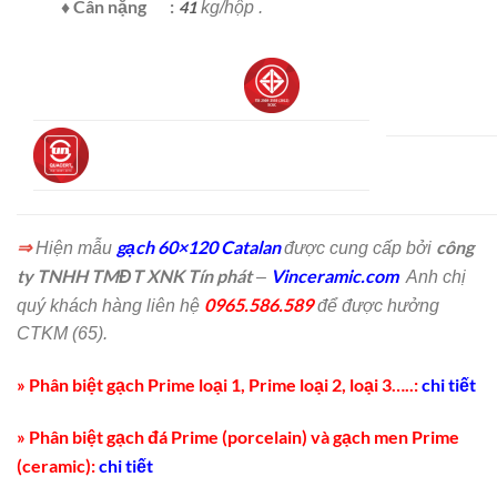
♦ Cân nặng :
41
kg/hộp .
⇒
gạch 60×120 Catalan
công
Hiện mẫu
được cung cấp bởi
ty TNHH TMĐT XNK Tín phát
Vinceramic.com
–
Anh chị
0965.586.589
quý khách hàng liên hệ
để được hưởng
CTKM (65).
» Phân biệt gạch Prime loại 1, Prime loại 2, loại 3…..:
chi tiết
» Phân biệt gạch đá Prime (porcelain) và gạch men Prime
(ceramic):
chi tiết