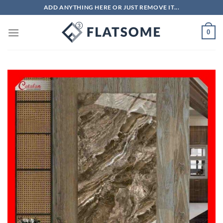
Chuyển
ADD ANYTHING HERE OR JUST REMOVE IT...
đến
nội
0
dung