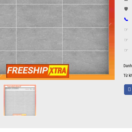
🛡️
📞
☞
☞
☞
Danh
Từ k