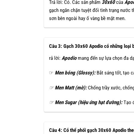
Trả lời: Có. Các sản phẩm
30x60
của
Apo
gạch ngăn chặn tuyệt đối tình trạng nước 
sơn bên ngoài hay ố vàng bề mặt men.
Câu 3: Gạch 30x60 Apodio có những loại 
rả lời:
Apodio
mang đến sự lựa chọn đa dạ
☞
Men bóng (Glossy):
Bắt sáng tốt, tạo c
☞
Men Matt (mờ):
Chống trầy xước, chống 
☞
Men Sugar (hiệu ứng hạt đường):
Tạo đ
Câu 4: Có thể phối gạch 30x60 Apodio th