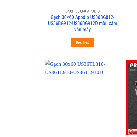
GẠCH 30X60 APODIO
Gạch 30×60 Apodio US36BG812-
US36BG912-US36BG912D màu xám
vân mây
Đọc tiếp