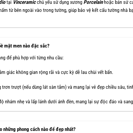
dio
tại
Vinceramic
chủ yếu sử dụng xương
Porcelain
hoặc bán sứ ca
thấm từ bên ngoài vào trong tường, giúp bảo vệ kết cấu tường nhà b
bề mặt men nào đặc sắc?
ng để phù hợp với từng nhu cầu:
ảm giác không gian rộng rãi và cực kỳ dễ lau chùi vết bẩn.
trơn trượt (nếu dùng lát sàn tắm) và mang lại vẻ đẹp chiều sâu, tin
ộ nhám nhẹ và lấp lánh dưới ánh đèn, mang lại sự độc đáo và sang 
eo những phong cách nào để đẹp nhất?