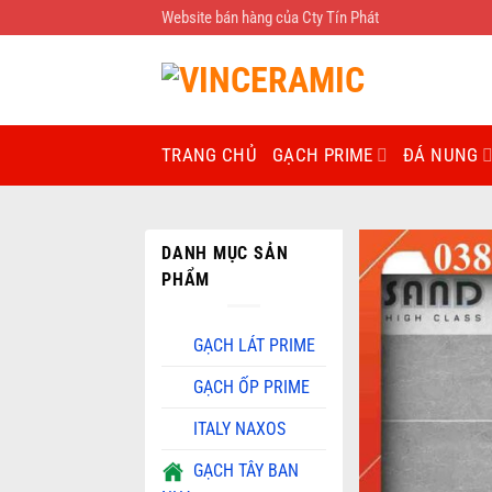
Chuyển
Website bán hàng của Cty Tín Phát
đến
nội
dung
TRANG CHỦ
GẠCH PRIME
ĐÁ NUNG
DANH MỤC SẢN
PHẨM
GẠCH LÁT PRIME
GẠCH ỐP PRIME
ITALY NAXOS
GẠCH TÂY BAN