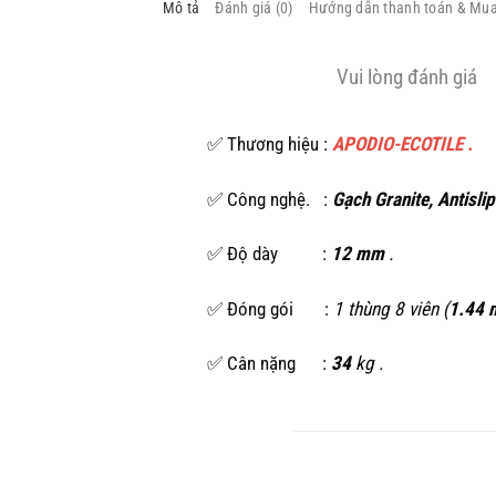
Mô tả
Đánh giá (0)
Hướng dẫn thanh toán & Mu
Vui lòng đánh giá
✅ Thương hiệu :
APODIO-ECOTILE .
✅ Công nghệ. :
Gạch Granite, Antislip
✅ Độ dày :
12 mm
.
✅ Đóng gói :
1 thùng 8 viên (
1.44 
✅ Cân nặng :
34
kg .