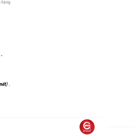
a hàng
 .
mét
) .