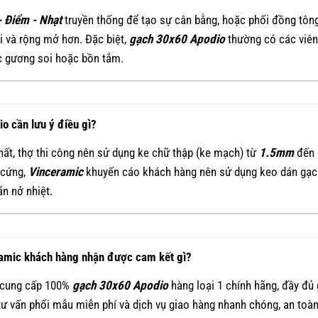
 Điểm - Nhạt
truyền thống để tạo sự cân bằng, hoặc phối đồng tôn
i và rộng mở hơn. Đặc biệt,
gạch 30x60 Apodio
thường có các viên 
c gương soi hoặc bồn tắm.
o cần lưu ý điều gì?
ất, thợ thi công nên sử dụng ke chữ thập (ke mạch) từ
1.5mm
đến
 cứng,
Vinceramic
khuyến cáo khách hàng nên sử dụng keo dán gạch
ãn nở nhiệt.
ramic khách hàng nhận được cam kết gì?
t cung cấp 100%
gạch 30x60 Apodio
hàng loại 1 chính hãng, đầy đủ
tư vấn phối mẫu miễn phí và dịch vụ giao hàng nhanh chóng, an toàn