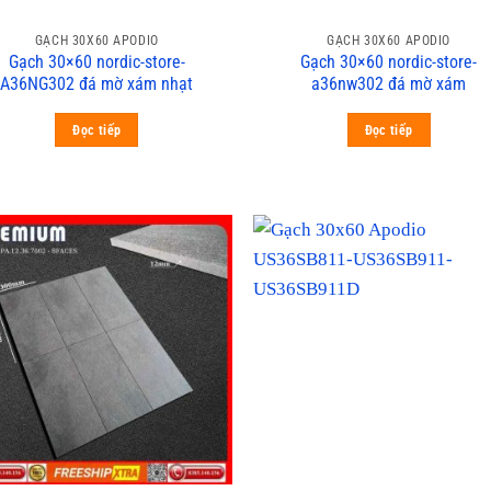
GẠCH 30X60 APODIO
GẠCH 30X60 APODIO
Gạch 30×60 nordic-store-
Gạch 30×60 nordic-store-
A36NG302 đá mờ xám nhạt
a36nw302 đá mờ xám
Đọc tiếp
Đọc tiếp