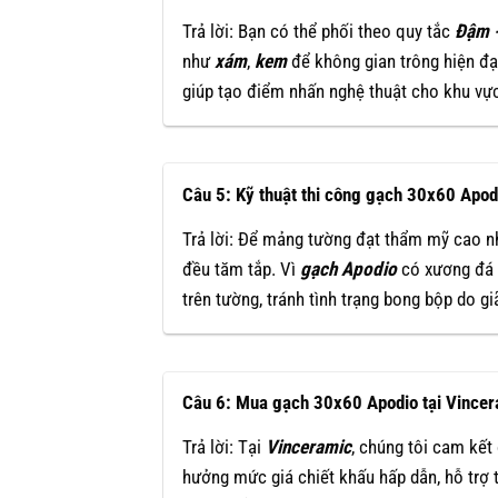
Trả lời: Bạn có thể phối theo quy tắc
Đậm -
như
xám
,
kem
để không gian trông hiện đạ
giúp tạo điểm nhấn nghệ thuật cho khu vự
Câu 5: Kỹ thuật thi công gạch 30x60 Apodi
Trả lời: Để mảng tường đạt thẩm mỹ cao nh
đều tăm tắp. Vì
gạch Apodio
có xương đá
trên tường, tránh tình trạng bong bộp do gi
Câu 6: Mua gạch 30x60 Apodio tại Vince
Trả lời: Tại
Vinceramic
, chúng tôi cam kế
hưởng mức giá chiết khấu hấp dẫn, hỗ trợ 