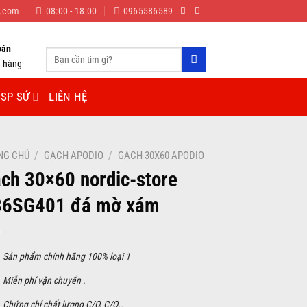
c.com
08:00 - 18:00
0965586589
oán
Tìm
n hàng
kiếm:
SP SỨ
LIÊN HỆ
NG CHỦ
/
GẠCH APODIO
/
GẠCH 30X60 APODIO
ch 30×60 nordic-store
36SG401 đá mờ xám
S
ản phẩm chính hãng 100% loại 1
Miễn phí vận chuyển .
Chứng chỉ chất lượng C/O, C/Q…