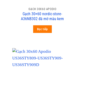
GẠCH 30X60 APODIO
Gạch 30×60 nordic-store-
A36NB302 đá mờ màu kem
Đọc tiếp