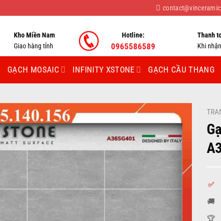
contact@vincerami
Kho Miền Nam
Hotline:
Thanh t
Giao hàng tỉnh
0965586589
Khi nhậ
GẠCH MOSAIC
INFINITY XSTONE
GẠCH CẦU THANG
TRA
Gạ
A
✅
🚚
🏆