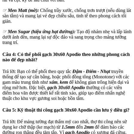
☞
Men Matt (mờ):
Chống trầy xước, chống trơn trượt (nếu dùng lát
sàn tắm) và mang lại vẻ đẹp chiều sâu, tinh tế theo phong cách tối
giản.
☞
Men Sugar (hiệu ứng hạt đường):
Tạo độ nhám nhẹ và lấp lánh
dưới ánh đèn, mang lại sự độc đáo và sang trọng cho mảng tường
trang trí.
Câu 4: Có thể phối gạch 30x60 Apodio theo những phong cách
nào để đẹp nhất?
Trả lời: Bạn có thể phối theo quy tắc
Đậm - Điểm - Nhạt
truyền
thống để tạo sự cân bằng, hoặc phối đồng tông (Monotone) với các
gam màu trung tính như
xám
,
kem
để không gian trông hiện đại và
rộng mở hơn. Đặc biệt,
gạch 30x60 Apodio
thường có các viên
điểm hoa văn được thiết kế rất tinh xảo, giúp tạo điểm nhấn nghệ
thuật cho khu vực gương soi hoặc bồn tắm.
Câu 5: Kỹ thuật thi công gạch 30x60 Apodio cần lưu ý điều gì?
Trả lời: Để mảng tường đạt thẩm mỹ cao nhất, thợ thi công nên sử
dụng ke chữ thập (ke mạch) từ
1.5mm
đến
2mm
để đảm bảo các
đường ron thẳng đều tăm tắp. Vì
gạch Apodio
có xương đá cứng,