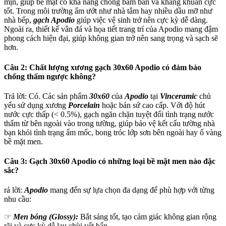
mịn, giúp bề mặt có khả năng chống bám bẩn và kháng khuẩn cực
tốt. Trong môi trường ẩm ướt như nhà tắm hay nhiều dầu mỡ như
nhà bếp,
gạch Apodio
giúp việc vệ sinh trở nên cực kỳ dễ dàng.
Ngoài ra, thiết kế vân đá và họa tiết trang trí của Apodio mang đậm
phong cách hiện đại, giúp không gian trở nên sang trọng và sạch sẽ
hơn.
Câu 2: Chất lượng xương gạch 30x60 Apodio có đảm bảo
chống thấm ngược không?
Trả lời: Có. Các sản phẩm
30x60
của
Apodio
tại
Vinceramic
chủ
yếu sử dụng xương
Porcelain
hoặc bán sứ cao cấp. Với độ hút
nước cực thấp (< 0.5%), gạch ngăn chặn tuyệt đối tình trạng nước
thấm từ bên ngoài vào trong tường, giúp bảo vệ kết cấu tường nhà
bạn khỏi tình trạng ẩm mốc, bong tróc lớp sơn bên ngoài hay ố vàng
bề mặt men.
Câu 3: Gạch 30x60 Apodio có những loại bề mặt men nào đặc
sắc?
rả lời:
Apodio
mang đến sự lựa chọn đa dạng để phù hợp với từng
nhu cầu:
☞
Men bóng (Glossy):
Bắt sáng tốt, tạo cảm giác không gian rộng
rãi và cực kỳ dễ lau chùi vết bẩn.