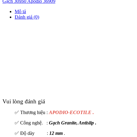
Gạch 30x60 Apodio 36909
Mô tả
Đánh giá (0)
Vui lòng đánh giá
✅ Thương hiệu :
APODIO-ECOTILE .
✅ Công nghệ. :
Gạch Granite, Antislip .
✅ Độ dày :
12 mm
.