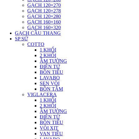
GẠCH 120×270
GẠCH 120×278
GẠCH 120×280
GẠCH 160×160
GẠCH 160×320
GẠCH CẦU THANG
SP SỨ
COTTO
1 KHỐI
2 KHỐI
ÂM TƯỜNG
ĐIỆN TỬ
BỒN TIỂU
LAVABO
SEN VÒI
BỒN TẮM
VIGLACERA
1 KHỐI
2 KHỐI
ÂM TƯỜNG
ĐIỆN TỪ
BỒN TIỂU
VÒI XỊT
VAN TIỂU