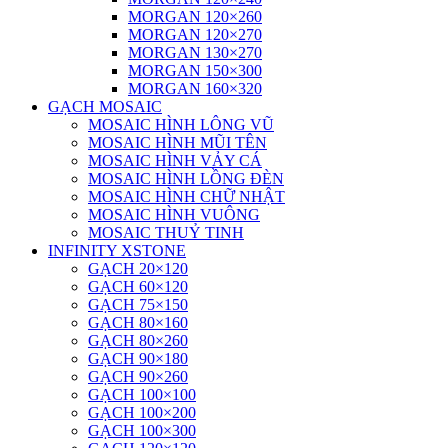
MORGAN 120×260
MORGAN 120×270
MORGAN 130×270
MORGAN 150×300
MORGAN 160×320
GẠCH MOSAIC
MOSAIC HÌNH LÔNG VŨ
MOSAIC HÌNH MŨI TÊN
MOSAIC HÌNH VẢY CÁ
MOSAIC HÌNH LỒNG ĐÈN
MOSAIC HÌNH CHỮ NHẬT
MOSAIC HÌNH VUÔNG
MOSAIC THUỶ TINH
INFINITY XSTONE
GẠCH 20×120
GẠCH 60×120
GẠCH 75×150
GẠCH 80×160
GẠCH 80×260
GẠCH 90×180
GẠCH 90×260
GẠCH 100×100
GẠCH 100×200
GẠCH 100×300