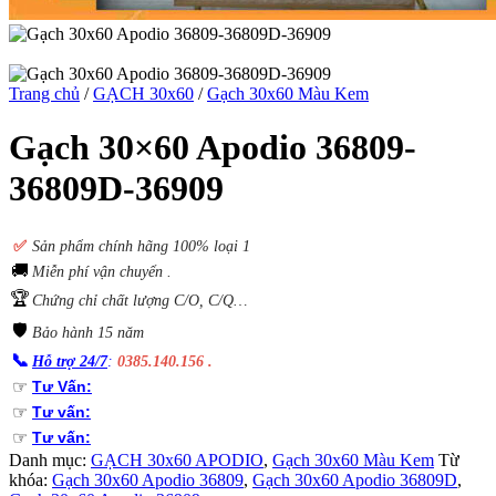
Trang chủ
/
GẠCH 30x60
/
Gạch 30x60 Màu Kem
Gạch 30×60 Apodio 36809-
36809D-36909
✅
S
ản phẩm chính hãng 100% loại 1
🚚
Miễn phí vận chuyển .
🏆
Chứng chỉ chất lượng C/O, C/Q…
🛡️
Bảo hành 15 năm
📞
Hỗ trợ 24/7
:
0385.140.156 .
☞
Tư Vấn:
☞
Tư vấn:
☞
Tư vấn:
Danh mục:
GẠCH 30x60 APODIO
,
Gạch 30x60 Màu Kem
Từ
khóa:
Gạch 30x60 Apodio 36809
,
Gạch 30x60 Apodio 36809D
,