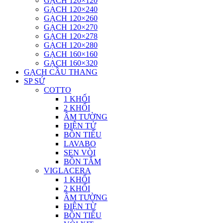
GẠCH 120×120
GẠCH 120×240
GẠCH 120×260
GẠCH 120×270
GẠCH 120×278
GẠCH 120×280
GẠCH 160×160
GẠCH 160×320
GẠCH CẦU THANG
SP SỨ
COTTO
1 KHỐI
2 KHỐI
ÂM TƯỜNG
ĐIỆN TỬ
BỒN TIỂU
LAVABO
SEN VÒI
BỒN TẮM
VIGLACERA
1 KHỐI
2 KHỐI
ÂM TƯỜNG
ĐIỆN TỪ
BỒN TIỂU