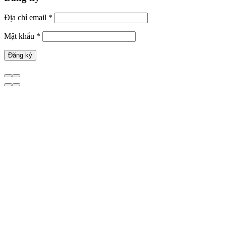
Địa chỉ email
*
Mật khẩu
*
Đăng ký