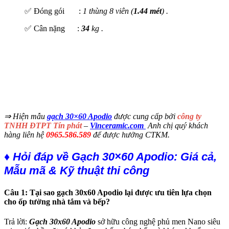
✅ Đóng gói :
1 thùng 8 viên (
1.44 mét
) .
✅ Cân nặng :
34
kg .
⇒ Hiện mẫu
gạch 30×60 Apodio
được cung cấp bởi
công ty
TNHH ĐTPT Tín phát
–
Vinceramic.com
Anh chị quý khách
hàng liên hệ
0965.586.589
để được hưởng CTKM.
♦ Hỏi đáp về Gạch 30×60 Apodio: Giá cả,
Mẫu mã & Kỹ thuật thi công
Câu 1: Tại sao gạch 30x60 Apodio lại được ưu tiên lựa chọn
cho ốp tường nhà tắm và bếp?
Trả lời:
Gạch 30x60 Apodio
sở hữu công nghệ phủ men Nano siêu