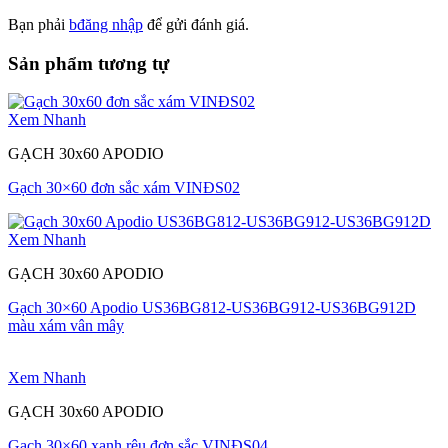
Bạn phải
bđăng nhập
để gửi đánh giá.
Sản phẩm tương tự
Xem Nhanh
GẠCH 30x60 APODIO
Gạch 30×60 đơn sắc xám VINĐS02
Xem Nhanh
GẠCH 30x60 APODIO
Gạch 30×60 Apodio US36BG812-US36BG912-US36BG912D
màu xám vân mây
Xem Nhanh
GẠCH 30x60 APODIO
Gạch 30×60 xanh rêu đơn sắc VINĐS04