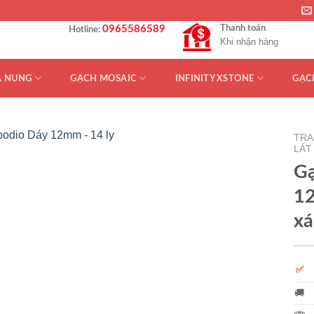
0965586589
Thanh toán
Hotline:
Khi nhận hàng
Á NUNG
GẠCH MOSAIC
INFINITY XSTONE
GẠC
TRA
LÁT
Gạ
12
xá
✅
🚚