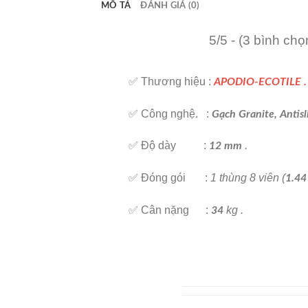
MÔ TẢ
ĐÁNH GIÁ (0)
5/5 - (3 bình chọ
✅ Thương hiệu :
APODIO-ECOTILE .
✅ Công nghệ. :
Gạch Granite, Antisl
✅ Độ dày :
.
12 mm
✅ Đóng gói :
1 thùng 8 viên (
1.44
✅ Cân nặng :
kg .
34