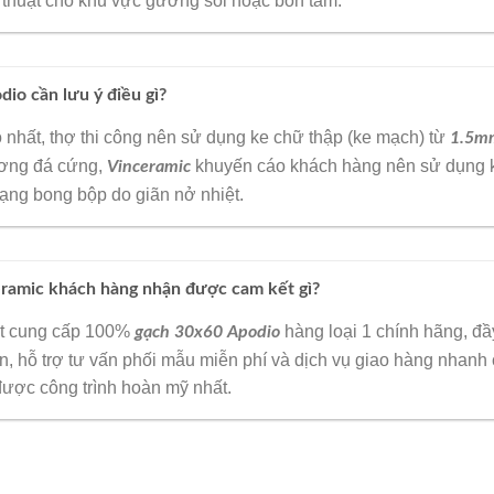
ệ thuật cho khu vực gương soi hoặc bồn tắm.
dio cần lưu ý điều gì?
 nhất, thợ thi công nên sử dụng ke chữ thập (ke mạch) từ
1.5m
ơng đá cứng,
khuyến cáo khách hàng nên sử dụng k
Vinceramic
trạng bong bộp do giãn nở nhiệt.
eramic khách hàng nhận được cam kết gì?
kết cung cấp 100%
hàng loại 1 chính hãng, đầ
gạch 30x60 Apodio
 hỗ trợ tư vấn phối mẫu miễn phí và dịch vụ giao hàng nhanh 
 được công trình hoàn mỹ nhất.