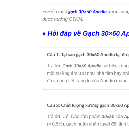
⇒ Hiện mẫu
được cung
gạch 30×60 Apodio
được hưởng CTKM.
♦ Hỏi đáp về Gạch 30×60 Ap
Câu 1: Tại sao gạch 30x60 Apodio lại đ
Trả lời:
sở hữu công 
Gạch 30x60 Apodio
môi trường ẩm ướt như nhà tắm hay nh
đá và họa tiết trang trí của Apodio man
Câu 2: Chất lượng xương gạch 30x60 A
Trả lời: Có. Các sản phẩm
của
30x60
Ap
(< 0.5%), gạch ngăn chặn tuyệt đối tình