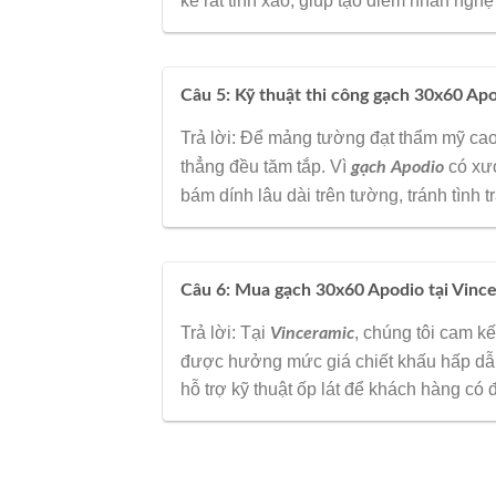
kế rất tinh xảo, giúp tạo điểm nhấn ngh
Câu 5: Kỹ thuật thi công gạch 30x60 Apo
Trả lời: Để mảng tường đạt thẩm mỹ cao
thẳng đều tăm tắp. Vì
có xư
gạch Apodio
bám dính lâu dài trên tường, tránh tình 
Câu 6: Mua gạch 30x60 Apodio tại Vinc
Trả lời: Tại
, chúng tôi cam 
Vinceramic
được hưởng mức giá chiết khấu hấp dẫn,
hỗ trợ kỹ thuật ốp lát để khách hàng có