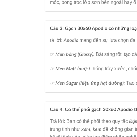
mốc, bong tróc lớp sơn bên ngoài hay ố
Câu 3: Gạch 30x60 Apodio có những loạ
rả lời:
mang đến sự lựa chọn đa 
Apodio
☞
Bắt sáng tốt, tạo c
Men bóng (Glossy):
☞
Chống trầy xước, chống
Men Matt (mờ):
☞
Tạo đ
Men Sugar (hiệu ứng hạt đường):
Câu 4: Có thể phối gạch 30x60 Apodio 
Trả lời: Bạn có thể phối theo quy tắc
Đậm
trung tính như
,
để không gian t
xám
kem