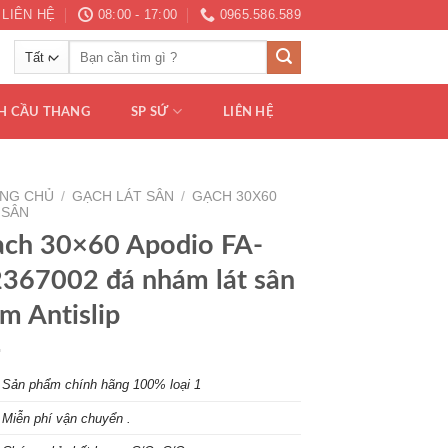
LIÊN HỆ
08:00 - 17:00
0965.586.589
Tìm
kiếm:
H CẦU THANG
SP SỨ
LIÊN HỆ
NG CHỦ
/
GẠCH LÁT SÂN
/
GẠCH 30X60
 SÂN
ch 30×60 Apodio FA-
367002 đá nhám lát sân
m Antislip
S
ản phẩm chính hãng 100% loại 1
Miễn phí vận chuyển .