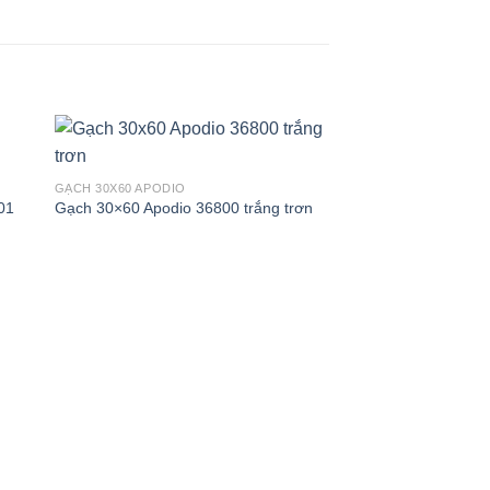
GẠCH 30X60 APODIO
01
Gạch 30×60 Apodio 36800 trắng trơn
GẠCH 30X60 APODIO
Gạch 30×60 Viglace