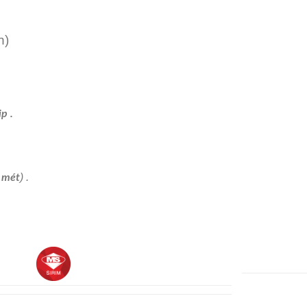
n)
ip .
) .
 mét