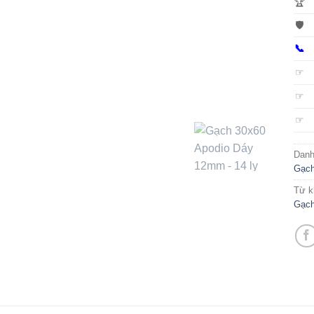
🏆
🛡️
📞
☞
☞
☞
Dan
Gạch
Từ k
Gạch