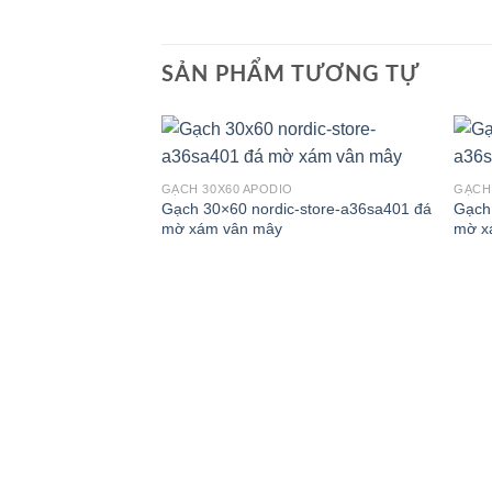
SẢN PHẨM TƯƠNG TỰ
GẠCH 30X60 APODIO
GẠCH
Gạch 30×60 nordic-store-a36sa401 đá
Gạch
mờ xám vân mây
mờ 