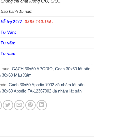
Chứng chỉ chất lượng C/O, C/Q…
Bảo hành 15 năm
:
Hỗ trợ 24/7
0385.140.156 .
Tư Vấn:
Tư vấn:
Tư vấn:
h mục:
GẠCH 30x60 APODIO
,
Gạch 30x60 lát sân
,
 30x60 Màu Xám
hóa:
Gạch 30x60 Apodio 7002 đá nhám lát sân
,
 30x60 Apodio FA-12367002 đá nhám lát sân