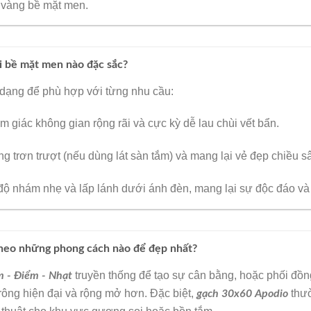
 vàng bề mặt men.
i bề mặt men nào đặc sắc?
dạng để phù hợp với từng nhu cầu:
ảm giác không gian rộng rãi và cực kỳ dễ lau chùi vết bẩn.
 trơn trượt (nếu dùng lát sàn tắm) và mang lại vẻ đẹp chiều sâu
ộ nhám nhẹ và lấp lánh dưới ánh đèn, mang lại sự độc đáo và 
theo những phong cách nào để đẹp nhất?
truyền thống để tạo sự cân bằng, hoặc phối đồ
 - Điểm - Nhạt
rông hiện đại và rộng mở hơn. Đặc biệt,
thườ
gạch 30x60 Apodio