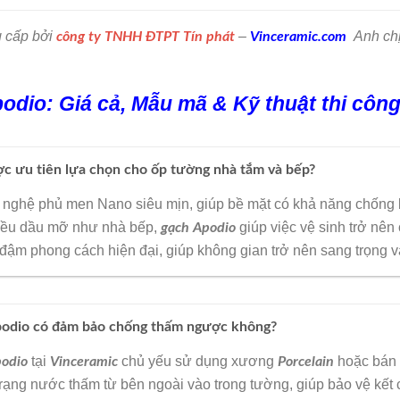
 cấp bởi
–
Anh chị
công ty TNHH ĐTPT Tín phát
Vinceramic.com
odio: Giá cả, Mẫu mã & Kỹ thuật thi côn
ược ưu tiên lựa chọn cho ốp tường nhà tắm và bếp?
nghệ phủ men Nano siêu mịn, giúp bề mặt có khả năng chống 
iều dầu mỡ như nhà bếp,
giúp việc vệ sinh trở nên
gạch Apodio
g đậm phong cách hiện đại, giúp không gian trở nên sang trọng 
podio có đảm bảo chống thấm ngược không?
tại
chủ yếu sử dụng xương
hoặc bán 
odio
Vinceramic
Porcelain
 trạng nước thấm từ bên ngoài vào trong tường, giúp bảo vệ kết