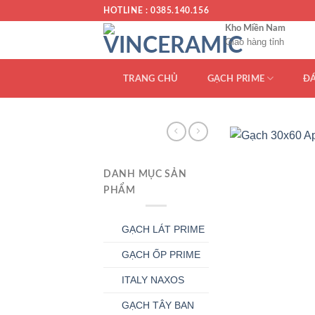
Chuyển
HOTLINE : 0385.140.156
đến
Kho Miền Nam
Giao hàng tỉnh
nội
dung
TRANG CHỦ
GẠCH PRIME
Đ
DANH MỤC SẢN
PHẨM
GẠCH LÁT PRIME
GẠCH ỐP PRIME
ITALY NAXOS
GẠCH TÂY BAN