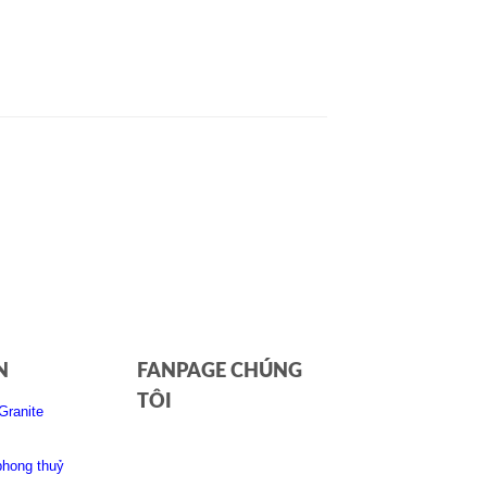
UB3910-UB3910A
N
FANPAGE CHÚNG
TÔI
Granite
phong thuỷ