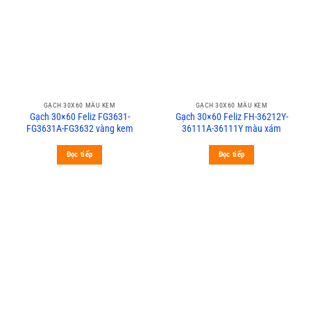
GẠCH 30X60 MÀU KEM
GẠCH 30X60 MÀU KEM
Gạch 30×60 Feliz FG3631-
Gạch 30×60 Feliz FH-36212Y-
FG3631A-FG3632 vàng kem
36111A-36111Y màu xám
Đọc tiếp
Đọc tiếp