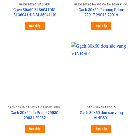
GẠCH 30X60 MÀU KEM
GẠCH 30X60 ĐÁ MỜ VÀ ĐÁ BÓNG KÍNH PRIME
Gạch 30×60 BL36041DIS-
Gạch 30×60 đá bóng Prime
BL36041HIS-BL36041LIS
29017-29018-29019
Đọc tiếp
Đọc tiếp
GẠCH 30X60 ĐÁ MỜ VÀ ĐÁ BÓNG KÍNH PRIME
GẠCH 30X60 APODIO
Gạch 30×60 đá Prime 29030-
Gạch 30×60 đơn sắc vàng
29031-29032
VINĐS01
Đọc tiếp
Đọc tiếp