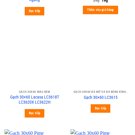
29
₫
19
₫
Thêm vào giỏ hàng
Đọc tiếp
GẠCH 30X60 MÀU KEM
GẠCH 30X60 ĐÁ MỜ VÀ ĐÁ BÓNG KÍNH PRIME
Gạch 30×60 Lacasa LC3618T
Gạch 30×60 LC3615
LC3620X LC3622H
Đọc tiếp
Đọc tiếp