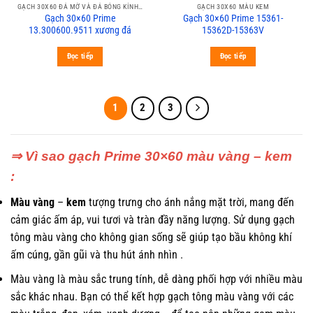
GẠCH 30X60 ĐÁ MỜ VÀ ĐÁ BÓNG KÍNH PRIME
GẠCH 30X60 MÀU KEM
Gạch 30×60 Prime
Gạch 30×60 Prime 15361-
13.300600.9511 xương đá
15362D-15363V
Đọc tiếp
Đọc tiếp
1
2
3
⇒ Vì sao gạch Prime 30×60 màu vàng – kem
:
Màu vàng
–
kem
tượng trưng cho ánh nắng mặt trời, mang đến
cảm giác ấm áp, vui tươi và tràn đầy năng lượng. Sử dụng gạch
tông màu vàng cho không gian sống sẽ giúp tạo bầu không khí
ấm cúng, gần gũi và thu hút ánh nhìn .
Màu vàng là màu sắc trung tính, dễ dàng phối hợp với nhiều màu
sắc khác nhau. Bạn có thể kết hợp gạch tông màu vàng với các