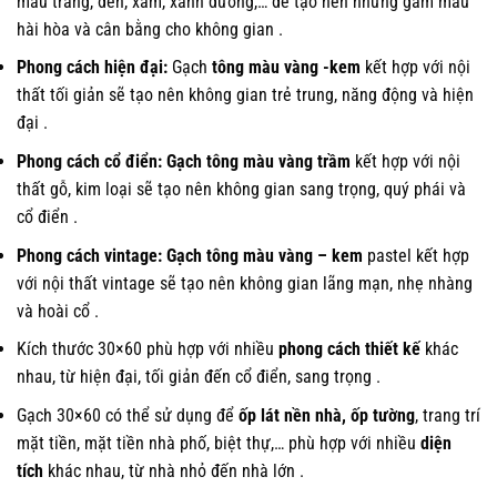
màu trắng, đen, xám, xanh dương,… để tạo nên những gam màu
hài hòa và cân bằng cho không gian .
Phong cách hiện đại:
Gạch
tông màu vàng -kem
kết hợp với nội
thất tối giản sẽ tạo nên không gian trẻ trung, năng động và hiện
đại .
Phong cách cổ điển: Gạch tông màu vàng trầm
kết hợp với nội
thất gỗ, kim loại sẽ tạo nên không gian sang trọng, quý phái và
cổ điển .
Phong cách vintage: Gạch tông màu vàng – kem
pastel kết hợp
với nội thất vintage sẽ tạo nên không gian lãng mạn, nhẹ nhàng
và hoài cổ .
Kích thước 30×60 phù hợp với nhiều
phong cách thiết kế
khác
nhau, từ hiện đại, tối giản đến cổ điển, sang trọng .
Gạch 30×60 có thể sử dụng để
ốp lát nền nhà, ốp tường
, trang trí
mặt tiền, mặt tiền nhà phố, biệt thự,… phù hợp với nhiều
diện
tích
khác nhau, từ nhà nhỏ đến nhà lớn .