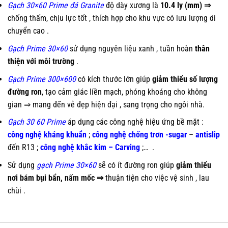
Gạch 30×60 Prime
đá Granite
độ dày xương là
10.4 ly (mm) ⇒
chống thấm, chịu lực tốt , thích hợp cho khu vực có lưu lượng di
chuyển cao .
Gạch Prime 30×60
sử dụng nguyên liệu xanh , tuần hoàn
thân
thiện với môi trường
.
Gạch Prime 300×600
có kích thước lớn giúp
giảm thiểu số lượng
đường ron
, tạo cảm giác liền mạch, phóng khoáng cho không
gian ⇒ mang đến vẻ đẹp hiện đại , sang trọng cho ngôi nhà.
Gạch 30 60 Prime
áp dụng các công nghệ hiệu ứng bề mặt :
công nghệ kháng khuẩn
;
công nghệ chống trơn -sugar
–
antislip
đến R13 ;
công nghệ khắc kim – Carving
;…
.
Sử dụng
gạch Prime 30×60
sẽ có ít đường ron giúp
giảm thiểu
nơi bám bụi bẩn, nấm mốc ⇒
thuận tiện cho việc vệ sinh , lau
chùi
.