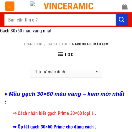
Chuyển
đến
Tìm
nội
kiếm:
dung
Gạch 30x60 màu vàng nhạt
TRANG CHỦ
/
GẠCH 30X60
/
GẠCH 30X60 MÀU KEM
LỌC
♦ Mẫu gạch 30×60 màu vàng – kem mới nhất
:
⇒ Cách nhận biết gạch Prime 30×60 loại 1 .
⇒ Ốp lát gạch 30×60 Prime cho đúng cách .