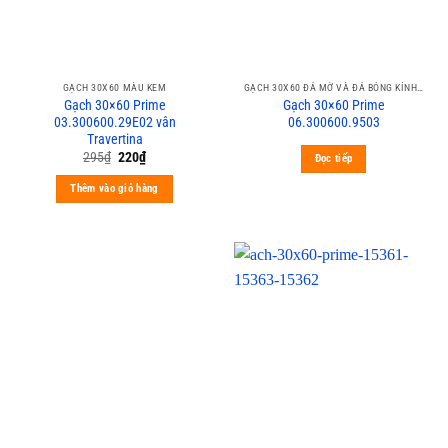
GẠCH 30X60 MÀU KEM
GẠCH 30X60 ĐÁ MỜ VÀ ĐÁ BÓNG KÍNH PRIME
Gạch 30×60 Prime
Gạch 30×60 Prime
03.300600.29E02 vân
06.300600.9503
Travertina
295
₫
220
₫
Đọc tiếp
Thêm vào giỏ hàng