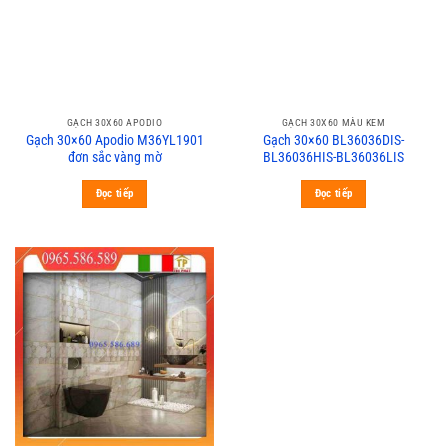
GẠCH 30X60 APODIO
GẠCH 30X60 MÀU KEM
Gạch 30×60 Apodio M36YL1901
Gạch 30×60 BL36036DIS-
đơn sắc vàng mờ
BL36036HIS-BL36036LIS
Đọc tiếp
Đọc tiếp