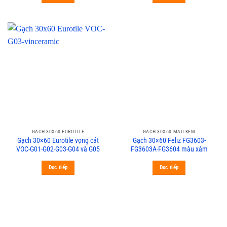
GẠCH 30X60 EUROTILE
GẠCH 30X60 MÀU KEM
Gạch 30×60 Eurotile vọng cát
Gạch 30×60 Feliz FG3603-
VOC-G01-G02-G03-G04 và G05
FG3603A-FG3604 màu xám
Đọc tiếp
Đọc tiếp