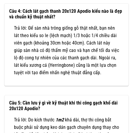
Câu 4: Cách lát gạch thanh 20x120 Apodio kiểu nào là đẹp
và chuẩn kỹ thuật nhất?
Trả lời: Để sàn nhà trông giống gỗ thật nhất, bạn nên
lát theo kiểu so le (lệch mạch) 1/3 hoặc 1/4 chiều dài
viên gạch (khoảng 30cm hoặc 40cm). Cách lát này
giúp sàn nhà có độ thẩm mỹ cao và hạn chế tối đa việc
lộ độ cong tự nhiên của các thanh gạch dài. Ngoài ra,
lát kiểu xương cá (Herringbone) cũng là một lựa chọn
tuyệt vời tạo điểm nhấn nghệ thuật đẳng cấp.
Câu 5: Cần lưu ý gì về kỹ thuật khi thi công gạch khổ dài
20x120 Apodio?
Trả lời: Do kích thước
1m2
khá dài, thợ thi công bắt
buộc phải sử dụng keo dán gạch chuyên dụng thay cho