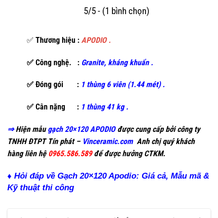
5/5 - (1 bình chọn)
✅
Thương hiệu :
APODIO .
✅ Công nghệ. :
Granite, kháng khuẩn .
✅ Đóng gói :
1 thùng 6 viên (1.44 mét) .
✅ Cân nặng :
1 thùng 41 kg .
⇒
Hiện mẫu
gạch 20×120 APODIO
được cung cấp bởi công ty
TNHH ĐTPT Tín phát –
Vinceramic.com
Anh chị quý khách
hàng liên hệ
0965.586.589
để được hưởng CTKM.
♦ Hỏi đáp về Gạch 20×120 Apodio: Giá cả, Mẫu mã &
Kỹ thuật thi công