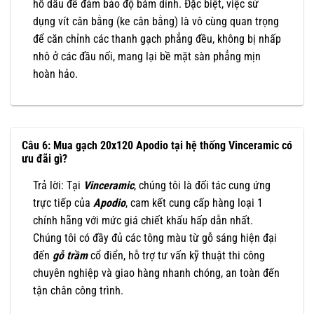
hồ dầu để đảm bảo độ bám dính. Đặc biệt, việc sử
dụng vít cân bằng (ke cân bằng) là vô cùng quan trọng
để căn chỉnh các thanh gạch phẳng đều, không bị nhấp
nhô ở các đầu nối, mang lại bề mặt sàn phẳng mịn
hoàn hảo.
Câu 6: Mua gạch 20x120 Apodio tại hệ thống Vinceramic có
ưu đãi gì?
Trả lời: Tại
Vinceramic
, chúng tôi là đối tác cung ứng
trực tiếp của
Apodio
, cam kết cung cấp hàng loại 1
chính hãng với mức giá chiết khấu hấp dẫn nhất.
Chúng tôi có đầy đủ các tông màu từ gỗ sáng hiện đại
đến
gỗ trầm
cổ điển, hỗ trợ tư vấn kỹ thuật thi công
chuyên nghiệp và giao hàng nhanh chóng, an toàn đến
tận chân công trình.