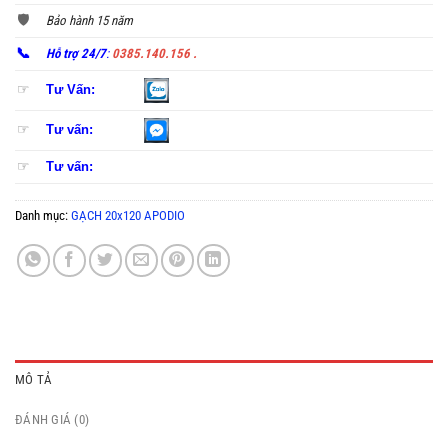
🛡️
Bảo hành 15 năm
📞
Hỗ trợ 24/7
:
0385.140.156 .
☞
Tư Vấn:
☞
Tư vấn:
☞
Tư vấn:
Danh mục:
GẠCH 20x120 APODIO
MÔ TẢ
ĐÁNH GIÁ (0)