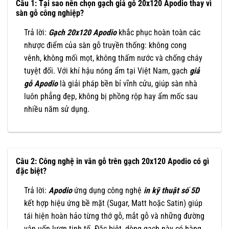
Câu 1: Tại sao nên chọn gạch giả gỗ 20x120 Apodio thay vì
sàn gỗ công nghiệp?
Trả lời:
Gạch 20x120 Apodio
khắc phục hoàn toàn các
nhược điểm của sàn gỗ truyền thống: không cong
vênh, không mối mọt, không thấm nước và chống cháy
tuyệt đối. Với khí hậu nóng ẩm tại Việt Nam, gạch
giả
gỗ Apodio
là giải pháp bền bỉ vĩnh cửu, giúp sàn nhà
luôn phẳng đẹp, không bị phồng rộp hay ẩm mốc sau
nhiều năm sử dụng.
Câu 2: Công nghệ in vân gỗ trên gạch 20x120 Apodio có gì
đặc biệt?
Trả lời:
Apodio
ứng dụng công nghệ
in kỹ thuật số 5D
kết hợp hiệu ứng bề mặt (Sugar, Matt hoặc Satin) giúp
tái hiện hoàn hảo từng thớ gỗ, mắt gỗ và những đường
vân uốn lượn tinh tế. Đặc biệt, dòng gạch này có hàng