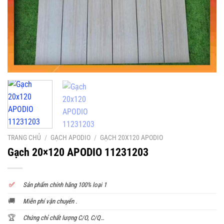
TRANG CHỦ
/
GẠCH APODIO
/
GẠCH 20X120 APODIO
Gạch 20×120 APODIO 11231203
✅
S
ản phẩm chính hãng 100% loại 1
🚚
Miễn phí vận chuyển .
🏆
Chứng chỉ chất lượng C/O, C/Q…