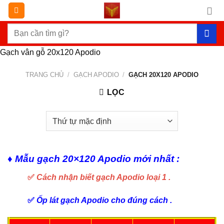
Chuyển
đến
Tìm
nội
kiếm:
dung
Gạch vân gỗ 20x120 Apodio
TRANG CHỦ
/
GẠCH APODIO
/
GẠCH 20X120 APODIO
LỌC
♦ Mẫu gạch 20×120 Apodio mới nhất :
✅
Cách nhận biết gạch Apodio loại 1 .
✅
Ốp lát gạch Apodio cho đúng cách .