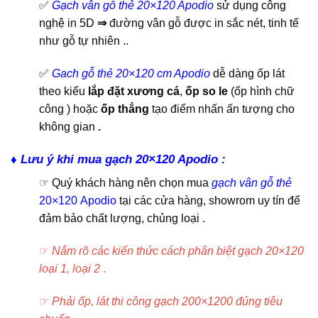
✅
Gạch vân gỗ thẻ 20×120 Apodio
sử dụng công
nghệ in 5D
⇒
đường vân gỗ được in sắc nét, tinh tế
như gỗ tự nhiên ..
✅
Gach gỗ thẻ 20×120 cm Apodio
dễ dàng ốp lát
theo kiểu
lắp đặt xương cá
,
ốp so le
(ốp hình chữ
công ) hoặc
ốp thẳng
tạo điểm nhấn ấn tượng cho
không gian
.
♦ Lưu ý khi mua gạch 20×120 Apodio :
☞ Quý khách hàng nên chọn mua
gạch vân gỗ thẻ
20×120 Apodio
tại các cửa hàng, showrom uy tín để
đảm bảo chất lượng, chủng loại .
☞
Nắm rõ các kiến thức cách phân biệt gạch 20×120
loại 1, loại 2
.
☞
Phải ốp, lát thi công gạch 200×1200 đúng tiêu