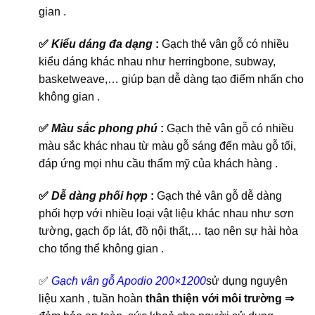
gian .
✅
Kiểu dáng đa dạng
:
Gạch thẻ vân gỗ có nhiều
kiểu dáng khác nhau như herringbone, subway,
basketweave,… giúp bạn dễ dàng tạo điểm nhấn cho
không gian .
✅
Màu sắc phong phú
:
Gạch thẻ vân gỗ có nhiều
màu sắc khác nhau từ màu gỗ sáng đến màu gỗ tối,
đáp ứng mọi nhu cầu thẩm mỹ của khách hàng .
✅
Dễ dàng phối hợp
:
Gạch thẻ vân gỗ dễ dàng
phối hợp với nhiều loại vật liệu khác nhau như sơn
tường, gạch ốp lát, đồ nội thất,… tạo nên sự hài hòa
cho tổng thể không gian .
✅
Gạch vân gỗ Apodio 200×1200
sử dụng nguyên
liệu xanh , tuần hoàn
thân thiện với môi trường ⇒