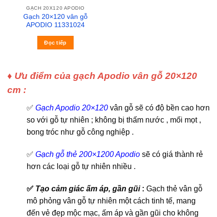
GẠCH 20X120 APODIO
Gạch 20×120 vân gỗ
APODIO 11331024
Đọc tiếp
♦ Ưu điểm của gạch Apodio vân gỗ 20×120
cm :
✅
Gạch Apodio 20×120
vân gỗ sẽ có độ bền cao hơn
so với gỗ tự nhiên ; không bị thấm nước , mối mọt ,
bong tróc như gỗ công nghiệp .
✅
Gạch gỗ thẻ 200×1200 Apodio
sẽ có giá thành rẻ
hơn các loại gỗ tự nhiên nhiều .
✅
Tạo cảm giác ấm áp, gần gũi
:
Gạch thẻ vân gỗ
mô phỏng vân gỗ tự nhiên một cách tinh tế, mang
đến vẻ đẹp mộc mạc, ấm áp và gần gũi cho không