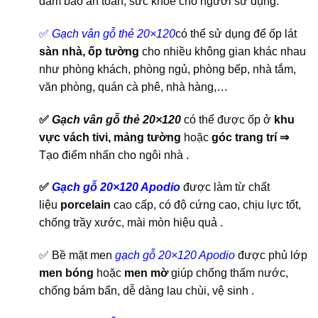
đảm bảo an toàn, sức khoẻ cho người sử dụng.
✅
Gạch vân gỗ thẻ 20×120
có thể sử dụng để ốp lát
sàn nhà, ốp tường
cho nhiều không gian khác nhau
như phòng khách, phòng ngủ, phòng bếp, nhà tắm,
văn phòng, quán cà phê, nhà hàng,…
✅
Gạch vân gỗ thẻ 20×120
có thể được ốp ở
khu
vực vách tivi, mảng tường
hoặc
góc trang trí
⇒
Tạo điểm nhấn cho ngôi nhà .
✅
Gạch gỗ 20×120 Apodio
được làm từ chất
liệu
porcelain
cao cấp, có độ cứng cao, chịu lực tốt,
chống trầy xước, mài mòn hiệu quả .
✅ Bề mặt men
gạch gỗ 20×120 Apodio
được phủ lớp
men bóng
hoặc
men mờ
giúp chống thấm nước,
chống bám bẩn, dễ dàng lau chùi, vệ sinh .