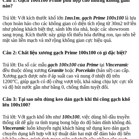
Câu 1: Gạch 100x100 Prime phù hợp cho những không gian
nào?
Trả lời: Với kích thước khổ lớn
1mx1m
,
gạch
Prime
100x100
là lựa
chọn hoàn hảo cho các không gian có diện tích rộng từ 30m2 trở lên
như phòng khách biệt thự, sảnh lớn tòa nhà, hoặc các showroom
sang trọng. Kích thước này giúp tối thiểu hóa đường ron, tạo nên bề
mặt sàn liền mạch và mở rộng không gian cực hiệu quả.
Câu 2: Chất liệu xương gạch Prime 100x100 có gì đặc biệt?
Trả lời: Đa số các mẫu
gạch 100x100 của Prime
tại
Vinceramic
đều thuộc dòng xương
Granite
hoặc
Porcelain
(bán sứ) cao cấp.
Xương gạch được nén ở áp suất cao và nung ở nhiệt độ trên
1200°C, giúp gạch có độ cứng vượt trội, khả năng chịu lực cực tốt
và độ hút nước gần như bằng 0, chống thấm tuyệt đối.
Câu 3: Tại sao nên dùng keo dán gạch khi thi công gạch khổ
lớn 100x100?
Trả lời: Với gạch khổ lớn như
100x100
, việc dùng hồ dầu truyền
thống rất dễ gây ra tình trạng bong bộp do độ bám dính không đủ.
Vinceramic
luôn khuyến nghị khách hàng sử dụng keo dán gạch
chuyên dụng kết hợp với kỹ thuật dán hai mặt để đảm bảo độ liên