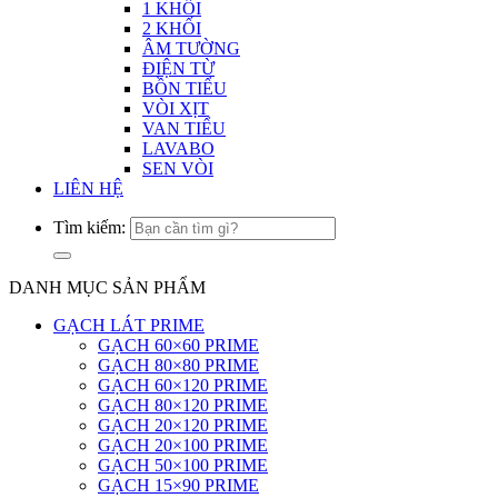
1 KHỐI
2 KHỐI
ÂM TƯỜNG
ĐIỆN TỪ
BỒN TIỂU
VÒI XỊT
VAN TIỂU
LAVABO
SEN VÒI
LIÊN HỆ
Tìm kiếm:
DANH MỤC SẢN PHẨM
GẠCH LÁT PRIME
GẠCH 60×60 PRIME
GẠCH 80×80 PRIME
GẠCH 60×120 PRIME
GẠCH 80×120 PRIME
GẠCH 20×120 PRIME
GẠCH 20×100 PRIME
GẠCH 50×100 PRIME
GẠCH 15×90 PRIME