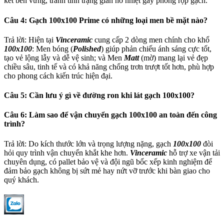
kết bền vững, tránh tình trạng giãn nở nhiệt gây phồng rộp gạch.
Câu 4: Gạch 100x100 Prime có những loại men bề mặt nào?
Trả lời: Hiện tại
Vinceramic
cung cấp 2 dòng men chính cho khổ
100x100
: Men bóng (
Polished
) giúp phản chiếu ánh sáng cực tốt,
tạo vẻ lộng lẫy và dễ vệ sinh; và Men
Matt
(mờ) mang lại vẻ đẹp
chiều sâu, tinh tế và có khả năng chống trơn trượt tốt hơn, phù hợp
cho phong cách kiến trúc hiện đại.
Câu 5: Cần lưu ý gì về đường ron khi lát gạch 100x100?
Câu 6: Làm sao để vận chuyển gạch 100x100 an toàn đến công
trình?
Trả lời: Do kích thước lớn và trọng lượng nặng, gạch
100x100
đòi
hỏi quy trình vận chuyển khắt khe hơn.
Vinceramic
hỗ trợ xe vận tải
chuyên dụng, có pallet bảo vệ và đội ngũ bốc xếp kinh nghiệm để
đảm bảo gạch không bị sứt mẻ hay nứt vỡ trước khi bàn giao cho
quý khách.