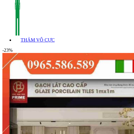
THẢM VÔ CỰC
-23%