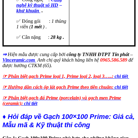
nghệ kỹ thuật số HD
–
khử khuẩn
.
✅ Đóng gói :
1 thùng
1 viên (
1 mét
) .
✅ Cân nặng :
28 kg .
⇒
Hiện mẫu
được cung cấp bởi
công ty TNHH ĐTPT Tín phát
–
Vinceramic.com
Anh chị quý khách hàng liên hệ
0965.586.589
để
được hưởng CTKM (65).
☞ Phân biệt gạch Prime loại 1, Prime loại 2, loại 3…..:
chi tiết
☞ Hướng dẫn cách ốp lát gạch Prime theo tiên chuẩn:
chi tiết
☞ Phân biệt gạch đá Prime (porcelain) và gạch men Prime
(ceramic):
chi tiết
♦ Hỏi đáp về Gạch 100×100 Prime: Giá cả,
Mẫu mã & Kỹ thuật thi công