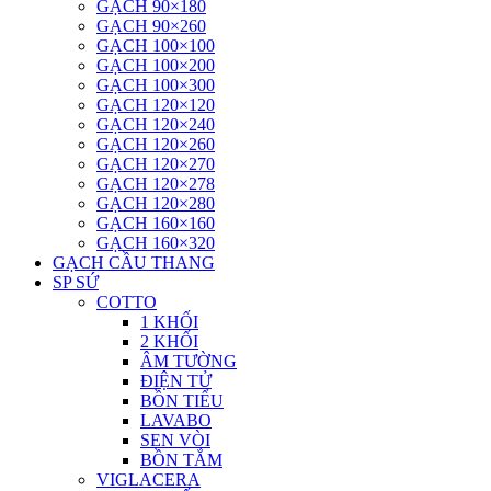
GẠCH 90×180
GẠCH 90×260
GẠCH 100×100
GẠCH 100×200
GẠCH 100×300
GẠCH 120×120
GẠCH 120×240
GẠCH 120×260
GẠCH 120×270
GẠCH 120×278
GẠCH 120×280
GẠCH 160×160
GẠCH 160×320
GẠCH CẦU THANG
SP SỨ
COTTO
1 KHỐI
2 KHỐI
ÂM TƯỜNG
ĐIỆN TỬ
BỒN TIỂU
LAVABO
SEN VÒI
BỒN TẮM
VIGLACERA