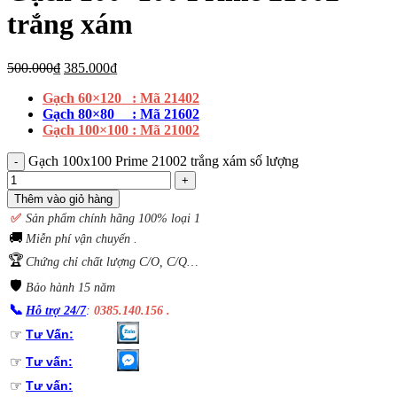
trắng xám
500.000
₫
385.000
₫
Gạch 60×120 : Mã
21402
Gạch 80×80 : Mã 21602
Gạch 100×100 : Mã 21002
Gạch 100x100 Prime 21002 trắng xám số lượng
Thêm vào giỏ hàng
✅
S
ản phẩm chính hãng 100% loại 1
🚚
Miễn phí vận chuyển .
🏆
Chứng chỉ chất lượng C/O, C/Q…
🛡️
Bảo hành 15 năm
📞
Hỗ trợ 24/7
:
0385.140.156 .
☞
Tư Vấn:
☞
Tư vấn:
☞
Tư vấn: