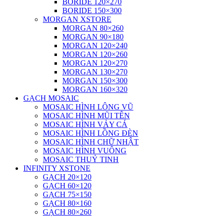
BORIDE 120×270
BORIDE 150×300
MORGAN XSTORE
MORGAN 80×260
MORGAN 90×180
MORGAN 120×240
MORGAN 120×260
MORGAN 120×270
MORGAN 130×270
MORGAN 150×300
MORGAN 160×320
GẠCH MOSAIC
MOSAIC HÌNH LÔNG VŨ
MOSAIC HÌNH MŨI TÊN
MOSAIC HÌNH VẢY CÁ
MOSAIC HÌNH LỒNG ĐÈN
MOSAIC HÌNH CHỮ NHẬT
MOSAIC HÌNH VUÔNG
MOSAIC THUỶ TINH
INFINITY XSTONE
GẠCH 20×120
GẠCH 60×120
GẠCH 75×150
GẠCH 80×160
GẠCH 80×260