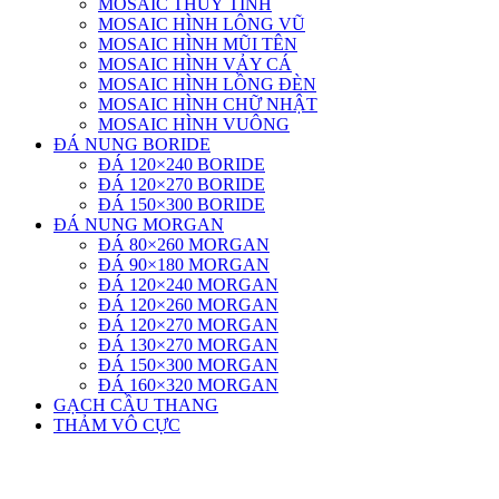
MOSAIC THUỶ TINH
MOSAIC HÌNH LÔNG VŨ
MOSAIC HÌNH MŨI TÊN
MOSAIC HÌNH VẢY CÁ
MOSAIC HÌNH LỒNG ĐÈN
MOSAIC HÌNH CHỮ NHẬT
MOSAIC HÌNH VUÔNG
ĐÁ NUNG BORIDE
ĐÁ 120×240 BORIDE
ĐÁ 120×270 BORIDE
ĐÁ 150×300 BORIDE
ĐÁ NUNG MORGAN
ĐÁ 80×260 MORGAN
ĐÁ 90×180 MORGAN
ĐÁ 120×240 MORGAN
ĐÁ 120×260 MORGAN
ĐÁ 120×270 MORGAN
ĐÁ 130×270 MORGAN
ĐÁ 150×300 MORGAN
ĐÁ 160×320 MORGAN
GẠCH CẦU THANG
THẢM VÔ CỰC