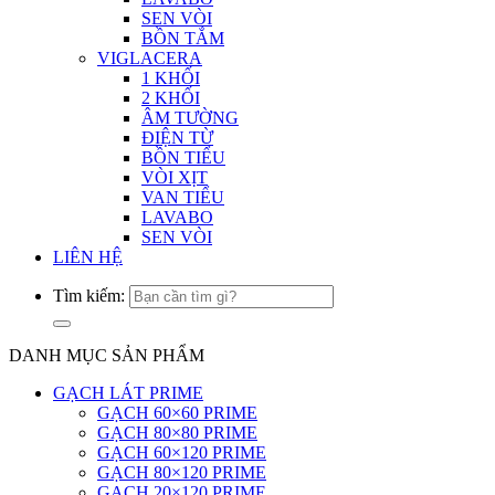
SEN VÒI
BỒN TẮM
VIGLACERA
1 KHỐI
2 KHỐI
ÂM TƯỜNG
ĐIỆN TỪ
BỒN TIỂU
VÒI XỊT
VAN TIỂU
LAVABO
SEN VÒI
LIÊN HỆ
Tìm kiếm:
DANH MỤC SẢN PHẨM
GẠCH LÁT PRIME
GẠCH 60×60 PRIME
GẠCH 80×80 PRIME
GẠCH 60×120 PRIME
GẠCH 80×120 PRIME
GẠCH 20×120 PRIME