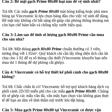
Câu 2: Bề mặt gạch Prime 80x80 loại nào dễ vệ sinh nhất?
Trả lời: Các mẫu
gạch Prime 80x80
mài bóng kiếng hoặc phủ men
bóng tại Vinceramic là lựa chọn hàng đầu cho việc vệ sinh dễ dàng.
Bề mặt này không chỉ bắt sáng tốt giúp căn phòng thông thoáng mà
còn hạn chế bám bẩn và chống trầy xước hiệu quả.
Câu 3: Làm sao để tính số lượng gạch 80x80 Prime cần mua
cho sàn nhà?
Trả lời: Một thùng
gạch 80x80 Prime
chuẩn thường có 3 viên,
tương ứng với 1.92m². Quý khách chỉ cần lấy tổng diện tích cần lát
chia cho 1.92 để ra số thùng cần thiết (Vinceramic khuyên bạn nên
mua dư 1 thùng để dự phòng cắt ghép).
Câu 4: Vinceramic có hỗ trợ thiết kế phối cảnh cho gạch 80x80
không?
Trả lời: Chắc chắn là có! Vinceramic hỗ trợ quý khách hàng dịch vụ
phối cảnh 2D/3D miễn phí cho các mẫu
gạch Prime 80x80
. Chúng
tôi sẽ ghép các mẫu vân đá, vân mây bạn chọn vào không gian thực
tế để bạn an tâm về tính thẩm mỹ trước khi đặt hàng.
Câu 5: Mua gạch Prime 80x80 tại Vinceramic có được vận