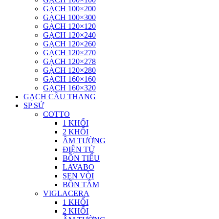
GẠCH 100×200
GẠCH 100×300
GẠCH 120×120
GẠCH 120×240
GẠCH 120×260
GẠCH 120×270
GẠCH 120×278
GẠCH 120×280
GẠCH 160×160
GẠCH 160×320
GẠCH CẦU THANG
SP SỨ
COTTO
1 KHỐI
2 KHỐI
ÂM TƯỜNG
ĐIỆN TỬ
BỒN TIỂU
LAVABO
SEN VÒI
BỒN TẮM
VIGLACERA
1 KHỐI
2 KHỐI