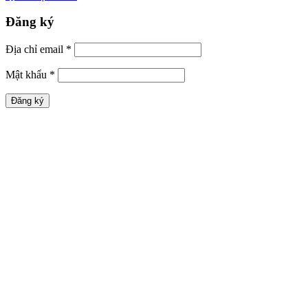
Đăng ký
Địa chỉ email
*
Mật khẩu
*
Đăng ký