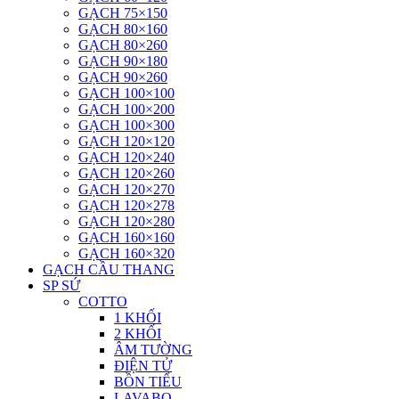
GẠCH 75×150
GẠCH 80×160
GẠCH 80×260
GẠCH 90×180
GẠCH 90×260
GẠCH 100×100
GẠCH 100×200
GẠCH 100×300
GẠCH 120×120
GẠCH 120×240
GẠCH 120×260
GẠCH 120×270
GẠCH 120×278
GẠCH 120×280
GẠCH 160×160
GẠCH 160×320
GẠCH CẦU THANG
SP SỨ
COTTO
1 KHỐI
2 KHỐI
ÂM TƯỜNG
ĐIỆN TỬ
BỒN TIỂU
LAVABO