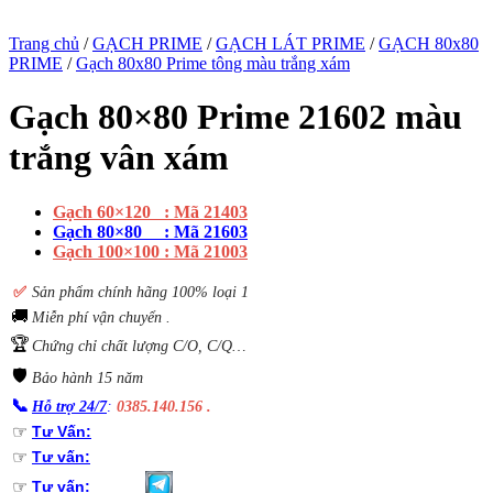
Trang chủ
/
GẠCH PRIME
/
GẠCH LÁT PRIME
/
GẠCH 80x80
PRIME
/
Gạch 80x80 Prime tông màu trắng xám
Gạch 80×80 Prime 21602 màu
trắng vân xám
Gạch 60×120 : Mã
21403
Gạch 80×80 : Mã 21603
Gạch 100×100 : Mã 21003
✅
S
ản phẩm chính hãng 100% loại 1
🚚
Miễn phí vận chuyển .
🏆
Chứng chỉ chất lượng C/O, C/Q…
🛡️
Bảo hành 15 năm
📞
Hỗ trợ 24/7
:
0385.140.156 .
☞
Tư Vấn:
☞
Tư vấn:
☞
Tư vấn: