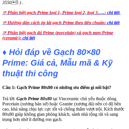
35505 ) .
☞ Phân biệt gạch Prime loại 1, Prime loại 2, loại 3…..:
chi tiết
☞ Hướng dẫn cách ốp lát gạch Prime theo tiên chuẩn:
chi tiết
☞ Phân biệt gạch đá Prime (porcelain) và gạch men Prime
(ceramic):
chi tiết
♦ Hỏi đáp về Gạch 80×80
Prime: Giá cả, Mẫu mã & Kỹ
thuật thi công
Câu 1: Gạch Prime 80x80 có những ưu điểm gì nổi bật?
Trả lời:
Gạch Prime 80x80
tại Vinceramic chủ yếu thuộc dòng
Porcelain (xương bán sứ) hoặc Granite (xương đá) nên có độ bền
cao, khả năng chịu lực cực tốt và chống thấm vượt trội. Kích thước
80x80 giúp không gian phòng khách, sảnh nhà rộng rãi và sang
trọng hơn nhờ ít đường ron gạch.