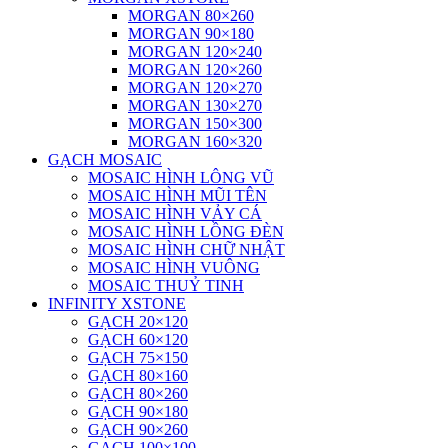
MORGAN 80×260
MORGAN 90×180
MORGAN 120×240
MORGAN 120×260
MORGAN 120×270
MORGAN 130×270
MORGAN 150×300
MORGAN 160×320
GẠCH MOSAIC
MOSAIC HÌNH LÔNG VŨ
MOSAIC HÌNH MŨI TÊN
MOSAIC HÌNH VẢY CÁ
MOSAIC HÌNH LỒNG ĐÈN
MOSAIC HÌNH CHỮ NHẬT
MOSAIC HÌNH VUÔNG
MOSAIC THUỶ TINH
INFINITY XSTONE
GẠCH 20×120
GẠCH 60×120
GẠCH 75×150
GẠCH 80×160
GẠCH 80×260
GẠCH 90×180
GẠCH 90×260
GẠCH 100×100