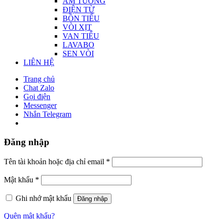
ÂM TƯỜNG
ĐIỆN TỪ
BỒN TIỂU
VÒI XỊT
VAN TIỂU
LAVABO
SEN VÒI
LIÊN HỆ
Trang chủ
Chat Zalo
Gọi điện
Messenger
Nhắn Telegram
Đăng nhập
Tên tài khoản hoặc địa chỉ email
*
Mật khẩu
*
Ghi nhớ mật khẩu
Đăng nhập
Quên mật khẩu?