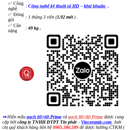
✅ Công
:
C
ông nghệ kỹ thuật số HD
–
khử khuẩn
.
nghệ
✅ Đóng
: 1 thùng 3 viên (
1.92 mét
) .
gói
✅ Cân
:
49 kg .
nặng
⇒
Hiện mẫu
gạch 60×60 Prime
và
gạch 80×80 Prime
được cung
cấp bởi
công ty TNHH ĐTPT Tín phát
–
Vinceramic.com
Anh
chị quý khách hàng liên hệ
0965.586.589
để được hưởng CTKM (