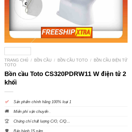
TRANG CHỦ
/
BỒN CẦU
/
BỒN CẦU TOTO
/
BỒN CẦU ĐIỆN TỬ
TOTO
Bồn cầu Toto CS320PDRW11 W điện tử 2
khối
✅
S
ản phẩm chính hãng 100% loại 1
🚚
Miễn phí vận chuyển .
🏆
Chứng chỉ chất lượng C/O, C/Q…
🛡️
Bảo hành 15 năm