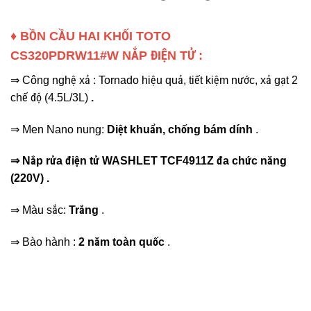
♦ BỒN CẦU
HAI KHỐI
TOTO
CS320PDRW11#W
NẮP ĐIỆN TỬ
:
⇒ Công nghệ xả : Tornado hiệu quả, tiết kiệm nước, xả gạt 2
chế độ (4.5L/3L)
.
⇒ Men Nano nung:
Diệt khuẩn, chống bám dính
.
⇒
Nắp rửa điện tử WASHLET TCF4911Z
đa chức năng
(220V)
.
⇒ Màu sắc:
Trắng
.
⇒ Bào hành :
2 năm toàn quốc
.