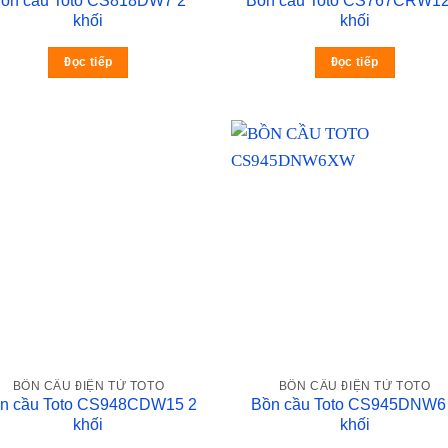
ồn cầu Toto CS818DW7 2
Bồn cầu Toto CS767CRW12
khối
khối
Đọc tiếp
Đọc tiếp
BỒN CẦU ĐIỆN TỬ TOTO
BỒN CẦU ĐIỆN TỬ TOTO
n cầu Toto CS948CDW15 2
Bồn cầu Toto CS945DNW6
khối
khối