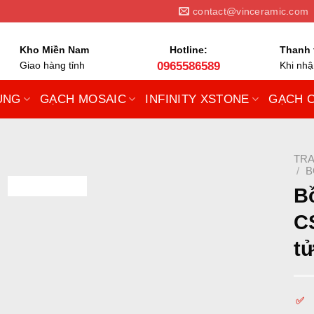
contact@vinceramic.com
Kho Miền Nam
Hotline:
Thanh 
Giao hàng tỉnh
0965586589
Khi nh
UNG
GẠCH MOSAIC
INFINITY XSTONE
GẠCH 
TR
/
B
B
C
t
✅