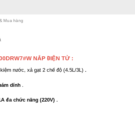
 & Mua hàng
á
300DRW7#W
NẮP ĐIỆN TỬ
:
 kiệm nước, xả gạt 2 chế độ (4.5L/3L)
.
bám dính
.
1A
đa chức năng (220V)
.