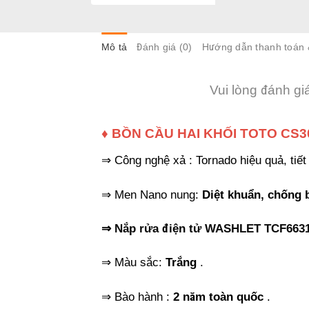
Mô tả
Đánh giá (0)
Hướng dẫn thanh toán
Vui lòng đánh gi
♦ BỒN CẦU
HAI KHỐI
TOTO CS
⇒ Công nghệ xả : Tornado hiệu quả, tiết
⇒ Men Nano nung:
Diệt khuẩn, chống 
⇒
Nắp rửa điện tử WASHLET TCF663
⇒ Màu sắc:
Trắng
.
⇒ Bào hành :
2 năm toàn quốc
.