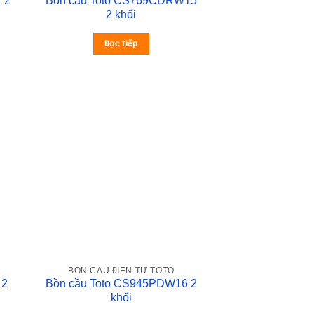
 2
Bồn cầu Toto CS769CDRW15
2 khối
Đọc tiếp
BỒN CẦU ĐIỆN TỬ TOTO
 2
Bồn cầu Toto CS945PDW16 2
khối