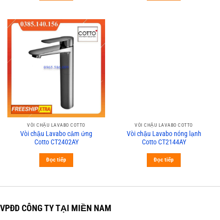
VÒI CHẬU LAVABO COTTO
VÒI CHẬU LAVABO COTTO
Vòi chậu Lavabo cảm ứng
Vòi chậu Lavabo nóng lạnh
Cotto CT2402AY
Cotto CT2144AY
Đọc tiếp
Đọc tiếp
VPĐD CÔNG TY TẠI MIỀN NAM