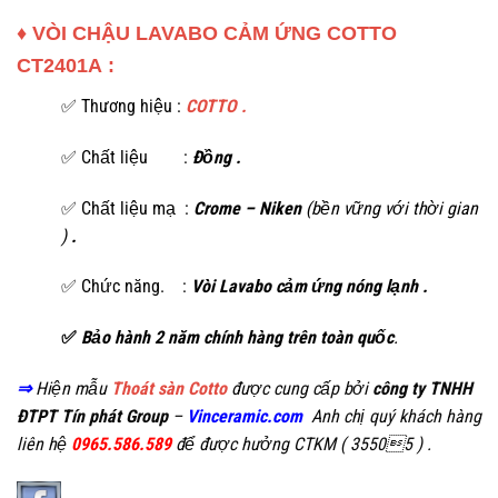
♦ VÒI CHẬU LAVABO CẢM ỨNG COTTO
CT2401A
:
✅ Thương hiệu :
COTTO .
✅ Chất liệu :
Đồng .
✅ Chất liệu mạ :
Crome – Niken
(bền vững với thời gian
)
.
✅ Chức năng. :
Vòi Lavabo cảm ứng nóng lạnh .
✅
Bảo hành 2 năm chính hàng trên toàn quốc
.
⇒
Hiện mẫu
Thoát sàn Cotto
được cung cấp bởi
công ty TNHH
ĐTPT Tín phát Group
–
Vinceramic.com
Anh chị quý khách hàng
liên hệ
0965.586.589
để được hưởng CTKM ( 35505 ) .