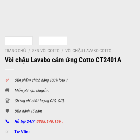
TRANG CHỦ
/
SEN VÒI COTTO
/
VÒI CHẬU LAVABO COTTO
Vòi chậu Lavabo cảm ứng Cotto CT2401A
✅
S
ản phẩm chính hãng 100% loại 1
🚚
Miễn phí vận chuyển .
🏆
Chứng chỉ chất lượng C/O, C/Q…
🛡️
Bảo hành 15 năm
📞
Hỗ trợ 24/7
:
0385.140.156 .
☞
Tư Vấn: