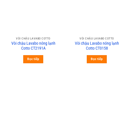
VÒI CHẬU LAVABO COTTO
VÒI CHẬU LAVABO COTTO
Vòi chậu Lavabo nóng lạnh
Vòi chậu Lavabo nóng lạnh
Cotto CT2191A
Cotto CT0158
Đọc tiếp
Đọc tiếp