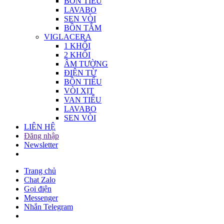
BỒN TIỂU
LAVABO
SEN VÒI
BỒN TẮM
VIGLACERA
1 KHỐI
2 KHỐI
ÂM TƯỜNG
ĐIỆN TỪ
BỒN TIỂU
VÒI XỊT
VAN TIỂU
LAVABO
SEN VÒI
LIÊN HỆ
Đăng nhập
Newsletter
Trang chủ
Chat Zalo
Gọi điện
Messenger
Nhắn Telegram