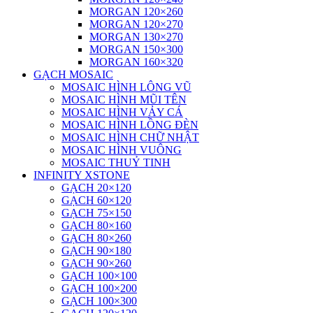
MORGAN 120×260
MORGAN 120×270
MORGAN 130×270
MORGAN 150×300
MORGAN 160×320
GẠCH MOSAIC
MOSAIC HÌNH LÔNG VŨ
MOSAIC HÌNH MŨI TÊN
MOSAIC HÌNH VẢY CÁ
MOSAIC HÌNH LỒNG ĐÈN
MOSAIC HÌNH CHỮ NHẬT
MOSAIC HÌNH VUÔNG
MOSAIC THUỶ TINH
INFINITY XSTONE
GẠCH 20×120
GẠCH 60×120
GẠCH 75×150
GẠCH 80×160
GẠCH 80×260
GẠCH 90×180
GẠCH 90×260
GẠCH 100×100
GẠCH 100×200
GẠCH 100×300