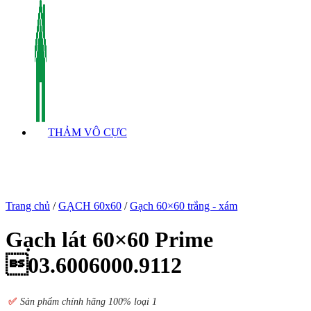
THẢM VÔ CỰC
Trang chủ
/
GẠCH 60x60
/
Gạch 60×60 trắng - xám
Gạch lát 60×60 Prime
03.6006000.9112
✅
S
ản phẩm chính hãng 100% loại 1