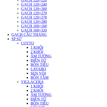
GẠCH 120×120
GẠCH 120×240
GẠCH 120×260
GẠCH 120×270
GẠCH 120×278
GẠCH 120×280
GẠCH 160×160
GẠCH 160×320
GẠCH CẦU THANG
SP SỨ
COTTO
1 KHỐI
2 KHỐI
ÂM TƯỜNG
ĐIỆN TỬ
BỒN TIỂU
LAVABO
SEN VÒI
BỒN TẮM
VIGLACERA
1 KHỐI
2 KHỐI
ÂM TƯỜNG
ĐIỆN TỪ
BỒN TIỂU