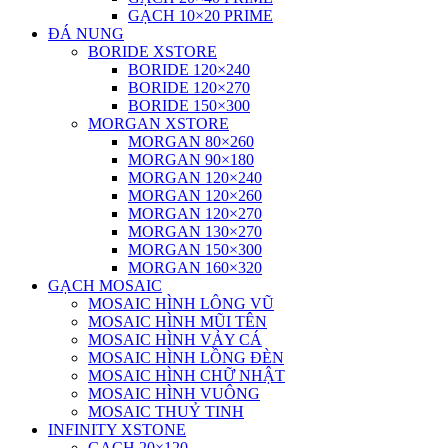
GẠCH 10×20 PRIME
ĐÁ NUNG
BORIDE XSTORE
BORIDE 120×240
BORIDE 120×270
BORIDE 150×300
MORGAN XSTORE
MORGAN 80×260
MORGAN 90×180
MORGAN 120×240
MORGAN 120×260
MORGAN 120×270
MORGAN 130×270
MORGAN 150×300
MORGAN 160×320
GẠCH MOSAIC
MOSAIC HÌNH LÔNG VŨ
MOSAIC HÌNH MŨI TÊN
MOSAIC HÌNH VẢY CÁ
MOSAIC HÌNH LỒNG ĐÈN
MOSAIC HÌNH CHỮ NHẬT
MOSAIC HÌNH VUÔNG
MOSAIC THUỶ TINH
INFINITY XSTONE
GẠCH 20×120