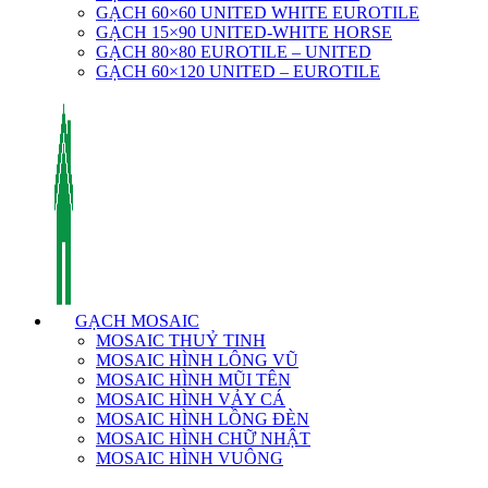
GẠCH 60×60 UNITED WHITE EUROTILE
GẠCH 15×90 UNITED-WHITE HORSE
GẠCH 80×80 EUROTILE – UNITED
GẠCH 60×120 UNITED – EUROTILE
GẠCH MOSAIC
MOSAIC THUỶ TINH
MOSAIC HÌNH LÔNG VŨ
MOSAIC HÌNH MŨI TÊN
MOSAIC HÌNH VẢY CÁ
MOSAIC HÌNH LỒNG ĐÈN
MOSAIC HÌNH CHỮ NHẬT
MOSAIC HÌNH VUÔNG