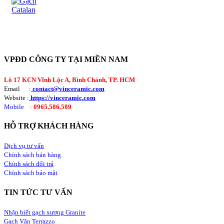
VPĐD CÔNG TY TẠI MIỀN NAM
Lô 17 KCN Vĩnh Lộc A, Bình Chánh, TP. HCM
Email :
contact@vinceramic.com
Website :
https://vinceramic.com
Mobile
:
0965.586.589
HỖ TRỢ KHÁCH HÀNG
Dịch vụ tư vấn
Chính sách bán hàng
Chính sách đổi trả
Chính sách bảo mật
TIN TỨC TƯ VẤN
Nhận biết gạch xương Granite
Gạch Vân Terrazzo