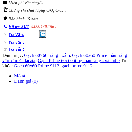
🚚
Miễn phí vận chuyển .
🏆
Chứng chỉ chất lượng C/O, C/Q…
🛡️
Bảo hành 15 năm
📞
Hỗ trợ 24/7
:
0385.140.156 .
☞
Tư Vấn:
☞
Tư vấn:
☞
Tư vấn:
Danh mục:
Gạch 60×60 trắng - xám
,
Gạch 60x60 Prime màu trắng
vân xám Calacata
,
Gạch Prime 60x60 tông màu sáng - vân nhẹ
Từ
khóa:
Gach 60x60 Prime 9112
,
gạch prime 9112
Mô tả
Đánh giá (0)