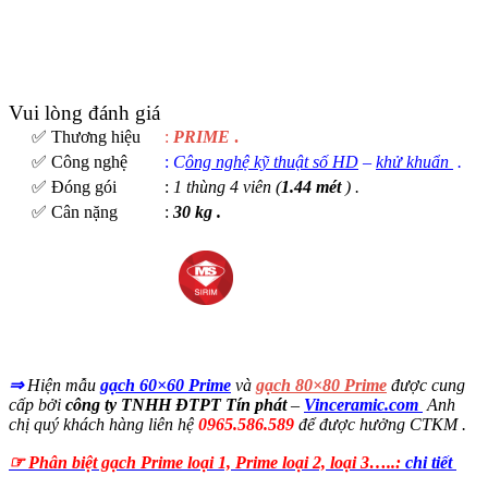
Vui lòng đánh giá
✅ Thương hiệu
:
PRIME
.
✅ Công nghệ
:
C
ông nghệ kỹ thuật số HD
–
khử khuẩn
.
✅ Đóng gói
:
1 thùng 4 viên (
1.44 mét
) .
✅ Cân nặng
:
30 kg .
⇒
Hiện mẫu
gạch 60×60 Prime
và
gạch 80×80 Prime
được cung
cấp bởi
công ty TNHH ĐTPT Tín phát
–
Vinceramic.com
Anh
chị quý khách hàng liên hệ
0965.586.589
để được hưởng CTKM .
☞ Phân biệt gạch Prime loại 1, Prime loại 2, loại 3…..:
chi tiết