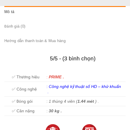
Mô tả
Đánh giá (0)
Hướng dẫn thanh toán & Mua hàng
5/5 - (3 bình chọn)
✅ Thương hiệu
:
PRIME
.
:
C
ông nghệ kỹ thuật số HD
–
khử khuẩn
✅ Công nghệ
.
✅ Đóng gói
:
1 thùng 4 viên (
1.44 mét
) .
✅ Cân nặng
:
30 kg .