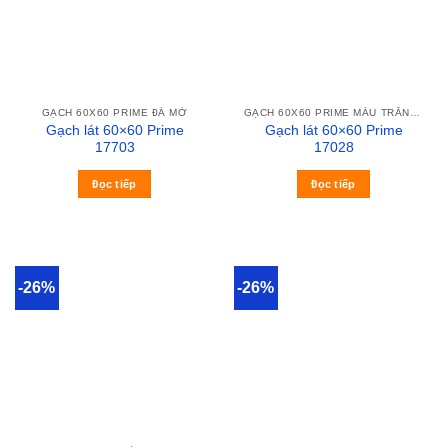
GẠCH 60X60 PRIME ĐÁ MỜ
GẠCH 60X60 PRIME MÀU TRẮNG VÂN XÁM CALACATA
Gạch lát 60×60 Prime
Gạch lát 60×60 Prime
17703
17028
Đọc tiếp
Đọc tiếp
-26%
-26%