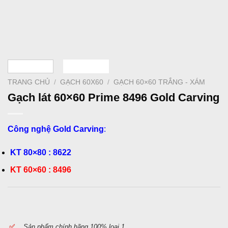
TRANG CHỦ
/
GẠCH 60X60
/
GẠCH 60×60 TRẮNG - XÁM
Gạch lát 60×60 Prime 8496 Gold Carving
Công nghệ Gold Carving
:
KT 80×80 : 8622
KT 60×60 : 8496
✅
S
ản phẩm chính hãng 100% loại 1