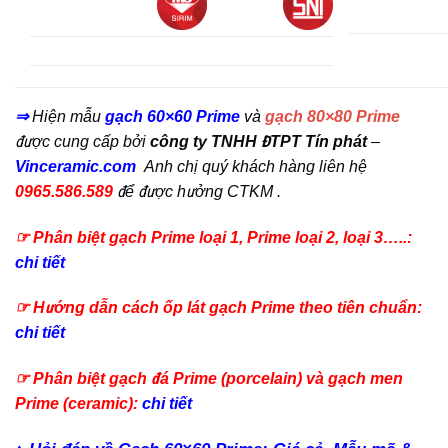
⇒
Hiện mẫu
gạch 60×60 Prime
và
gạch 80×80 Prime
được cung cấp bởi
công ty TNHH ĐTPT Tín phát
–
Vinceramic.com
Anh chị quý khách hàng liên hệ
0965.586.589
để được hưởng CTKM .
☞ Phân biệt gạch Prime loại 1, Prime loại 2, loại 3…..:
chi tiết
☞ Hướng dẫn cách ốp lát gạch Prime theo tiên chuẩn:
chi tiết
☞ Phân biệt gạch đá Prime (porcelain) và gạch men
Prime (ceramic):
chi tiết