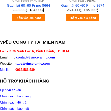
GẠCH 60×60 VÀNG KEM
GẠCH 60X60 PRIME
Gạch lát 60×60 Prime 9664
Gạch lát 60×60 Prime 9674
250.000
₫
184.000
₫
250.000
₫
185.000
₫
Thêm vào giỏ hàng
Thêm vào giỏ hàng
VPĐD CÔNG TY TẠI MIỀN NAM
Lô 17 KCN Vĩnh Lộc A, Bình Chánh, TP. HCM
Email :
contact@vinceramic.com
Website :
https://vinceramic.com
Mobile
:
0965.586.589
HỖ TRỢ KHÁCH HÀNG
Dịch vụ tư vấn
Chính sách bán hàng
Chính sách đổi trả
Chính sách bảo mật