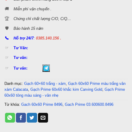
🚚
Miễn phí vận chuyển .
🏆
Chứng chỉ chất lượng C/O, C/Q…
🛡️
Bảo hành 15 năm
📞
Hỗ trợ 24/7
:
0385.140.156 .
☞
Tư Vấn:
☞
Tư vấn:
☞
Tư vấn:
Danh mục:
Gạch 60×60 trắng - xám
,
Gạch 60x60 Prime màu trắng vân
xám Calacata
,
Gạch Prime 60x60 khắc kim Carving Gold
,
Gạch Prime
60x60 tông màu sáng - vân nhẹ
Từ khóa:
Gach 60x60 Prime 8496
,
Gach Prime 03.600600.8496