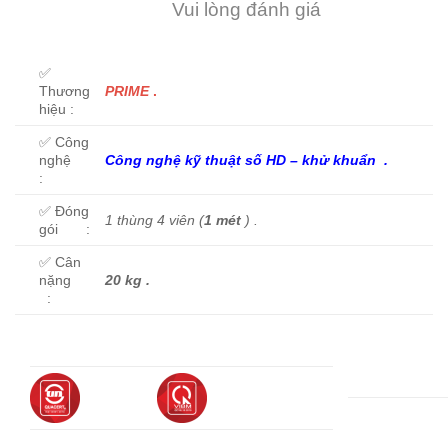
Vui lòng đánh giá
✅
Thương
PRIME
.
hiệu :
✅ Công
nghệ
C
ông nghệ kỹ thuật số HD
–
khử khuẩn
.
:
✅ Đóng
1 thùng 4 viên (
1 mét
) .
gói :
✅ Cân
nặng
20 kg .
: