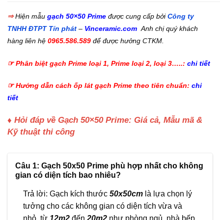
⇒
Hiện mẫu
gạch 50×50 Prime
được cung cấp bởi
Công ty
TNHH ĐTPT Tín phát
–
Vinceramic.com
Anh chị quý khách
hàng liên hệ
0965.586.589
để được hưởng CTKM.
☞ Phân biệt gạch Prime loại 1, Prime loại 2, loại 3…..:
chi tiết
☞ Hướng dẫn cách ốp lát gạch Prime theo tiên chuẩn:
chi
tiết
♦ Hỏi đáp về Gạch 50×50 Prime: Giá cả, Mẫu mã &
Kỹ thuật thi công
Câu 1: Gạch 50x50 Prime phù hợp nhất cho không
gian có diện tích bao nhiêu?
Trả lời: Gạch kích thước
50x50cm
là lựa chọn lý
tưởng cho các không gian có diện tích vừa và
nhỏ, từ
12m2
đến
20m2
như phòng ngủ, nhà bếp,