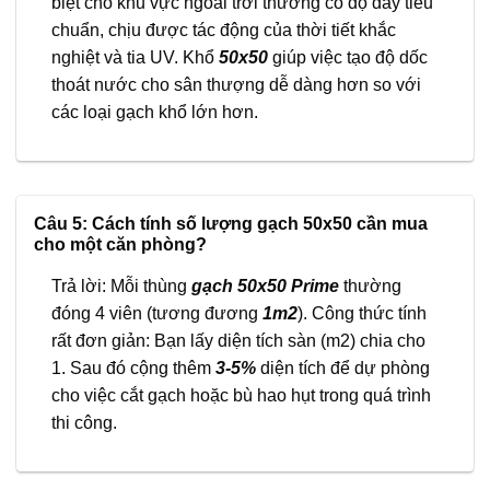
biệt cho khu vực ngoài trời thường có độ dày tiêu
chuẩn, chịu được tác động của thời tiết khắc
nghiệt và tia UV. Khổ
50x50
giúp việc tạo độ dốc
thoát nước cho sân thượng dễ dàng hơn so với
các loại gạch khổ lớn hơn.
Câu 5: Cách tính số lượng gạch 50x50 cần mua
cho một căn phòng?
Trả lời: Mỗi thùng
gạch 50x50 Prime
thường
đóng 4 viên (tương đương
1m2
). Công thức tính
rất đơn giản: Bạn lấy diện tích sàn (m2) chia cho
1. Sau đó cộng thêm
3-5%
diện tích để dự phòng
cho việc cắt gạch hoặc bù hao hụt trong quá trình
thi công.