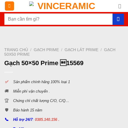
Chuyển
đến
Tìm
nội
kiếm:
dung
TRANG CHỦ
/
GẠCH PRIME
/
GẠCH LÁT PRIME
/
GẠCH
50X50 PRIME
Gạch 50×50 Prime 15569
✅
S
ản phẩm chính hãng 100% loại 1
🚚
Miễn phí vận chuyển .
🏆
Chứng chỉ chất lượng C/O, C/Q…
🛡️
Bảo hành 15 năm
📞
Hỗ trợ 24/7
:
0385.140.156 .