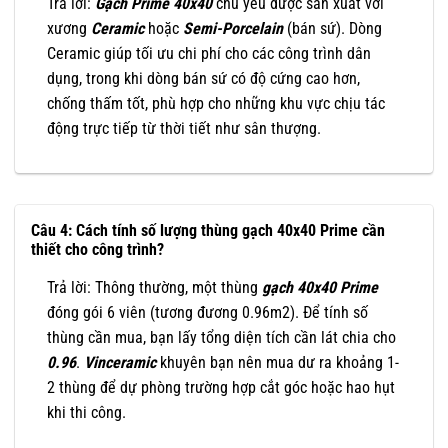
Trả lời:
Gạch Prime 40x40
chủ yếu được sản xuất với
xương
Ceramic
hoặc
Semi-Porcelain
(bán sứ). Dòng
Ceramic giúp tối ưu chi phí cho các công trình dân
dụng, trong khi dòng bán sứ có độ cứng cao hơn,
chống thấm tốt, phù hợp cho những khu vực chịu tác
động trực tiếp từ thời tiết như sân thượng.
Câu 4: Cách tính số lượng thùng gạch 40x40 Prime cần
thiết cho công trình?
Trả lời: Thông thường, một thùng
gạch 40x40 Prime
đóng gói 6 viên (tương đương 0.96m2). Để tính số
thùng cần mua, bạn lấy tổng diện tích cần lát chia cho
0.96
.
Vinceramic
khuyên bạn nên mua dư ra khoảng 1-
2 thùng để dự phòng trường hợp cắt góc hoặc hao hụt
khi thi công.