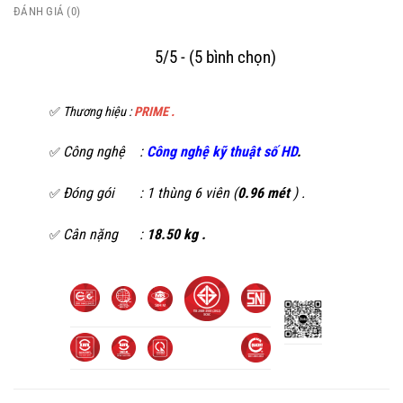
ĐÁNH GIÁ (0)
5/5 - (5 bình chọn)
✅
Thương hiệu :
PRIME .
Công nghệ :
C
ông nghệ kỹ thuật số HD
.
✅
Đóng gói : 1 thùng 6 viên (
0.96 mét
) .
✅
Cân nặng :
18.50 kg .
✅