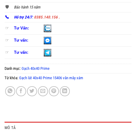
🛡️
Bảo hành 15 năm
📞
Hỗ trợ 24/7
:
0385.140.156 .
☞
Tư Vấn:
☞
Tư vấn:
☞
Tư vấn:
Danh mục:
Gạch 40x40 Prime
Từ khóa:
Gạch lát 40x40 Prime 15406 vân mây xám
MÔ TẢ