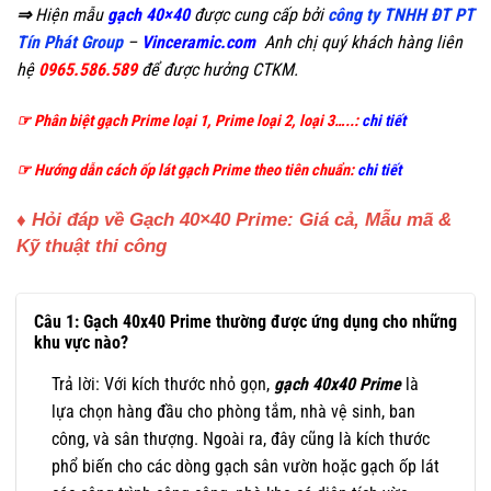
⇒
Hiện mẫu
gạch 40×40
được cung cấp bởi
công ty TNHH ĐT PT
Tín Phát Group
–
Vinceramic.com
Anh chị quý khách hàng liên
hệ
0965.586.589
để được hưởng CTKM.
☞ Phân biệt gạch Prime loại 1, Prime loại 2, loại 3…..:
chi tiết
☞ Hướng dẫn cách ốp lát gạch Prime theo tiên chuẩn:
chi tiết
♦ Hỏi đáp về Gạch 40×40 Prime: Giá cả, Mẫu mã &
Kỹ thuật thi công
Câu 1: Gạch 40x40 Prime thường được ứng dụng cho những
khu vực nào?
Trả lời: Với kích thước nhỏ gọn,
gạch 40x40 Prime
là
lựa chọn hàng đầu cho phòng tắm, nhà vệ sinh, ban
công, và sân thượng. Ngoài ra, đây cũng là kích thước
phổ biến cho các dòng gạch sân vườn hoặc gạch ốp lát