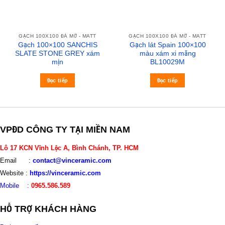
GẠCH 100X100 ĐÁ MỜ - MATT
GẠCH 100X100 ĐÁ MỜ - MATT
Gạch 100×100 SANCHIS
Gạch lát Spain 100×100
SLATE STONE GREY xám
màu xám xi măng
mịn
BL10029M
Đọc tiếp
Đọc tiếp
VPĐD CÔNG TY TẠI MIỀN NAM
Lô 17 KCN Vĩnh Lộc A, Bình Chánh, TP. HCM
Email :
contact@vinceramic.com
Website :
https://vinceramic.com
Mobile
:
0965.586.589
HỖ TRỢ KHÁCH HÀNG