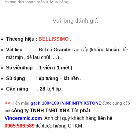
Hướng dẫn thanh toán & Mua hàng
Vui lòng đánh giá
Thương hiệu :
BELLISSIMO
.
Vật liệu :
Bột đá
Granite
cao cấp (kháng khuẩn , bề
mặt mịn , dễ lau chùi …)
.
Số vỉên/hộp :
1
vỉên
( 1 mét )
.
Sử dụng
:
ốp tường – lát nền .
Cân nặng :
28
kg/hộp .
>>
Hiện mẫu
gạch 100×100 ININFINITY XSTONE
được cung cấp
công ty TNHH TMĐT XNK Tín phát
–
bởi
Vinceramic.com
Anh chị quý khách hàng liên hệ
0965.586.589
để được hưởng CTKM .