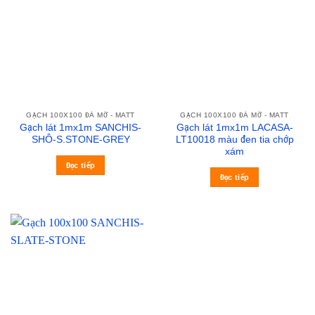
GẠCH 100X100 ĐÁ MỜ - MATT
GẠCH 100X100 ĐÁ MỜ - MATT
Gạch lát 1mx1m SANCHIS-
Gạch lát 1mx1m LACASA-
SHÔ-S.STONE-GREY
LT10018 màu đen tia chớp
xám
Đọc tiếp
Đọc tiếp