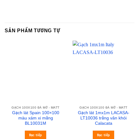
SẢN PHẨM TƯƠNG TỰ
GẠCH 100X100 ĐÁ MỜ - MATT
GẠCH 100X100 ĐÁ MỜ - MATT
Gạch lát Spain 100×100
Gạch lát 1mx1m LACASA-
màu xám xi măng
LT10036 trắng vân khói
BL10031M
Calacata
Đọc tiếp
Đọc tiếp