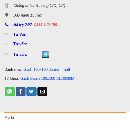
🏆
Chứng chỉ chất lượng C/O, C/Q…
🛡️
Bảo hành 15 năm
📞
Hỗ trợ 24/7
:
0385.140.156 .
☞
Tư Vấn:
☞
Tư vấn:
☞
Tư vấn:
Danh mục:
Gạch 100x100 đá mờ - matt
Từ khóa:
Gạch Spain 100x100 BL10030M
Mô tả