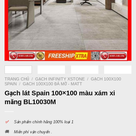
TRANG CHỦ
/
GẠCH INFINITY XSTONE
/
GẠCH 100X100
SPAIN
/
GẠCH 100X100 ĐÁ MỜ - MATT
Gạch lát Spain 100×100 màu xám xi
măng BL10030M
✅
S
ản phẩm chính hãng 100% loại 1
🚚
Miễn phí vận chuyển .