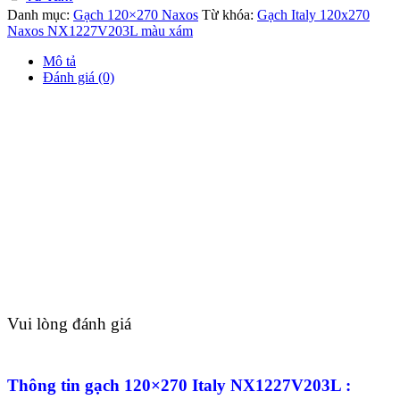
Danh mục:
Gạch 120×270 Naxos
Từ khóa:
Gạch Italy 120x270
Naxos NX1227V203L màu xám
Mô tả
Đánh giá (0)
Vui lòng đánh giá
Thông tin gạch 120×270 Italy NX1227V203L :