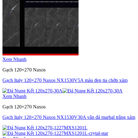
Xem Nhanh
Gạch 120×270 Naxos
Gạch Italy 120×270 Naxos NX1530V5A màu đen tia chớp xám
Xem Nhanh
Gạch 120×270 Naxos
Gạch Italy 120×270 Naxos NX1530V30A vân đá marbal trắng xám