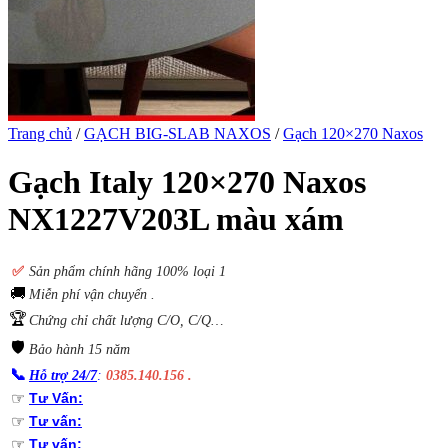
Trang chủ
/
GẠCH BIG-SLAB NAXOS
/
Gạch 120×270 Naxos
Gạch Italy 120×270 Naxos
NX1227V203L màu xám
✅
S
ản phẩm chính hãng 100% loại 1
🚚
Miễn phí vận chuyển .
🏆
Chứng chỉ chất lượng C/O, C/Q…
🛡️
Bảo hành 15 năm
📞
Hỗ trợ 24/7
:
0385.140.156 .
☞
Tư Vấn:
☞
Tư vấn:
☞
Tư vấn: