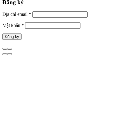
Đăng ký
Địa chỉ email
*
Mật khẩu
*
Đăng ký