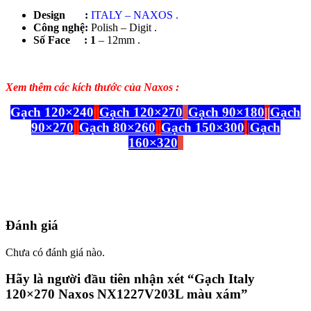
Design :
ITALY – NAXOS .
Công nghệ:
Polish – Digit .
Số Face : 1
– 12mm .
Xem thêm các kích thước của Naxos :
Gạch 120×240
|
|
Gạch 120×270
||
Gạch 90×180
||
Gạch
90×270
||
Gạch 80×260
||
Gạch 150×300
|
|
Gạch
160×320
||
Đánh giá
Chưa có đánh giá nào.
Hãy là người đầu tiên nhận xét “Gạch Italy
120×270 Naxos NX1227V203L màu xám”