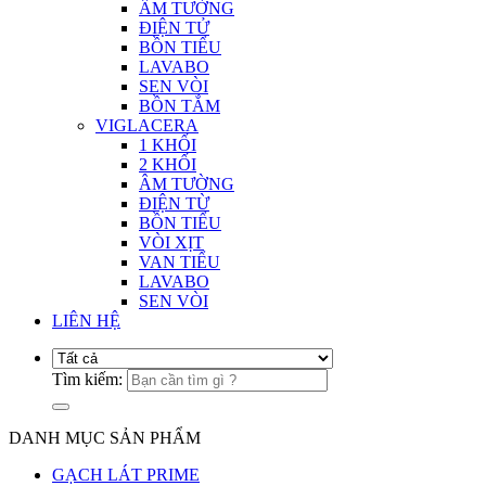
ÂM TƯỜNG
ĐIỆN TỬ
BỒN TIỂU
LAVABO
SEN VÒI
BỒN TẮM
VIGLACERA
1 KHỐI
2 KHỐI
ÂM TƯỜNG
ĐIỆN TỪ
BỒN TIỂU
VÒI XỊT
VAN TIỂU
LAVABO
SEN VÒI
LIÊN HỆ
Tìm kiếm:
DANH MỤC SẢN PHẨM
GẠCH LÁT PRIME