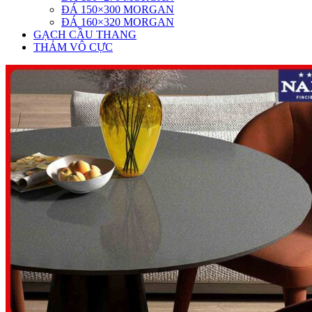
ĐÁ 150×300 MORGAN
ĐÁ 160×320 MORGAN
GẠCH CẦU THANG
THẢM VÔ CỰC