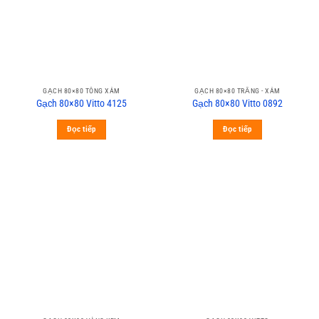
GẠCH 80×80 TÔNG XÁM
GẠCH 80×80 TRẮNG - XÁM
Gạch 80×80 Vitto 4125
Gạch 80×80 Vitto 0892
Đọc tiếp
Đọc tiếp