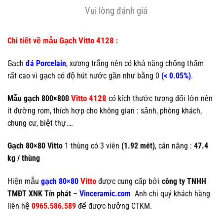
Vui lòng đánh giá
Gạch Vitto 4128
Chi tiết về mẫu
:
Gạch
đá Porcelain
, xương trắng nên có khả năng chống thấm
rất cao vì gạch có độ hút nước gần như bằng 0
(< 0.05%)
.
Vitto 4128
Mẫu gạch 800×800
có kích thước tương đối lớn nên
ít đường rom, thích hợp cho không gian : sảnh, phòng khách,
chung cư, biệt thự….
Gạch 80×80 Vitto
1 thùng có 3 viên
(1.92 mét)
, cân nặng :
47.4
kg / thùng
Vitto
Hiện mẫu
gạch 80×80
được cung cấp bởi
công ty TNHH
TMĐT XNK Tín phát
–
Vinceramic.com
Anh chị quý khách hàng
liên hệ
0965.586.589
để được hưởng CTKM.