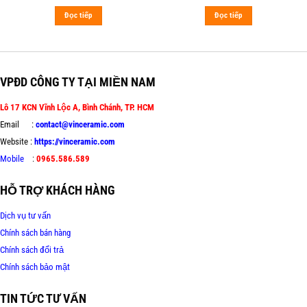
Đọc tiếp
Đọc tiếp
VPĐD CÔNG TY TẠI MIỀN NAM
Lô 17 KCN Vĩnh Lộc A, Bình Chánh, TP. HCM
Email :
contact@vinceramic.com
Website :
https://vinceramic.com
Mobile
:
0965.586.589
HỖ TRỢ KHÁCH HÀNG
Dịch vụ tư vấn
Chính sách bán hàng
Chính sách đổi trả
Chính sách bảo mật
TIN TỨC TƯ VẤN