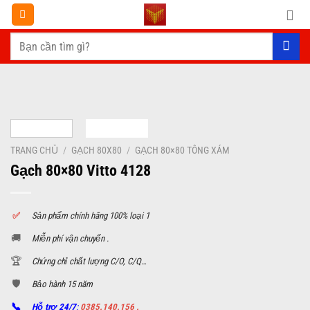
Chuyển
đến
Tìm
nội
kiếm:
dung
TRANG CHỦ
/
GẠCH 80X80
/
GẠCH 80×80 TÔNG XÁM
Gạch 80×80 Vitto 4128
✅
S
ản phẩm chính hãng 100% loại 1
🚚
Miễn phí vận chuyển .
🏆
Chứng chỉ chất lượng C/O, C/Q…
🛡️
Bảo hành 15 năm
📞
Hỗ trợ 24/7
:
0385.140.156 .