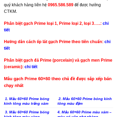
quý khách hàng liên hệ
0965.586.589
để được hưởng
CTKM.
Phân biệt gạch Prime loại 1, Prime loại 2, loại 3…..:
chi
tiết
Hướng dẫn cách ốp lát gạch Prime theo tiên chuẩn:
chi
tiết
Phân biệt gạch đá Prime (porcelain) và gạch men Prime
(ceramic):
chi tiết
Mẫu gạch Prime 60×60 theo chủ đề được sắp xếp bán
chạy nhất
1. Mẫu 60×60 Prime bóng
2. Mẫu 60×60 Prime bóng kính
kính tông màu trắng xám
tông màu đậm
3. Mẫu 60×60 Prime bóng
4. Mẫu 60×60 Prime màu xám –
kính tông màu vàng
màu có vân nhẹ nhàng