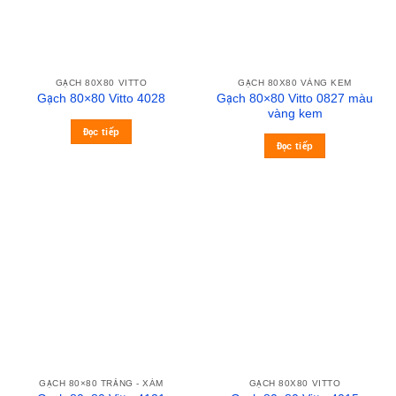
GẠCH 80X80 VITTO
GẠCH 80X80 VÀNG KEM
Gạch 80×80 Vitto 0827 màu
Gạch 80×80 Vitto 4028
vàng kem
Đọc tiếp
Đọc tiếp
GẠCH 80×80 TRẮNG - XÁM
GẠCH 80X80 VITTO