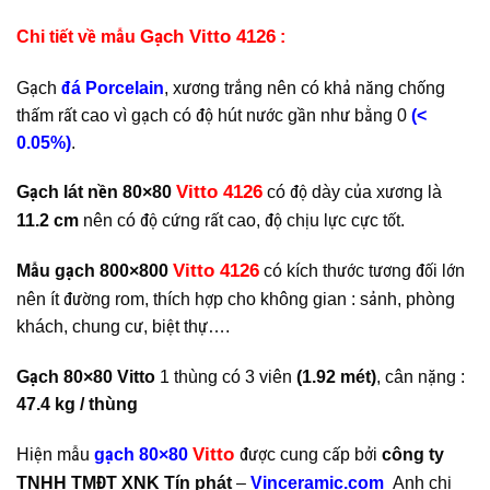
Gạch Vitto 4126
Chi tiết về mẫu
:
Gạch
đá Porcelain
, xương trắng nên có khả năng chống
thấm rất cao vì gạch có độ hút nước gần như bằng 0
(<
0.05%)
.
Vitto 4126
Gạch lát nền 80×80
có độ dày của xương là
11.2 cm
nên có độ cứng rất cao, độ chịu lực cực tốt.
Vitto 4126
Mẫu gạch 800×800
có kích thước tương đối lớn
nên ít đường rom, thích hợp cho không gian : sảnh, phòng
khách, chung cư, biệt thự….
Gạch 80×80 Vitto
1 thùng có 3 viên
(1.92 mét)
, cân nặng :
47.4 kg / thùng
Vitto
Hiện mẫu
gạch 80×80
được cung cấp bởi
công ty
TNHH TMĐT XNK Tín phát
–
Vinceramic.com
Anh chị