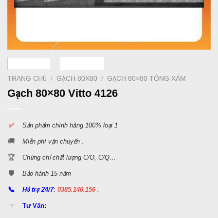
TRANG CHỦ
/
GẠCH 80X80
/
GẠCH 80×80 TÔNG XÁM
Gạch 80×80 Vitto 4126
✅
S
ản phẩm chính hãng 100% loại 1
🚚
Miễn phí vận chuyển .
🏆
Chứng chỉ chất lượng C/O, C/Q…
🛡️
Bảo hành 15 năm
📞
Hỗ trợ 24/7
:
0385.140.156 .
☞
Tư Vấn: