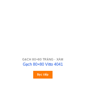
GẠCH 80×80 TRẮNG - XÁM
Gạch 80×80 Vitto 4041
Đọc tiếp