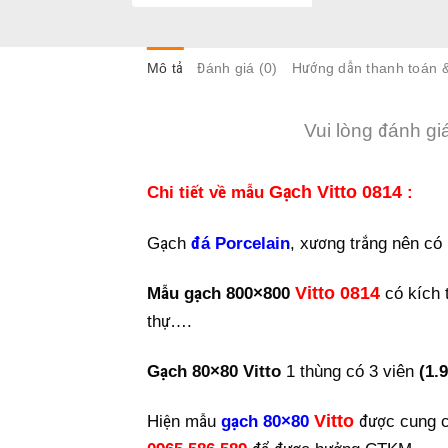
Mô tả
Đánh giá (0)
Hướng dẫn thanh toán 
Vui lòng đánh gi
Chi tiết về mẫu
Gạch Vitto 0814
:
Gạch
đá Porcelain
, xương trắng nên có
Mẫu gạch 800×800
Vitto 0814
có kích 
thự….
Gạch 80×80 Vitto
1 thùng có 3 viên
(1.
Hiện mẫu
gạch 80×80
Vitto
được cung 