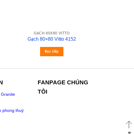
GẠCH 80X80 VITTO
Gạch 80×80 Vitto 4152
Đọc tiếp
N
FANPAGE CHÚNG
TÔI
 Granite
o phong thuỷ