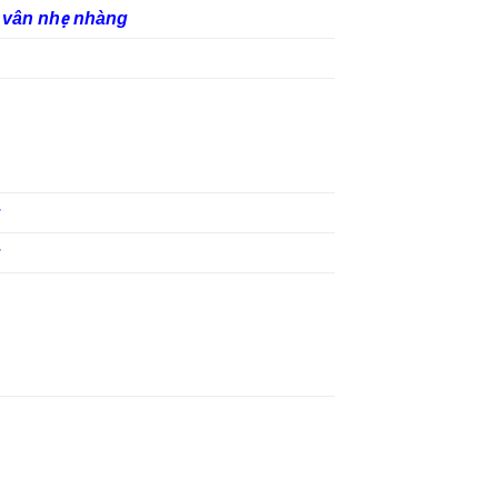
 vân nhẹ nhàng
u
u