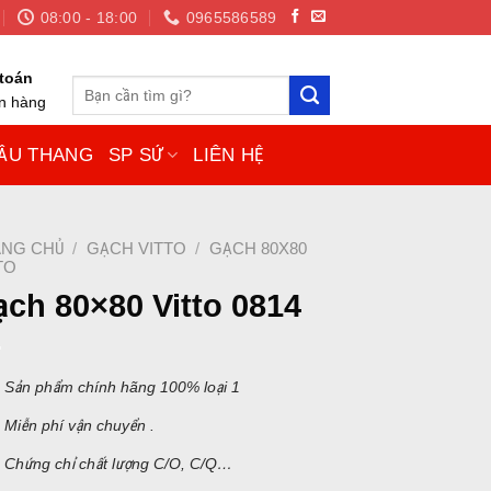
08:00 - 18:00
0965586589
toán
Tìm
ận hàng
kiếm:
ẦU THANG
SP SỨ
LIÊN HỆ
NG CHỦ
/
GẠCH VITTO
/
GẠCH 80X80
TO
ch 80×80 Vitto 0814
S
ản phẩm chính hãng 100% loại 1
Miễn phí vận chuyển .
Chứng chỉ chất lượng C/O, C/Q…