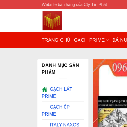
Chuyển
Website bán hàng của Cty Tín Phát
đến
nội
dung
TRANG CHỦ
GẠCH PRIME
ĐÁ N
DANH MỤC SẢN
PHẨM
GẠCH LÁT
PRIME
GẠCH ỐP
PRIME
ITALY NAXOS