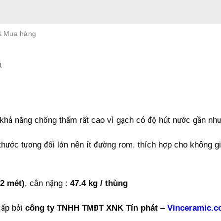
& Mua hàng
á
 khả năng chống thấm rất cao vì gạch có độ hút nước gần nh
thước tương đối lớn nên ít đường rom, thích hợp cho không g
92 mét)
, cân nặng :
47.4 kg / thùng
cấp bởi
công ty TNHH TMĐT XNK Tín phát
–
Vinceramic.