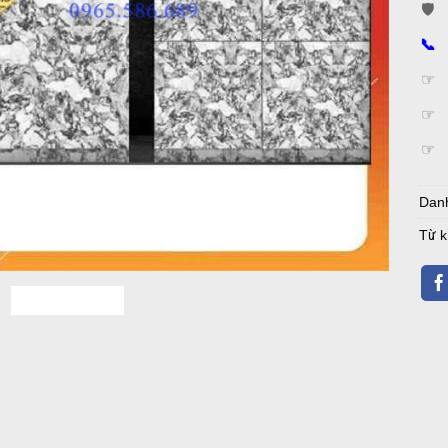
🛡️
📞
☞
☞
☞
Dan
Từ 