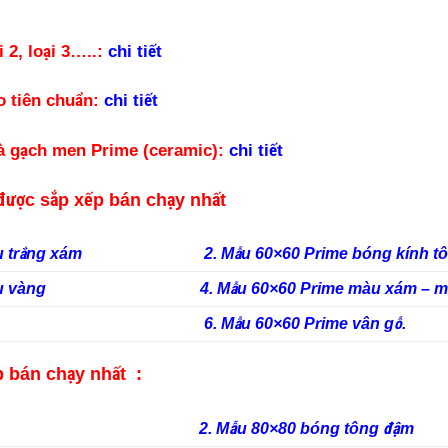
 2, loại 3…..:
chi tiết
o tiên chuẩn:
chi tiết
và gạch men Prime (ceramic):
chi tiết
được sắp xếp bán chạy nhất
àu trắng xám
2. Mẫu 60×60 Prime bóng kính t
màu vàng
4. Mẫu 60×60 Prime màu xám – 
6. Mẫu 60×60 Prime vân gỗ.
p bán chạy nhất :
2. Mẫu 80×80 bóng tông đậm