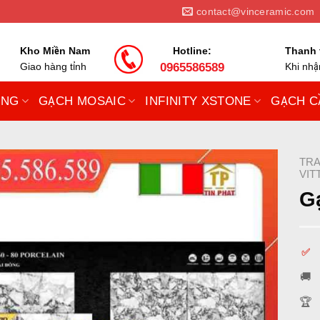
contact@vinceramic.com
Kho Miền Nam
Hotline:
Thanh 
Giao hàng tỉnh
0965586589
Khi nh
UNG
GẠCH MOSAIC
INFINITY XSTONE
GẠCH C
TRA
VIT
Gạ
✅
🚚
🏆