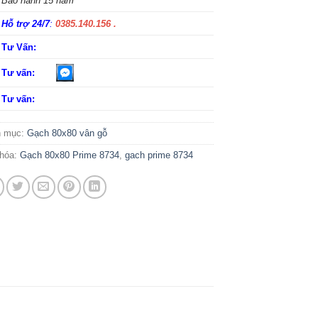
Bảo hành 15 năm
Hỗ trợ 24/7
:
0385.140.156 .
Tư Vấn:
Tư vấn:
Tư vấn:
h mục:
Gạch 80x80 vân gỗ
hóa:
Gạch 80x80 Prime 8734
,
gach prime 8734