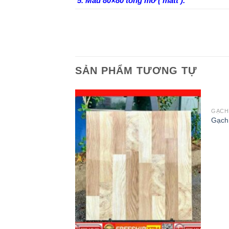
5. Mẫu 80×80 tông mờ ( matt ).
SẢN PHẨM TƯƠNG TỰ
GẠCH 
Gạch