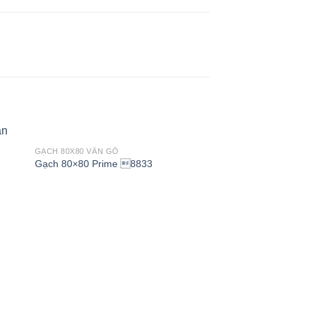
GẠCH 80X80 VÂN GỖ
Gạch 80×80 Prime 8833