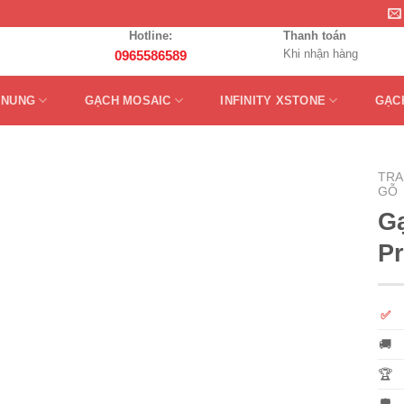
Hotline:
Thanh toán
Khi nhận hàng
0965586589
 NUNG
GẠCH MOSAIC
INFINITY XSTONE
GẠC
TRA
GỖ
Gạ
P
✅
🚚
🏆
🛡️