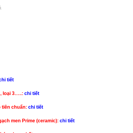
á
chi tiết
, loại 3…..:
chi tiết
 tiên chuẩn:
chi tiết
 gạch men Prime (ceramic):
chi tiết