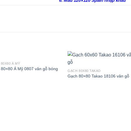
6. Mẫu 120×120 Spain nhập khẩu
80X80 Á MỸ
 80×80 Á Mỹ 0807 vân gỗ bóng
GẠCH 80X80 TAKAO
Gạch 80×80 Takao 18106 vân gỗ