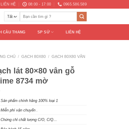
LIÊN HỆ
08:00 - 17:00
0965.586.589
Tìm
kiếm:
H CẦU THANG
SP SỨ
LIÊN HỆ
NG CHỦ
/
GẠCH 80X80
/
GẠCH 80X80 VÂN
ch lát 80×80 vân gỗ
rime 8734 mờ
S
ản phẩm chính hãng 100% loại 1
Miễn phí vận chuyển .
Chứng chỉ chất lượng C/O, C/Q…