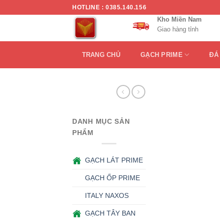
Chuyển
HOTLINE : 0385.140.156
đến
Kho Miền Nam
Giao hàng tỉnh
nội
dung
TRANG CHỦ
GẠCH PRIME
ĐÁ
DANH MỤC SẢN
PHẨM
GẠCH LÁT PRIME
GẠCH ỐP PRIME
ITALY NAXOS
GẠCH TÂY BAN