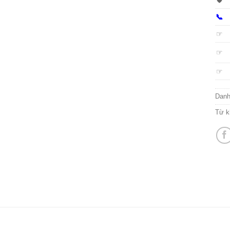
📞
☞
☞
☞
Dan
Từ k