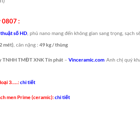
n)
y
0807 :
 thuật số HD
, phủ nano mang đến không gian sang trọng, sạch s
2 mét)
49 kg / thùng
, cân nặng :
ty TNHH TMĐT XNK Tín phát
Vinceramic.com
–
Anh chị quý kh
loại 3…..:
chi tiết
gạch men Prime (ceramic):
chi tiết