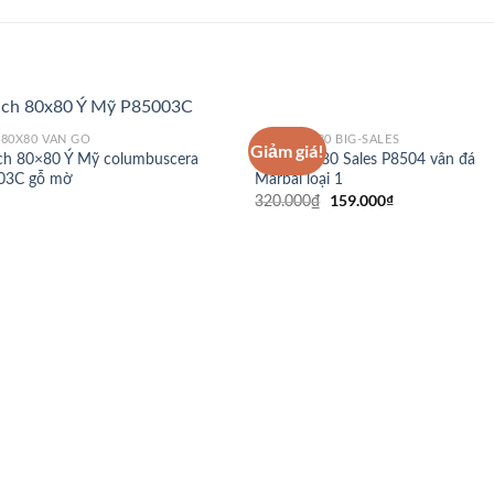
GẠCH 80X80 BIG-SALES
80X80 VÂN GỖ
Giảm giá!
Gạch 80×80 Sales P8504 vân đá
h 80×80 Ý Mỹ columbuscera
Marbal loại 1
03C gỗ mờ
159.000
₫
320.000
₫