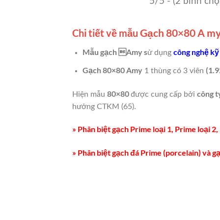
5/5 - (2 bình chọ
Gạch 80×80 A m
Chi tiết về mẫu
Mẫu gạch Amy s
công nghệ kỹ
ử dụng
Gạch 80×80 Amy
(1.9
1 thùng có 3 viên
80×80
công 
Hiện mẫu
được cung cấp bởi
hưởng CTKM (65).
» Phân biệt gạch Prime loại 1, Prime loại 2, 
» Phân biệt gạch đá Prime (porcelain) và 