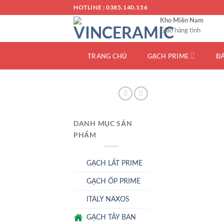
Chuyển
HOTLINE : 0385.140.156
đến
Kho Miền Nam
nội
Giao hàng tỉnh
dung
TRANG CHỦ
GẠCH PRIME
Đ
DANH MỤC SẢN
PHẨM
GẠCH LÁT PRIME
GẠCH ỐP PRIME
ITALY NAXOS
GẠCH TÂY BAN