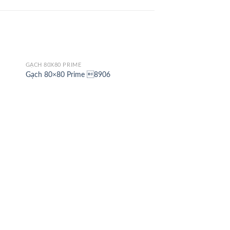
GẠCH 80X80 PRIME
Gạch 80×80 Prime 8906
GẠCH 80X80 Á MỸ
Gạch 80×80 Amy 65
sugar