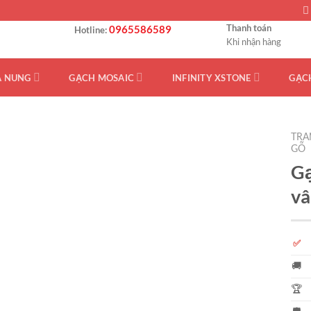
Thanh toán
0965586589
Hotline:
Khi nhận hàng
Á NUNG
GẠCH MOSAIC
INFINITY XSTONE
GẠC
TRA
GỖ
Gạ
vâ
✅
🚚
🏆