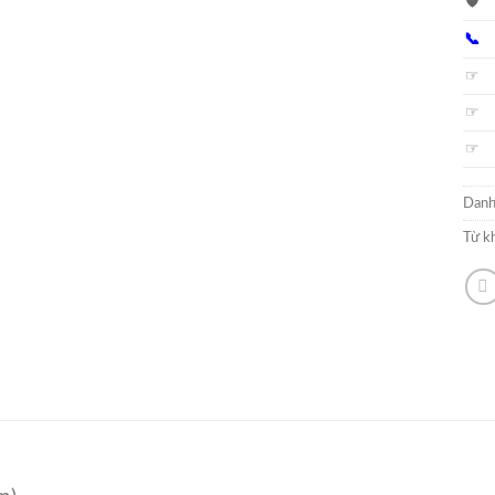
🛡️
📞
☞
☞
☞
Danh
Từ k