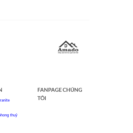
N
FANPAGE CHÚNG
TÔI
ranite
phong thuỷ