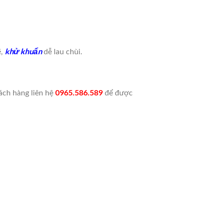
khử khuẩn
ẽ,
dễ lau chùi.
0965.586.589
ách hàng liên hệ
để được