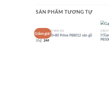
SẢN PHẨM TƯƠNG TỰ
GẠCH 80X80 VÂN GỖ
GẠCH 
Giảm giá!
Gạc
Gạch lát 80×80 Prime P88012 vân gỗ
P850
24
₫
35
₫