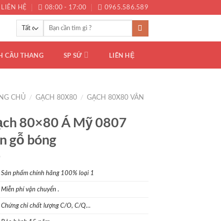
LIÊN HỆ
08:00 - 17:00
0965.586.589
Tìm
kiếm:
H CẦU THANG
SP SỨ
LIÊN HỆ
NG CHỦ
/
GẠCH 80X80
/
GẠCH 80X80 VÂN
ch 80×80 Á Mỹ 0807
n gỗ bóng
S
ản phẩm chính hãng 100% loại 1
Miễn phí vận chuyển .
Chứng chỉ chất lượng C/O, C/Q…