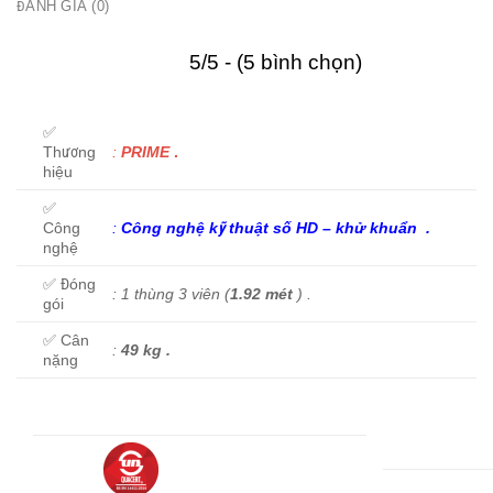
ĐÁNH GIÁ (0)
5/5 - (5 bình chọn)
✅
Thương
:
PRIME
.
hiệu
✅
Công
:
C
ông nghệ kỹ thuật số HD
–
khử khuẩn
.
nghệ
✅ Đóng
: 1 thùng 3 viên (
1.92 mét
) .
gói
✅ Cân
:
49 kg .
nặng