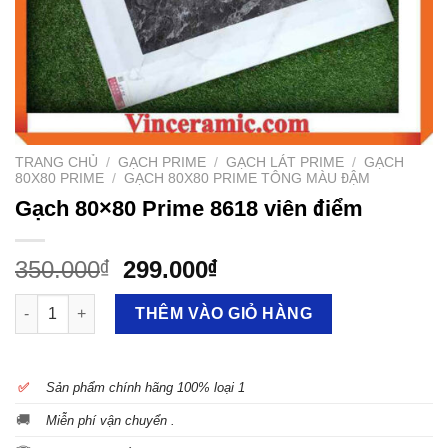
TRANG CHỦ
/
GẠCH PRIME
/
GẠCH LÁT PRIME
/
GẠCH
80X80 PRIME
/
GẠCH 80X80 PRIME TÔNG MÀU ĐẬM
Gạch 80×80 Prime 8618 viên điểm
350.000
299.000
₫
₫
Gạch 80x80 Prime 8618 viên điểm số lượng
THÊM VÀO GIỎ HÀNG
✅
S
ản phẩm chính hãng 100% loại 1
🚚
Miễn phí vận chuyển .