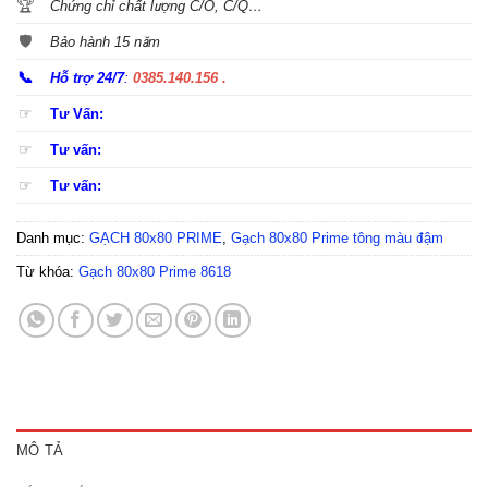
🏆
Chứng chỉ chất lượng C/O, C/Q…
🛡️
Bảo hành 15 năm
📞
Hỗ trợ 24/7
:
0385.140.156 .
☞
Tư Vấn:
☞
Tư vấn:
☞
Tư vấn:
Danh mục:
GẠCH 80x80 PRIME
,
Gạch 80x80 Prime tông màu đậm
Từ khóa:
Gạch 80x80 Prime 8618
MÔ TẢ