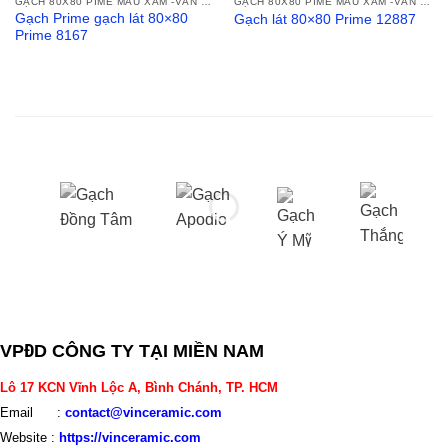
GẠCH 80X80 PIME MÀU XÁM -VÂN MÂY
GẠCH 80X80 PIME MÀU XÁM -VÂN MÂY
Gạch Prime gạch lát 80×80
Gạch lát 80×80 Prime 12887
Prime 8167
VPĐD CÔNG TY TẠI MIỀN NAM
Lô 17 KCN Vĩnh Lộc A, Bình Chánh, TP. HCM
Email :
contact@vinceramic.com
Website :
https://vinceramic.com