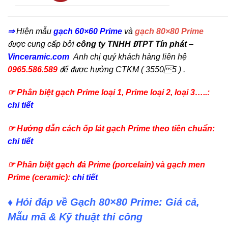
⇒
Hiện mẫu
gạch 60×60 Prime
và
gạch 80×80 Prime
được cung cấp bởi
công ty TNHH ĐTPT Tín phát
–
Vinceramic.com
Anh chị quý khách hàng liên hệ
0965.586.589
để được hưởng CTKM ( 35505 ) .
☞ Phân biệt gạch Prime loại 1, Prime loại 2, loại 3…..:
chi tiết
☞ Hướng dẫn cách ốp lát gạch Prime theo tiên chuẩn:
chi tiết
☞ Phân biệt gạch đá Prime (porcelain) và gạch men
Prime (ceramic):
chi tiết
♦ Hỏi đáp về Gạch 80×80 Prime: Giá cả,
Mẫu mã & Kỹ thuật thi công