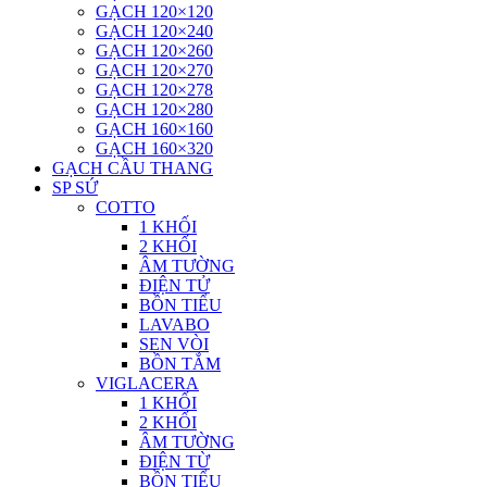
GẠCH 120×120
GẠCH 120×240
GẠCH 120×260
GẠCH 120×270
GẠCH 120×278
GẠCH 120×280
GẠCH 160×160
GẠCH 160×320
GẠCH CẦU THANG
SP SỨ
COTTO
1 KHỐI
2 KHỐI
ÂM TƯỜNG
ĐIỆN TỬ
BỒN TIỂU
LAVABO
SEN VÒI
BỒN TẮM
VIGLACERA
1 KHỐI
2 KHỐI
ÂM TƯỜNG
ĐIỆN TỪ
BỒN TIỂU