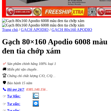
Trang chủ
/
GẠCH APODIO
/
GẠCH 80x160 APODIO
Gạch 80×160 Apodio 6008 màu
đen tia chớp xám
✅
S
ản phẩm chính hãng 100% loại 1
🚚
Miễn phí vận chuyển .
🏆
Chứng chỉ chất lượng C/O, C/Q…
🛡️
Bảo hành 15 năm
📞
Hỗ trợ 24/7
:
0385.140.156 .
☞
Tư Vấn:
☞
Tư vấn:
☞
Tư vấn: