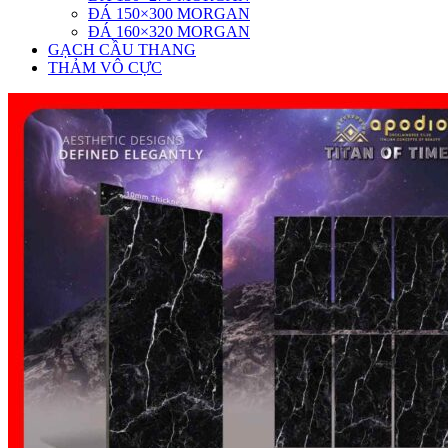
ĐÁ 150×300 MORGAN
ĐÁ 160×320 MORGAN
GẠCH CẦU THANG
THẢM VÔ CỰC