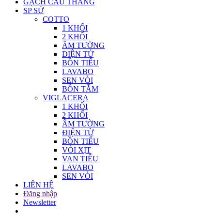
GẠCH CẦU THANG
SP SỨ
COTTO
1 KHỐI
2 KHỐI
ÂM TƯỜNG
ĐIỆN TỬ
BỒN TIỂU
LAVABO
SEN VÒI
BỒN TẮM
VIGLACERA
1 KHỐI
2 KHỐI
ÂM TƯỜNG
ĐIỆN TỪ
BỒN TIỂU
VÒI XỊT
VAN TIỂU
LAVABO
SEN VÒI
LIÊN HỆ
Đăng nhập
Newsletter