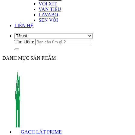
VÒI XỊT
VAN TIỂU
LAVABO
SEN VÒI
LIÊN HỆ
Tìm kiếm:
DANH MỤC SẢN PHẨM
GẠCH LÁT PRIME