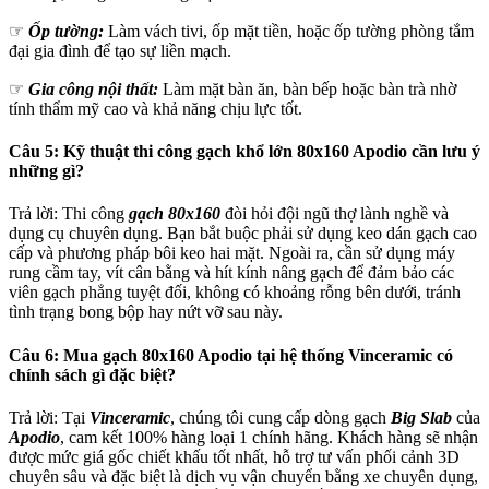
☞
Ốp tường:
Làm vách tivi, ốp mặt tiền, hoặc ốp tường phòng tắm
đại gia đình để tạo sự liền mạch.
☞
Gia công nội thất:
Làm mặt bàn ăn, bàn bếp hoặc bàn trà nhờ
tính thẩm mỹ cao và khả năng chịu lực tốt.
Câu 5: Kỹ thuật thi công gạch khổ lớn 80x160 Apodio cần lưu ý
những gì?
Trả lời: Thi công
gạch 80x160
đòi hỏi đội ngũ thợ lành nghề và
dụng cụ chuyên dụng. Bạn bắt buộc phải sử dụng keo dán gạch cao
cấp và phương pháp bôi keo hai mặt. Ngoài ra, cần sử dụng máy
rung cầm tay, vít cân bằng và hít kính nâng gạch để đảm bảo các
viên gạch phẳng tuyệt đối, không có khoảng rỗng bên dưới, tránh
tình trạng bong bộp hay nứt vỡ sau này.
Câu 6: Mua gạch 80x160 Apodio tại hệ thống Vinceramic có
chính sách gì đặc biệt?
Trả lời: Tại
Vinceramic
, chúng tôi cung cấp dòng gạch
Big Slab
của
Apodio
, cam kết 100% hàng loại 1 chính hãng. Khách hàng sẽ nhận
được mức giá gốc chiết khấu tốt nhất, hỗ trợ tư vấn phối cảnh 3D
chuyên sâu và đặc biệt là dịch vụ vận chuyển bằng xe chuyên dụng,