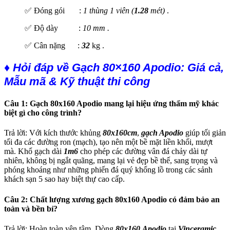
✅ Đóng gói :
1 thùng 1 viên (
1.28
mét)
.
✅ Độ dày :
10 mm .
✅ Cân nặng :
32
kg .
♦ Hỏi đáp về Gạch 80×160 Apodio: Giá cả,
Mẫu mã & Kỹ thuật thi công
Câu 1: Gạch 80x160 Apodio mang lại hiệu ứng thẩm mỹ khác
biệt gì cho công trình?
Trả lời: Với kích thước khủng
80x160cm
,
gạch Apodio
giúp tối giản
tối đa các đường ron (mạch), tạo nên một bề mặt liền khối, mượt
mà. Khổ gạch dài
1m6
cho phép các đường vân đá chảy dài tự
nhiên, không bị ngắt quãng, mang lại vẻ đẹp bề thế, sang trọng và
phóng khoáng như những phiến đá quý khổng lồ trong các sảnh
khách sạn 5 sao hay biệt thự cao cấp.
Câu 2: Chất lượng xương gạch 80x160 Apodio có đảm bảo an
toàn và bền bỉ?
Trả lời: Hoàn toàn yên tâm. Dòng
80x160
Apodio
tại
Vinceramic