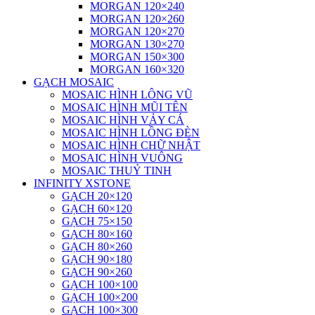
MORGAN 120×240
MORGAN 120×260
MORGAN 120×270
MORGAN 130×270
MORGAN 150×300
MORGAN 160×320
GẠCH MOSAIC
MOSAIC HÌNH LÔNG VŨ
MOSAIC HÌNH MŨI TÊN
MOSAIC HÌNH VẢY CÁ
MOSAIC HÌNH LỒNG ĐÈN
MOSAIC HÌNH CHỮ NHẬT
MOSAIC HÌNH VUÔNG
MOSAIC THUỶ TINH
INFINITY XSTONE
GẠCH 20×120
GẠCH 60×120
GẠCH 75×150
GẠCH 80×160
GẠCH 80×260
GẠCH 90×180
GẠCH 90×260
GẠCH 100×100
GẠCH 100×200
GẠCH 100×300