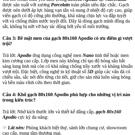
được sản xuất với xương
Porcelain
toàn phần siêu đặc chắc. Gạch
được nén dưới áp lực hàng vạn tấn và nung ở nhiệt độ cực cao, giúp
viên gạch có độ cứng phi thường, khả năng chịu lực va đập tuyệt
vời và chống thấm nước tuyệt đối. Đây là dòng gạch mình đồng da
sắt, không bị nứt vỡ hay tác động bởi yếu tố môi trường.
Câu 3: Bề mặt men của gạch 80x160 Apodio có ưu điểm gì vượt
trội?
Trả lời:
Apodio
ứng dụng công nghệ men
Nano
tinh thể hoặc men
kim cương cao cấp. Lớp men này không chỉ tạo độ bóng sâu bắt
sáng lung linh mà còn có khả năng chống trầy xước và kháng khuẩn
vượt trội. Đặc biệt, công nghệ in kỹ thuật số
5D
giúp các vân đá có
chiều sâu, sắc nét đến từng chi tiết, giữ cho sàn nhà luôn sáng bóng
và bền màu vĩnh cửu theo thời gian.
Câu 4: Khổ gạch 80x160 Apodio phù hợp cho những vị trí nào
trong kiến trúc?
Trả lời: Nhờ kích thước lớn và thiết kế đẳng cấp,
gạch 80x160
Apodio
cực kỳ đa năng:
☞
Lát nền:
Phòng khách biệt thự, sảnh lớn chung cư, showroom
cao cấp, trung tâm thương mại.