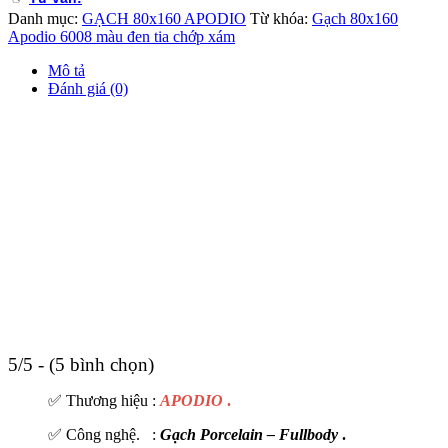
Danh mục:
GẠCH 80x160 APODIO
Từ khóa:
Gạch 80x160
Apodio 6008 màu đen tia chớp xám
Mô tả
Đánh giá (0)
5/5 - (5 bình chọn)
✅ Thương hiệu :
APODIO
.
✅ Công nghệ. :
Gạch Porcelain – Fullbody
.