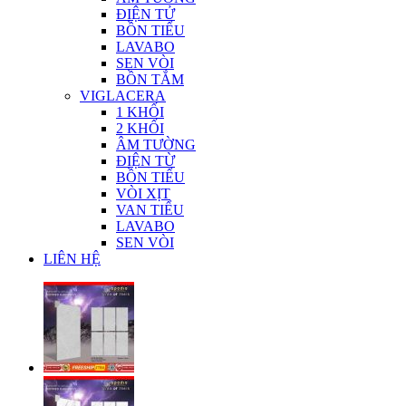
ĐIỆN TỬ
BỒN TIỂU
LAVABO
SEN VÒI
BỒN TẮM
VIGLACERA
1 KHỐI
2 KHỐI
ÂM TƯỜNG
ĐIỆN TỪ
BỒN TIỂU
VÒI XỊT
VAN TIỂU
LAVABO
SEN VÒI
LIÊN HỆ