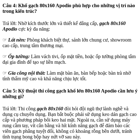
Câu 4: Khổ gạch 80x160 Apodio phù hợp cho những vị trí nào
trong kiến trúc?
Trả lời: Nhờ kích thước lớn và thiết kế đẳng cấp,
gạch 80x160
Apodio
cực kỳ đa năng:
☞
Lát nền:
Phòng khách biệt thự, sảnh lớn chung cư, showroom
cao cấp, trung tâm thương mại.
☞
Ốp tường:
Làm vách tivi, ốp mặt tiền, hoặc ốp tường phòng tắm
đại gia đình để tạo sự liền mạch.
☞
Gia công nội thất:
Làm mặt bàn ăn, bàn bếp hoặc bàn trà nhờ
tính thẩm mỹ cao và khả năng chịu lực tốt.
Câu 5: Kỹ thuật thi công gạch khổ lớn 80x160 Apodio cần lưu ý
những gì?
Trả lời: Thi công
gạch 80x160
đòi hỏi đội ngũ thợ lành nghề và
dụng cụ chuyên dụng. Bạn bắt buộc phải sử dụng keo dán gạch cao
cấp và phương pháp bôi keo hai mặt. Ngoài ra, cần sử dụng máy
rung cầm tay, vít cân bằng và hít kính nâng gạch để đảm bảo các
viên gạch phẳng tuyệt đối, không có khoảng rỗng bên dưới, tránh
tình trạng bong bộp hay nứt vỡ sau này.