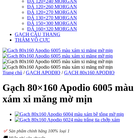
ĐÁ 120×240 MORGAN
ĐÁ 120×260 MORGAN
ĐÁ 120×270 MORGAN
ĐÁ 130×270 MORGAN
ĐÁ 150×300 MORGAN
ĐÁ 160×320 MORGAN
GẠCH CẦU THANG
THẢM VÔ CỰC
Trang chủ
/
GẠCH APODIO
/
GẠCH 80x160 APODIO
Gạch 80×160 Apodio 6005 màu
xám xi măng mờ mịn
✅
S
ản phẩm chính hãng 100% loại 1
🚚
Miễn phí vận chuyển .