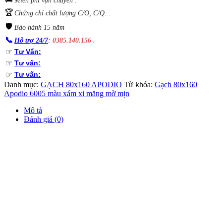
🏆
Chứng chỉ chất lượng C/O, C/Q…
🛡️
Bảo hành 15 năm
📞
Hỗ trợ 24/7
:
0385.140.156 .
☞
Tư Vấn:
☞
Tư vấn:
☞
Tư vấn:
Danh mục:
GẠCH 80x160 APODIO
Từ khóa:
Gạch 80x160
Apodio 6005 màu xám xi măng mờ mịn
Mô tả
Đánh giá (0)