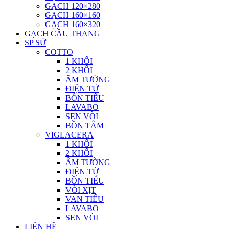
GẠCH 120×280
GẠCH 160×160
GẠCH 160×320
GẠCH CẦU THANG
SP SỨ
COTTO
1 KHỐI
2 KHỐI
ÂM TƯỜNG
ĐIỆN TỬ
BỒN TIỂU
LAVABO
SEN VÒI
BỒN TẮM
VIGLACERA
1 KHỐI
2 KHỐI
ÂM TƯỜNG
ĐIỆN TỪ
BỒN TIỂU
VÒI XỊT
VAN TIỂU
LAVABO
SEN VÒI
LIÊN HỆ