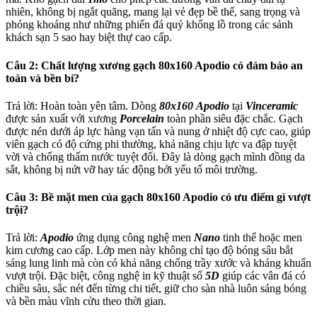
nhiên, không bị ngắt quãng, mang lại vẻ đẹp bề thế, sang trọng và
phóng khoáng như những phiến đá quý khổng lồ trong các sảnh
khách sạn 5 sao hay biệt thự cao cấp.
Câu 2: Chất lượng xương gạch 80x160 Apodio có đảm bảo an
toàn và bền bỉ?
Trả lời: Hoàn toàn yên tâm. Dòng
80x160
Apodio
tại
Vinceramic
được sản xuất với xương
Porcelain
toàn phần siêu đặc chắc. Gạch
được nén dưới áp lực hàng vạn tấn và nung ở nhiệt độ cực cao, giúp
viên gạch có độ cứng phi thường, khả năng chịu lực va đập tuyệt
vời và chống thấm nước tuyệt đối. Đây là dòng gạch mình đồng da
sắt, không bị nứt vỡ hay tác động bởi yếu tố môi trường.
Câu 3: Bề mặt men của gạch 80x160 Apodio có ưu điểm gì vượt
trội?
Trả lời:
Apodio
ứng dụng công nghệ men
Nano
tinh thể hoặc men
kim cương cao cấp. Lớp men này không chỉ tạo độ bóng sâu bắt
sáng lung linh mà còn có khả năng chống trầy xước và kháng khuẩn
vượt trội. Đặc biệt, công nghệ in kỹ thuật số
5D
giúp các vân đá có
chiều sâu, sắc nét đến từng chi tiết, giữ cho sàn nhà luôn sáng bóng
và bền màu vĩnh cửu theo thời gian.