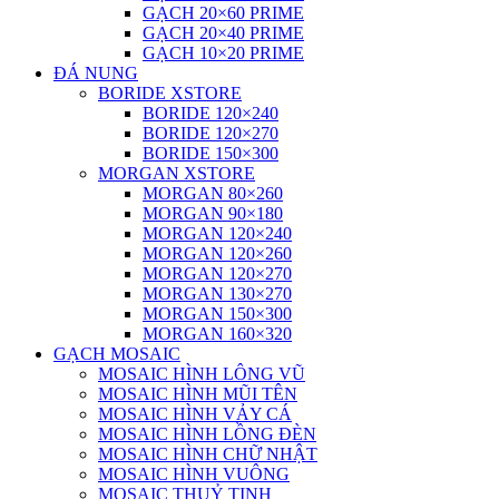
GẠCH 20×60 PRIME
GẠCH 20×40 PRIME
GẠCH 10×20 PRIME
ĐÁ NUNG
BORIDE XSTORE
BORIDE 120×240
BORIDE 120×270
BORIDE 150×300
MORGAN XSTORE
MORGAN 80×260
MORGAN 90×180
MORGAN 120×240
MORGAN 120×260
MORGAN 120×270
MORGAN 130×270
MORGAN 150×300
MORGAN 160×320
GẠCH MOSAIC
MOSAIC HÌNH LÔNG VŨ
MOSAIC HÌNH MŨI TÊN
MOSAIC HÌNH VẢY CÁ
MOSAIC HÌNH LỒNG ĐÈN
MOSAIC HÌNH CHỮ NHẬT
MOSAIC HÌNH VUÔNG
MOSAIC THUỶ TINH