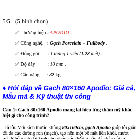
5/5 - (5 bình chọn)
✅ Thương hiệu :
APODIO
.
✅ Công nghệ. :
Gạch Porcelain – Fullbody
.
✅ Đóng gói :
1 thùng 1 viên (
1.28
mét)
.
✅ Độ dày :
10 mm .
✅ Cân nặng :
32
kg .
♦ Hỏi đáp về Gạch 80×160 Apodio: Giá cả,
Mẫu mã & Kỹ thuật thi công
Câu 1: Gạch 80x160 Apodio mang lại hiệu ứng thẩm mỹ khác
biệt gì cho công trình?
Trả lời: Với kích thước khủng
80x160cm
,
gạch Apodio
giúp tối giản
tối đa các đường ron (mạch), tạo nên một bề mặt liền khối, mượt
mà. Khổ gạch dài
1m6
cho phép các đường vân đá chảy dài tự