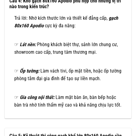
Câu 4: Khổ gạch 80x160 Apodio phù hợp cho những vị trí
nào trong kiến trúc?
Trả lời: Nhờ kích thước lớn và thiết kế đẳng cấp,
gạch
80x160 Apodio
cực kỳ đa năng:
☞
Lát nền:
Phòng khách biệt thự, sảnh lớn chung cư,
showroom cao cấp, trung tâm thương mại.
☞
Ốp tường:
Làm vách tivi, ốp mặt tiền, hoặc ốp tường
phòng tắm đại gia đình để tạo sự liền mạch.
☞
Gia công nội thất:
Làm mặt bàn ăn, bàn bếp hoặc
bàn trà nhờ tính thẩm mỹ cao và khả năng chịu lực tốt.
Câu 5: Kỹ thuật thi công gạch khổ lớn 80x160 Apodio cần