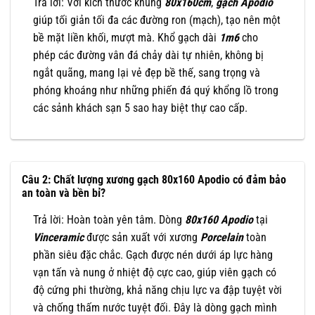
Trả lời: Với kích thước khủng
80x160cm
,
gạch Apodio
giúp tối giản tối đa các đường ron (mạch), tạo nên một
bề mặt liền khối, mượt mà. Khổ gạch dài
1m6
cho
phép các đường vân đá chảy dài tự nhiên, không bị
ngắt quãng, mang lại vẻ đẹp bề thế, sang trọng và
phóng khoáng như những phiến đá quý khổng lồ trong
các sảnh khách sạn 5 sao hay biệt thự cao cấp.
Câu 2: Chất lượng xương gạch 80x160 Apodio có đảm bảo
an toàn và bền bỉ?
Trả lời: Hoàn toàn yên tâm. Dòng
80x160
Apodio
tại
Vinceramic
được sản xuất với xương
Porcelain
toàn
phần siêu đặc chắc. Gạch được nén dưới áp lực hàng
vạn tấn và nung ở nhiệt độ cực cao, giúp viên gạch có
độ cứng phi thường, khả năng chịu lực va đập tuyệt vời
và chống thấm nước tuyệt đối. Đây là dòng gạch mình