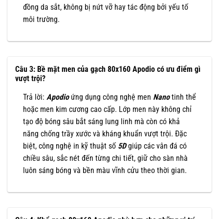
đồng da sắt, không bị nứt vỡ hay tác động bởi yếu tố
môi trường.
Câu 3: Bề mặt men của gạch 80x160 Apodio có ưu điểm gì
vượt trội?
Trả lời:
Apodio
ứng dụng công nghệ men
Nano
tinh thể
hoặc men kim cương cao cấp. Lớp men này không chỉ
tạo độ bóng sâu bắt sáng lung linh mà còn có khả
năng chống trầy xước và kháng khuẩn vượt trội. Đặc
biệt, công nghệ in kỹ thuật số
5D
giúp các vân đá có
chiều sâu, sắc nét đến từng chi tiết, giữ cho sàn nhà
luôn sáng bóng và bền màu vĩnh cửu theo thời gian.