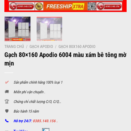
TRANG CHỦ
/
GẠCH APODIO
/
GẠCH 80X160 APODIO
Gạch 80×160 Apodio 6004 màu xám bê tông mờ
mịn
✅
S
ản phẩm chính hãng 100% loại 1
🚚
Miễn phí vận chuyển .
🏆
Chứng chỉ chất lượng C/O, C/Q…
🛡️
Bảo hành 15 năm
📞
Hỗ trợ 24/7
:
0385.140.156 .