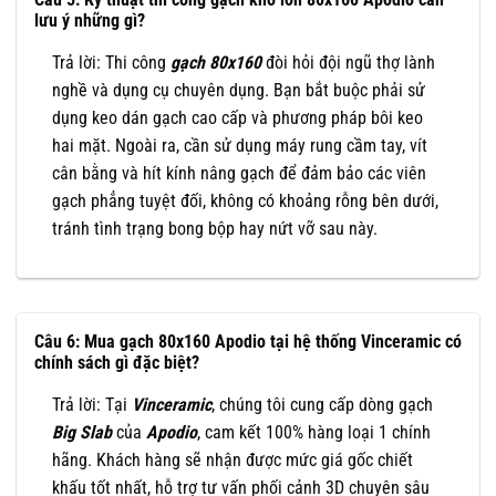
lưu ý những gì?
Trả lời: Thi công
gạch 80x160
đòi hỏi đội ngũ thợ lành
nghề và dụng cụ chuyên dụng. Bạn bắt buộc phải sử
dụng keo dán gạch cao cấp và phương pháp bôi keo
hai mặt. Ngoài ra, cần sử dụng máy rung cầm tay, vít
cân bằng và hít kính nâng gạch để đảm bảo các viên
gạch phẳng tuyệt đối, không có khoảng rỗng bên dưới,
tránh tình trạng bong bộp hay nứt vỡ sau này.
Câu 6: Mua gạch 80x160 Apodio tại hệ thống Vinceramic có
chính sách gì đặc biệt?
Trả lời: Tại
Vinceramic
, chúng tôi cung cấp dòng gạch
Big Slab
của
Apodio
, cam kết 100% hàng loại 1 chính
hãng. Khách hàng sẽ nhận được mức giá gốc chiết
khấu tốt nhất, hỗ trợ tư vấn phối cảnh 3D chuyên sâu