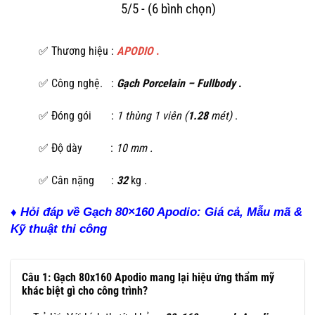
5/5 - (6 bình chọn)
✅ Thương hiệu :
APODIO
.
✅ Công nghệ. :
Gạch Porcelain – Fullbody
.
✅ Đóng gói :
1 thùng 1 viên (
1.28
mét)
.
✅ Độ dày :
10 mm .
✅ Cân nặng :
32
kg .
♦ Hỏi đáp về Gạch 80×160 Apodio: Giá cả, Mẫu mã &
Kỹ thuật thi công
Câu 1: Gạch 80x160 Apodio mang lại hiệu ứng thẩm mỹ
khác biệt gì cho công trình?