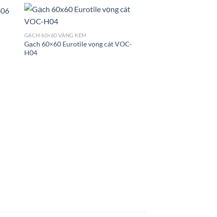
GẠCH 60×60 VÀNG KEM
Gạch 60×60 Eurotile vọng cát VOC-
H04
GẠCH 60×60 VÀNG KEM
Gạch 60×60 Viglacer
GM6601