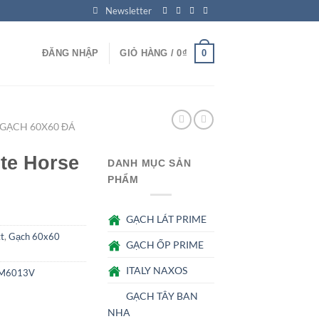
Newsletter
0
ĐĂNG NHẬP
GIỎ HÀNG /
0
₫
GẠCH 60X60 ĐÁ
te Horse
DANH MỤC SẢN
PHẨM
GẠCH LÁT PRIME
t
,
Gạch 60x60
GẠCH ỐP PRIME
ITALY NAXOS
 M6013V
GẠCH TÂY BAN
NHA