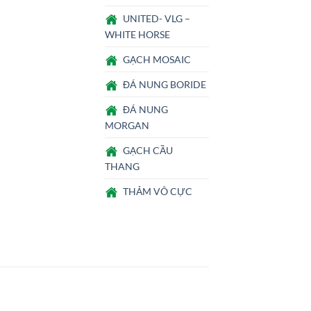
UNITED- VLG –
WHITE HORSE
GẠCH MOSAIC
ĐÁ NUNG BORIDE
ĐÁ NUNG
MORGAN
GẠCH CẦU
THANG
THẢM VÔ CỰC