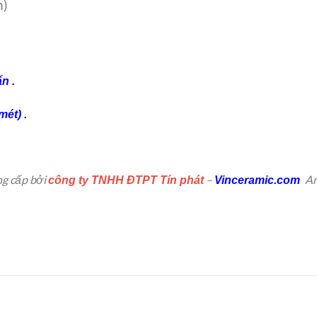
n)
n .
mét) .
g cấp bởi
–
An
công ty TNHH ĐTPT Tín phát
Vinceramic.com