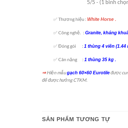
5/5 - (1 bình chọ
✅ Thương hiệu :
White Horse
.
✅ Công nghệ. :
Granite, kháng khuẩ
✅ Đóng gói :
1 thùng 4 viên (1.44 
✅ Cân nặng :
1 thùng 35 kg .
Hiện mẫu
được cun
⇒
gạch 60×60 Eurotile
để được hưởng CTKM.
SẢN PHẨM TƯƠNG TỰ