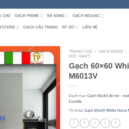
G CHỦ
GẠCH PRIME
ĐÁ NUNG
GẠCH MOSAIC
 XSTONE
GẠCH CẦU THANG
SP SỨ
LIÊN HỆ
TRANG CHỦ
/
GẠCH 60X60
/
MỜ - MATT
Gạch 60×60 Whi
M6013V
Danh mục:
Gạch 60x60 đá mờ - mat
Eurotile
Từ khóa:
Gạch 60x60 White Horse