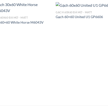
GẠCH 60X60 ĐÁ MỜ - MATT
Gạch 60×60 United U1 GP6606
60X60 ĐÁ MỜ - MATT
 60×60 White Horse M6043V