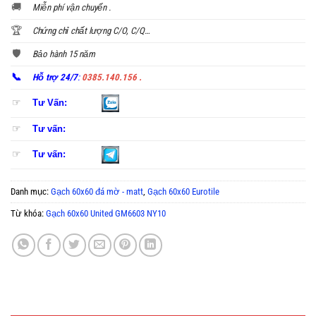
🚚
Miễn phí vận chuyển .
🏆
Chứng chỉ chất lượng C/O, C/Q…
🛡️
Bảo hành 15 năm
📞
Hỗ trợ 24/7
:
0385.140.156 .
☞
Tư Vấn:
☞
Tư vấn:
☞
Tư vấn:
Danh mục:
Gạch 60x60 đá mờ - matt
,
Gạch 60x60 Eurotile
Từ khóa:
Gạch 60x60 United GM6603 NY10