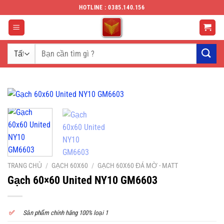
Chuyển
HOTLINE : 0385.140.156
đến
nội
dung
Tìm
kiếm:
TRANG CHỦ
/
GẠCH 60X60
/
GẠCH 60X60 ĐÁ MỜ - MATT
Gạch 60×60 United NY10 GM6603
✅
S
ản phẩm chính hãng 100% loại 1