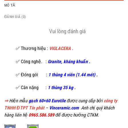
MÔ TẢ
ĐÁNH GIÁ (0)
Vui lòng đánh giá
✅ Thương hiệu :
VIGLACERA
.
✅ Công nghệ. :
Granite, kháng khuẩn .
✅ Đóng gói :
1 thùng 4 viên (1.44 mét) .
✅ Cân nặng :
1 thùng 35 kg .
⇒
Hiện mẫu
gạch 60×60 Eurotile
được cung cấp bởi
công ty
TNHH ĐTPT Tín phát
–
Vinceramic.com
Anh chị quý khách
hàng liên hệ
0965.586.589
để được hưởng CTKM.