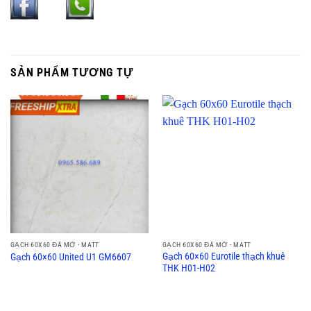
SẢN PHẨM TƯƠNG TỰ
GẠCH 60X60 ĐÁ MỜ - MATT
GẠCH 60X60 ĐÁ MỜ - MATT
Gạch 60×60 Eurotile thạch khuê
Gạch 60×60 United U1 GM6607
THK H01-H02