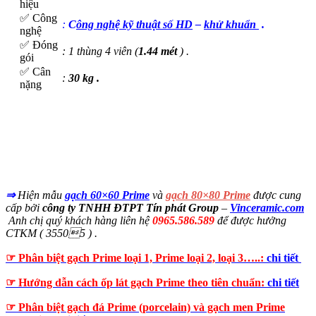
hiệu
✅ Công
:
C
ông nghệ kỹ thuật số HD
–
khử khuẩn
.
nghệ
✅ Đóng
: 1 thùng 4 viên (
1.44 mét
) .
gói
✅ Cân
:
30 kg .
nặng
⇒
Hiện mẫu
gạch 60×60 Prime
và
gạch 80×80 Prime
được cung
cấp bởi
công ty TNHH ĐTPT Tín phát Group
–
Vinceramic.com
Anh chị quý khách hàng liên hệ
0965.586.589
để được hưởng
CTKM ( 35505 ) .
☞ Phân biệt gạch Prime loại 1, Prime loại 2, loại 3…..:
chi tiết
☞ Hướng dẫn cách ốp lát gạch Prime theo tiên chuẩn:
chi tiết
☞ Phân biệt gạch đá Prime (porcelain) và gạch men Prime