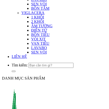
SEN VÒI
BỒN TẮM
VIGLACERA
1 KHỐI
2 KHỐI
ÂM TƯỜNG
ĐIỆN TỪ
BỒN TIỂU
VÒI XỊT
VAN TIỂU
LAVABO
SEN VÒI
LIÊN HỆ
Tìm kiếm:
DANH MỤC SẢN PHẨM