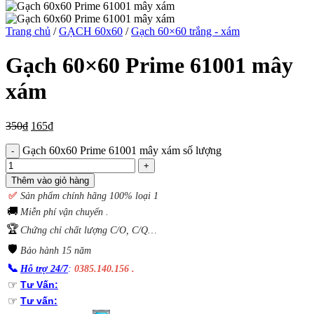
Trang chủ
/
GẠCH 60x60
/
Gạch 60×60 trắng - xám
Gạch 60×60 Prime 61001 mây
xám
350
₫
165
₫
Gạch 60x60 Prime 61001 mây xám số lượng
Thêm vào giỏ hàng
✅
S
ản phẩm chính hãng 100% loại 1
🚚
Miễn phí vận chuyển .
🏆
Chứng chỉ chất lượng C/O, C/Q…
🛡️
Bảo hành 15 năm
📞
Hỗ trợ 24/7
:
0385.140.156 .
☞
Tư Vấn:
☞
Tư vấn: