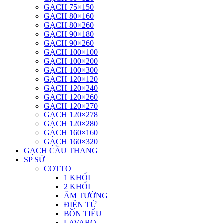
GẠCH 75×150
GẠCH 80×160
GẠCH 80×260
GẠCH 90×180
GẠCH 90×260
GẠCH 100×100
GẠCH 100×200
GẠCH 100×300
GẠCH 120×120
GẠCH 120×240
GẠCH 120×260
GẠCH 120×270
GẠCH 120×278
GẠCH 120×280
GẠCH 160×160
GẠCH 160×320
GẠCH CẦU THANG
SP SỨ
COTTO
1 KHỐI
2 KHỐI
ÂM TƯỜNG
ĐIỆN TỬ
BỒN TIỂU
LAVABO