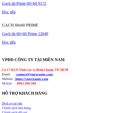
Gạch lát Prime 60×60 9172
Đọc tiếp
GẠCH 60x60 PRIME
Gạch lát 60×60 Prime 12049
Đọc tiếp
VPĐD CÔNG TY TẠI MIỀN NAM
Lô 17 KCN Vĩnh Lộc A, Bình Chánh, TP. HCM
Email :
contact@vinceramic.com
Website :
https://vinceramic.com
Mobile
:
0965.586.589
HỖ TRỢ KHÁCH HÀNG
Dịch vụ tư vấn
Chính sách bán hàng
Chính sách đổi trả