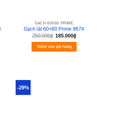
GẠCH 60X60 PRIME
4
Gạch lát 60×60 Prime 9674
250.000
₫
185.000
₫
Thêm vào giỏ hàng
-29%