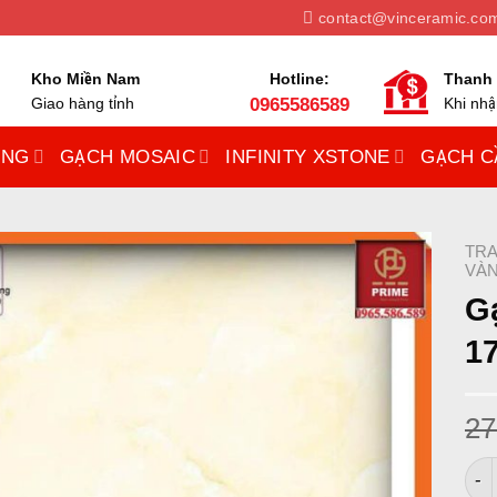
contact@vinceramic.co
Kho Miền Nam
Hotline:
Thanh 
Giao hàng tỉnh
0965586589
Khi nh
UNG
GẠCH MOSAIC
INFINITY XSTONE
GẠCH C
TRA
VÀ
Gạ
1
27
Gạc