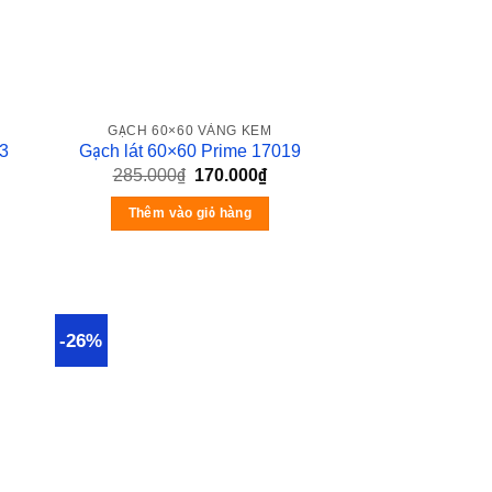
GẠCH 60×60 VÀNG KEM
3
Gạch lát 60×60 Prime 17019
285.000
₫
170.000
₫
Thêm vào giỏ hàng
-26%