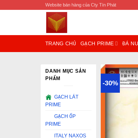
Chuyển
Website bán hàng của Cty Tín Phát
đến
nội
dung
TRANG CHỦ
GẠCH PRIME
ĐÁ N
DANH MỤC SẢN
PHẨM
-30%
GẠCH LÁT
PRIME
GẠCH ỐP
PRIME
ITALY NAXOS