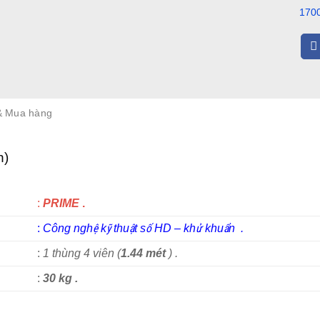
170
& Mua hàng
n)
:
PRIME
.
:
C
ông nghệ kỹ thuật số HD
–
khử khuẩn
.
:
1 thùng 4 viên (
1.44 mét
) .
:
30 kg .