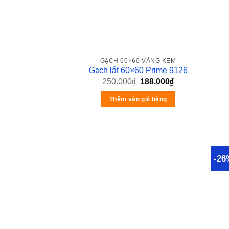
GẠCH 60×60 VÀNG KEM
Gạch lát 60×60 Prime 9126
250.000
₫
188.000
₫
Thêm vào giỏ hàng
-26