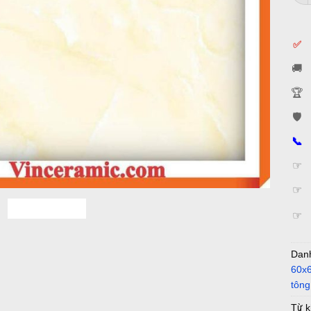
✅
🚚
🏆
🛡️
📞
☞
☞
☞
Dan
60x6
tôn
Từ 