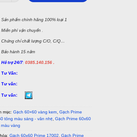
S
ản phẩm chính hãng 100% loại 1
Miễn phí vận chuyển .
Chứng chỉ chất lượng C/O, C/Q…
Bảo hành 15 năm
Hỗ trợ 24/7
:
0385.140.156 .
Tư Vấn:
Tư vấn:
Tư vấn:
h mục:
Gạch 60×60 vàng kem
,
Gạch Prime
0 tông màu sáng - vân nhẹ
,
Gạch Prime 60x60
g màu vàng
khóa:
Gạch 60x60 Prime 17002
,
Gạch Prime