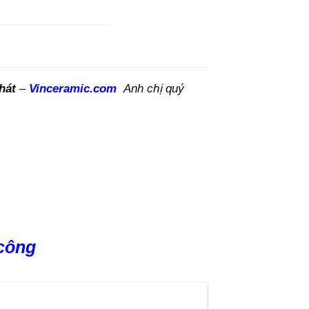
hát
–
Vinceramic.com
Anh chị quý
 công