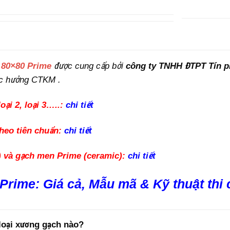
 80×80 Prime
được cung cấp bởi
công ty TNHH ĐTPT Tín p
c hưởng CTKM .
oại 2, loại 3…..:
chi tiết
heo tiên chuẩn:
chi tiết
) và gạch men Prime (ceramic):
chi tiết
Prime: Giá cả, Mẫu mã & Kỹ thuật thi
loại xương gạch nào?