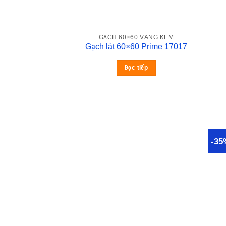
GẠCH 60×60 VÀNG KEM
Gạch lát 60×60 Prime 17017
Đọc tiếp
-35