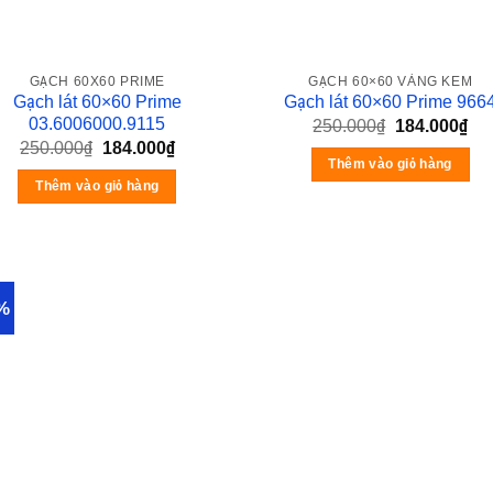
GẠCH 60X60 PRIME
GẠCH 60×60 VÀNG KEM
Gạch lát 60×60 Prime
Gạch lát 60×60 Prime 966
03.6006000.9115
250.000
₫
184.000
₫
250.000
₫
184.000
₫
Thêm vào giỏ hàng
Thêm vào giỏ hàng
%