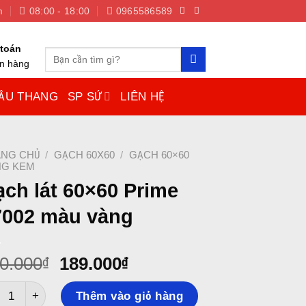
m
08:00 - 18:00
0965586589
toán
Tìm
ận hàng
kiếm:
ẦU THANG
SP SỨ
LIÊN HỆ
NG CHỦ
/
GẠCH 60X60
/
GẠCH 60×60
NG KEM
ch lát 60×60 Prime
7002 màu vàng
0.000
₫
189.000
₫
h lát 60x60 Prime 17002 màu vàng số lượng
Thêm vào giỏ hàng