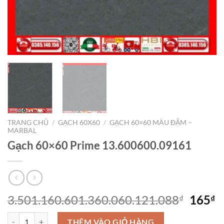
TRANG CHỦ
/
GẠCH 60X60
/
GẠCH 60×60 MÀU ĐẬM –
MARBAL
Gạch 60×60 Prime 13.600600.09161
3.501.160.601.360.060.121.088
165
₫
₫
Gạch 60x60 Prime 13.600600.09161 số lượng
THÊM VÀO GIỎ HÀNG