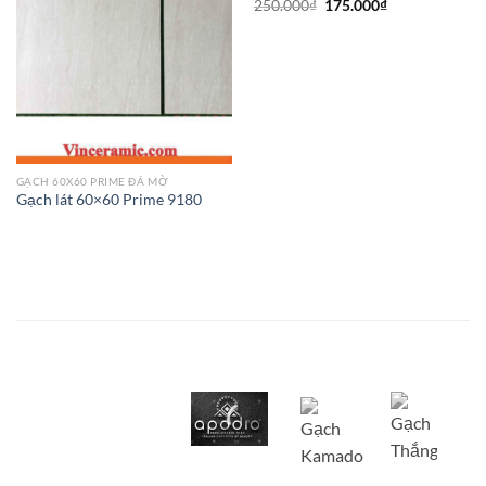
250.000
₫
175.000
₫
GẠCH 60X60 PRIME ĐÁ MỜ
Gạch lát 60×60 Prime 9180