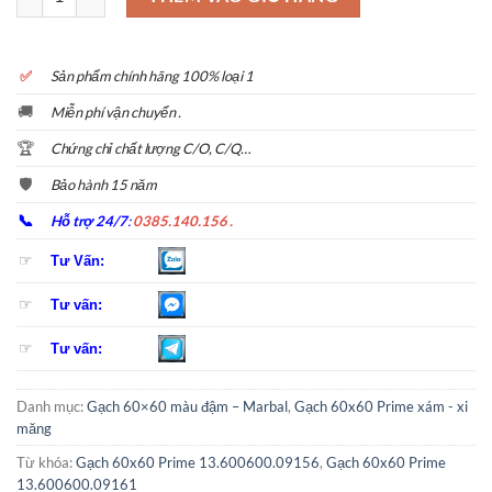
✅
S
ản phẩm chính hãng 100% loại 1
🚚
Miễn phí vận chuyển .
🏆
Chứng chỉ chất lượng C/O, C/Q…
🛡️
Bảo hành 15 năm
📞
Hỗ trợ 24/7
:
0385.140.156 .
☞
Tư Vấn:
☞
Tư vấn:
☞
Tư vấn:
Danh mục:
Gạch 60×60 màu đậm – Marbal
,
Gạch 60x60 Prime xám - xi
măng
Từ khóa:
Gạch 60x60 Prime 13.600600.09156
,
Gạch 60x60 Prime
13.600600.09161