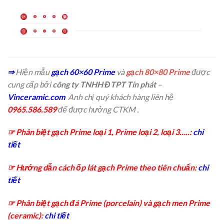
⇒
Hiện mẫu
gạch 60×60 Prime
và
gạch 80×80 Prime
được
cung cấp bởi
công ty TNHH ĐTPT Tín phát
–
Vinceramic.com
Anh chị quý khách hàng liên hệ
0965.586.589
để được hưởng CTKM .
☞ Phân biệt gạch Prime loại 1, Prime loại 2, loại 3…..:
chi
tiết
☞ Hướng dẫn cách ốp lát gạch Prime theo tiên chuẩn:
chi
tiết
☞ Phân biệt gạch đá Prime (porcelain) và gạch men Prime
(ceramic):
chi tiết