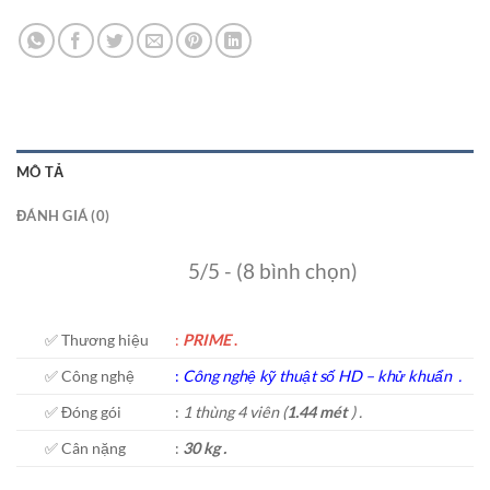
MÔ TẢ
ĐÁNH GIÁ (0)
5/5 - (8 bình chọn)
✅ Thương hiệu
:
PRIME
.
✅ Công nghệ
:
C
ông nghệ kỹ thuật số HD
–
khử khuẩn
.
✅ Đóng gói
:
1 thùng 4 viên (
1.44 mét
) .
✅ Cân nặng
:
30 kg .