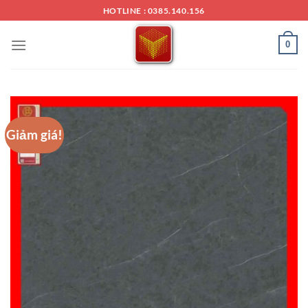
Chuyển
HOTLINE : 0385.140.156
đến
nội
0
dung
Giảm giá!