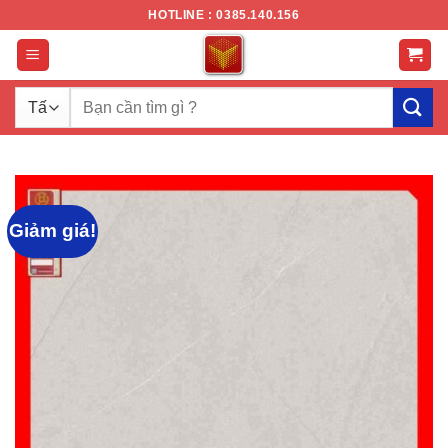
Chuyển
HOTLINE : 0385.140.156
đến
nội
dung
Tìm
kiếm:
Giảm giá!