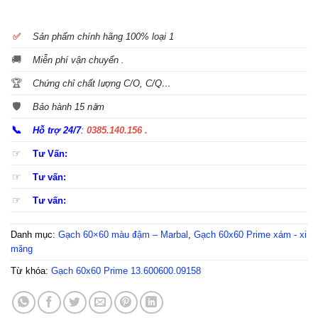
✅
S
ản phẩm chính hãng 100% loại 1
🚚
Miễn phí vận chuyển .
🏆
Chứng chỉ chất lượng C/O, C/Q…
🛡️
Bảo hành 15 năm
📞
Hỗ trợ 24/7
:
0385.140.156 .
☞
Tư Vấn:
☞
Tư vấn:
☞
Tư vấn:
Danh mục:
Gạch 60×60 màu đậm – Marbal
,
Gạch 60x60 Prime xám - xi
măng
Từ khóa:
Gạch 60x60 Prime 13.600600.09158