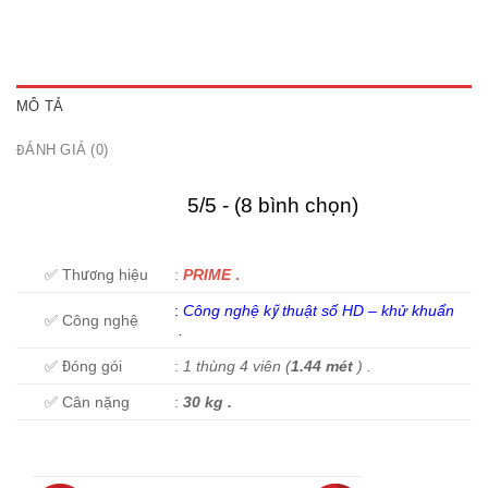
MÔ TẢ
ĐÁNH GIÁ (0)
5/5 - (8 bình chọn)
✅ Thương hiệu
:
PRIME
.
:
C
ông nghệ kỹ thuật số HD
–
khử khuẩn
✅ Công nghệ
.
✅ Đóng gói
:
1 thùng 4 viên (
1.44 mét
) .
✅ Cân nặng
:
30 kg .