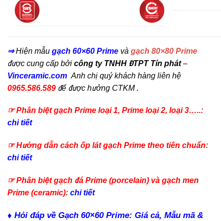
⇒
Hiện mẫu
gạch 60×60 Prime
và
gạch 80×80 Prime
được cung cấp bởi
công ty TNHH ĐTPT Tín phát
–
Vinceramic.com
Anh chị quý khách hàng liên hệ
0965.586.589
để được hưởng CTKM .
☞ Phân biệt gạch Prime loại 1, Prime loại 2, loại 3…..:
chi tiết
☞ Hướng dẫn cách ốp lát gạch Prime theo tiên chuẩn:
chi tiết
☞ Phân biệt gạch đá Prime (porcelain) và gạch men
Prime (ceramic):
chi tiết
♦ Hỏi đáp về Gạch 60×60 Prime: Giá cả, Mẫu mã &