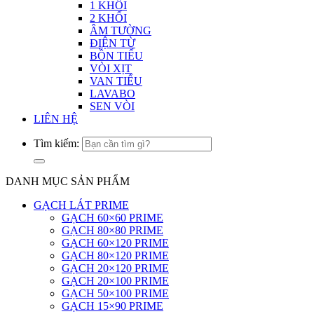
1 KHỐI
2 KHỐI
ÂM TƯỜNG
ĐIỆN TỪ
BỒN TIỂU
VÒI XỊT
VAN TIỂU
LAVABO
SEN VÒI
LIÊN HỆ
Tìm kiếm:
DANH MỤC SẢN PHẨM
GẠCH LÁT PRIME
GẠCH 60×60 PRIME
GẠCH 80×80 PRIME
GẠCH 60×120 PRIME
GẠCH 80×120 PRIME
GẠCH 20×120 PRIME
GẠCH 20×100 PRIME
GẠCH 50×100 PRIME
GẠCH 15×90 PRIME