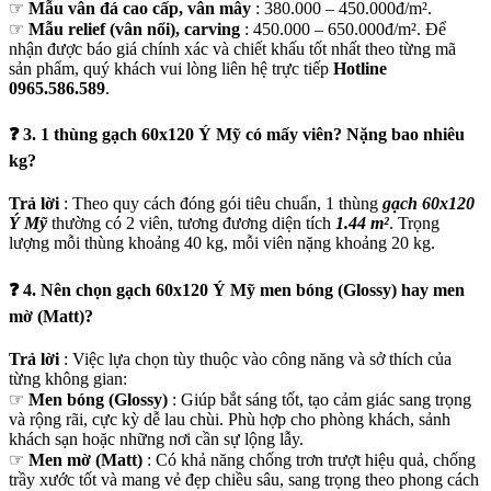
☞
Mẫu vân đá cao cấp, vân mây
: 380.000 – 450.000đ/m².
☞
Mẫu relief (vân nổi), carving
: 450.000 – 650.000đ/m². Để
nhận được báo giá chính xác và chiết khấu tốt nhất theo từng mã
sản phẩm, quý khách vui lòng liên hệ trực tiếp
Hotline
0965.586.589
.
❓ 3. 1 thùng gạch 60x120 Ý Mỹ có mấy viên? Nặng bao nhiêu
kg?
Trả lời
: Theo quy cách đóng gói tiêu chuẩn, 1 thùng
gạch 60x120
Ý Mỹ
thường có 2 viên, tương đương diện tích
1.44 m²
. Trọng
lượng mỗi thùng khoảng 40 kg, mỗi viên nặng khoảng 20 kg.
❓ 4. Nên chọn gạch 60x120 Ý Mỹ men bóng (Glossy) hay men
mờ (Matt)?
Trả lời
: Việc lựa chọn tùy thuộc vào công năng và sở thích của
từng không gian:
☞
Men bóng (Glossy)
: Giúp bắt sáng tốt, tạo cảm giác sang trọng
và rộng rãi, cực kỳ dễ lau chùi. Phù hợp cho phòng khách, sảnh
khách sạn hoặc những nơi cần sự lộng lẫy.
☞
Men mờ (Matt)
: Có khả năng chống trơn trượt hiệu quả, chống
trầy xước tốt và mang vẻ đẹp chiều sâu, sang trọng theo phong cách