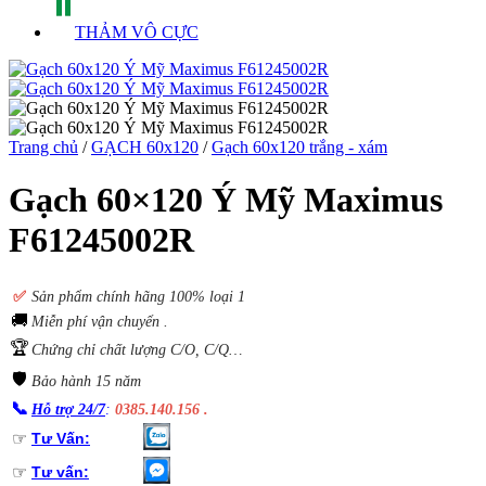
THẢM VÔ CỰC
Trang chủ
/
GẠCH 60x120
/
Gạch 60x120 trắng - xám
Gạch 60×120 Ý Mỹ Maximus
F61245002R
✅
S
ản phẩm chính hãng 100% loại 1
🚚
Miễn phí vận chuyển .
🏆
Chứng chỉ chất lượng C/O, C/Q…
🛡️
Bảo hành 15 năm
📞
Hỗ trợ 24/7
:
0385.140.156 .
☞
Tư Vấn:
☞
Tư vấn: