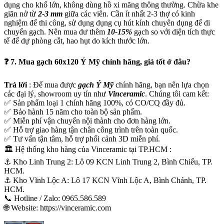
dụng cho khổ lớn, không dùng hồ xi măng thông thường. Chừa khe
giãn nở từ
2-3 mm
giữa các viên. Cần ít nhất 2-3 thợ có kinh
nghiệm để thi công, sử dụng dụng cụ hút kính chuyên dụng để di
chuyển gạch. Nên mua dư thêm
10-15%
gạch so với diện tích thực
tế để dự phòng cắt, hao hụt do kích thước lớn.
❓ 7. Mua gạch 60x120 Ý Mỹ chính hãng, giá tốt ở đâu?
Trả lời
: Để mua được
gạch
Ý Mỹ
chính hãng, bạn nên lựa chọn
các đại lý, showroom uy tín như
Vinceramic
. Chúng tôi cam kết:
✅ Sản phẩm loại 1 chính hãng 100%, có CO/CQ đầy đủ.
✅ Bảo hành 15 năm cho toàn bộ sản phẩm.
✅ Miễn phí vận chuyển nội thành cho đơn hàng lớn.
✅ Hỗ trợ giao hàng tận chân công trình trên toàn quốc.
✅ Tư vấn tận tâm, hỗ trợ phối cảnh 3D miễn phí.
🏛 Hệ thống kho hàng của Vinceramic tại TP.HCM :
⚓️ Kho Linh Trung 2: Lô 09 KCN Linh Trung 2, Bình Chiểu, TP.
HCM.
⚓️ Kho Vĩnh Lộc A: Lô 17 KCN Vĩnh Lộc A, Bình Chánh, TP.
HCM.
📞 Hotline / Zalo: 0965.586.589
🌐 Website: https://vinceramic.com