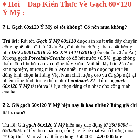
♦ Hỏi – Đáp Kiến Thức Về Gạch 60×120
Ý Mỹ :
❓ 1. Gạch 60x120 Ý Mỹ có tốt không? Có nên mua không?
Trả lời
: Rất tốt.
Gạch
Ý Mỹ 60x120
được sản xuất trên dây chuyền
công nghệ hiện đại từ Châu Âu, đạt nhiều chứng nhận chất lượng
như
ISO 50001:2018
và
BS
EN 14411:2016
(tiêu chuẩn Châu Âu).
Xương gạch
Porcelain/Granite
có độ hút nước
<0.5%
, giúp chống
thấm tốt, chịu lực cao và chống trầy xước. Với bề dày hơn 25 năm
kinh nghiệm, thương hiệu
Ý Mỹ
nhiều năm liền được người tiêu
dùng bình chọn là Hàng Việt Nam chất lượng cao và đã góp mặt tại
nhiều công trình trọng điểm như
Landmark 81
. Tóm lại,
gạch
60x120 Ý Mỹ
rất tốt và là lựa chọn đáng cân nhắc cho công trình
của bạn.
❓ 2. Giá gạch 60x120 Ý Mỹ hiện nay là bao nhiêu? Bảng giá chi
tiết ra sao?
Trả lời: Giá
gạch 60x120 Ý Mỹ
hiện nay dao động từ
350.000đ –
650.000
đ/m² tùy theo mẫu mã, công nghệ bề mặt và số lượng mua.
☞
Cụ thể
: Mẫu vân đá thông dụng: 350.000 – 420.000đ/m².