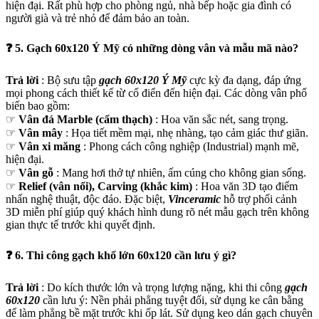
hiện đại. Rất phù hợp cho phòng ngủ, nhà bếp hoặc gia đình có
người già và trẻ nhỏ để đảm bảo an toàn.
❓ 5. Gạch 60x120 Ý Mỹ có những dòng vân và mẫu mã nào?
Trả lời
: Bộ sưu tập
gạch 60x120 Ý Mỹ
cực kỳ đa dạng, đáp ứng
mọi phong cách thiết kế từ cổ điển đến hiện đại. Các dòng vân phổ
biến bao gồm:
☞
Vân đá Marble (cẩm thạch)
: Hoa văn sắc nét, sang trọng.
☞
Vân mây
: Họa tiết mềm mại, nhẹ nhàng, tạo cảm giác thư giãn.
☞
Vân xi măng
: Phong cách công nghiệp (Industrial) mạnh mẽ,
hiện đại.
☞
Vân gỗ
: Mang hơi thở tự nhiên, ấm cúng cho không gian sống.
☞
Relief (vân nổi), Carving (khắc kim)
: Hoa văn 3D tạo điểm
nhấn nghệ thuật, độc đáo. Đặc biệt,
Vinceramic
hỗ trợ phối cảnh
3D miễn phí giúp quý khách hình dung rõ nét mẫu gạch trên không
gian thực tế trước khi quyết định.
❓ 6. Thi công gạch khổ lớn 60x120 cần lưu ý gì?
Trả lời
: Do kích thước lớn và trọng lượng nặng, khi thi công
gạch
60x120
cần lưu ý: Nền phải phẳng tuyệt đối, sử dụng ke cân bằng
để làm phẳng bề mặt trước khi ốp lát. Sử dụng keo dán gạch chuyên