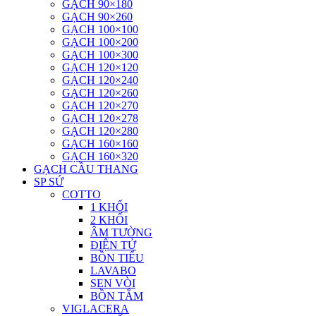
GẠCH 90×180
GẠCH 90×260
GẠCH 100×100
GẠCH 100×200
GẠCH 100×300
GẠCH 120×120
GẠCH 120×240
GẠCH 120×260
GẠCH 120×270
GẠCH 120×278
GẠCH 120×280
GẠCH 160×160
GẠCH 160×320
GẠCH CẦU THANG
SP SỨ
COTTO
1 KHỐI
2 KHỐI
ÂM TƯỜNG
ĐIỆN TỬ
BỒN TIỂU
LAVABO
SEN VÒI
BỒN TẮM
VIGLACERA