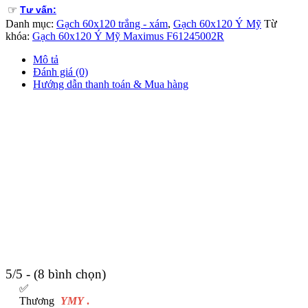
☞
Tư vấn:
Danh mục:
Gạch 60x120 trắng - xám
,
Gạch 60x120 Ý Mỹ
Từ
khóa:
Gạch 60x120 Ý Mỹ Maximus F61245002R
Mô tả
Đánh giá (0)
Hướng dẫn thanh toán & Mua hàng
5/5 - (8 bình chọn)
✅
Thương
YMY
.