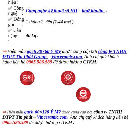
hiệu :
✅ Công
C
ông nghệ kỹ thuật số HD
–
khử khuẩn
.
nghệ :
✅ Đóng
1 thùng 2 viên (
1.44 mét
) .
gói :
✅ Cân
nặng
40 kg .
:
⇒
Hiện mẫu
gạch 30×60 Ý Mỹ
được cung cấp bởi
công ty TNHH
ĐTPT Tín Phát Group
–
Vinceramic.com
Anh chị quý khách
hàng liên hệ
0965.586.589
để được hưởng CTKM.
gach 60×120 Ý Mỹ
công ty TNHH
⇒
Hiện mẫu
được cung cấp bởi
ĐTPT Tín phát
–
Vinceramic.com
Anh chị quý khách hàng liên hệ
0965.586.589
để được hưởng CTKM .