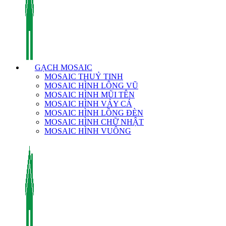
GẠCH MOSAIC
MOSAIC THUỶ TINH
MOSAIC HÌNH LÔNG VŨ
MOSAIC HÌNH MŨI TÊN
MOSAIC HÌNH VẢY CÁ
MOSAIC HÌNH LỒNG ĐÈN
MOSAIC HÌNH CHỮ NHẬT
MOSAIC HÌNH VUÔNG