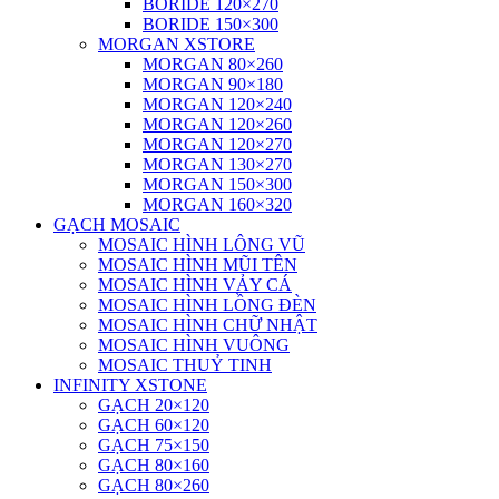
BORIDE 120×270
BORIDE 150×300
MORGAN XSTORE
MORGAN 80×260
MORGAN 90×180
MORGAN 120×240
MORGAN 120×260
MORGAN 120×270
MORGAN 130×270
MORGAN 150×300
MORGAN 160×320
GẠCH MOSAIC
MOSAIC HÌNH LÔNG VŨ
MOSAIC HÌNH MŨI TÊN
MOSAIC HÌNH VẢY CÁ
MOSAIC HÌNH LỒNG ĐÈN
MOSAIC HÌNH CHỮ NHẬT
MOSAIC HÌNH VUÔNG
MOSAIC THUỶ TINH
INFINITY XSTONE
GẠCH 20×120
GẠCH 60×120
GẠCH 75×150
GẠCH 80×160
GẠCH 80×260